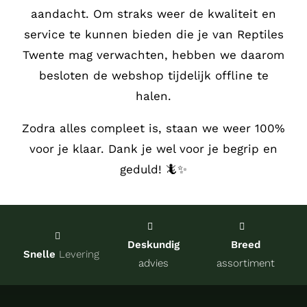
aandacht.
Om straks weer de kwaliteit en
Service
service te kunnen bieden die je van Reptiles
Twente mag verwachten, hebben we daarom
Contact
besloten de webshop tijdelijk offline te
halen.
over Re
Zodra alles compleet is, staan we weer 100%
voor je klaar. Dank je wel voor je begrip en
Winkel
geduld! 🦎✨
Onze kw
Deskundig
Breed
Snelle
Levering
advies
assortiment