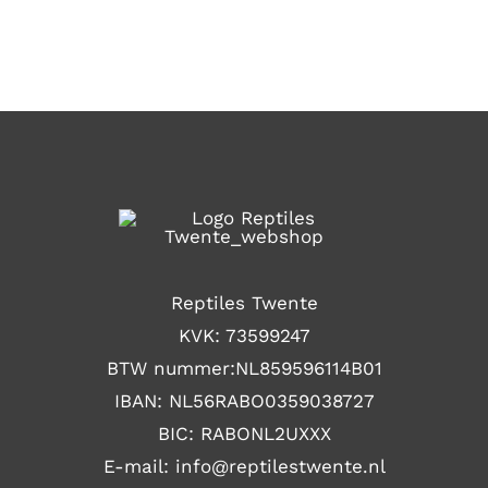
Reptiles Twente
KVK: 73599247
BTW nummer:NL859596114B01
IBAN: NL56RABO0359038727
BIC: RABONL2UXXX
E-mail: i
nfo@reptilestwente.nl