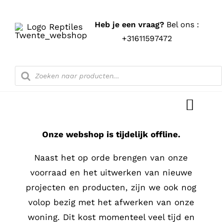
Ga
naar
Heb je een vraag?
Bel ons :
inhoud
+31611597472
Producten
zoeken
Toggl
Navig
Onze webshop is tijdelijk offline.
Home
Naast het op orde brengen van onze
Shop
voorraad en het uitwerken van nieuwe
projecten en producten, zijn we ook nog
Blog
volop bezig met het afwerken van onze
woning. Dit kost momenteel veel tijd en