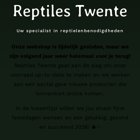
Reptiles Twente
Uw specialist in reptielenbenodigdheden
Onze webshop is tijdelijk gesloten, maar we
zijn volgend jaar weer helemaal voor je terug!
Reptiles Twente gaat aan de slag om onze
voorraad up-to-date te maken en we werken
aan een aantal gave nieuwe producten die
binnenkort online komen.
In de tussentijd willen we jou alvast fijne
feestdagen wensen en een gelukkig, gezond
en succesvol 2026! 🎄✨