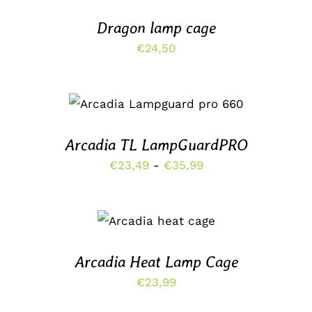
DETAILS
Dragon lamp cage
€
24,50
DIT
OPTIES SELECTEREN
/
PRODUCT
DETAILS
HEEFT
MEERDERE
Arcadia TL LampGuardPRO
VARIATIES.
Prijsklasse:
€
23,49
-
€
35,99
DEZE
OPTIE
€23,49
KAN
TOEVOEGEN AAN
tot
GEKOZEN
WINKELWAGEN
WORDEN
€35,99
/
OP
DETAILS
DE
Arcadia Heat Lamp Cage
PRODUCTPAGINA
€
23,99