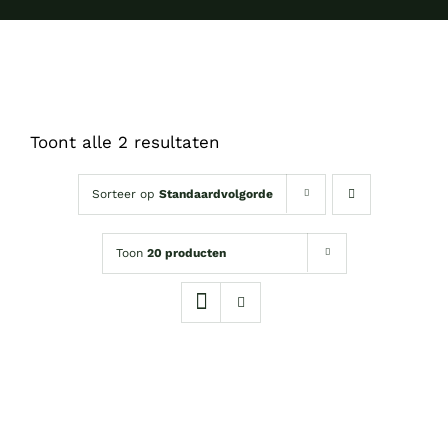
Toont alle 2 resultaten
Sorteer op
Standaardvolgorde
Toon
20 producten
OPTIES
SELECTEREN
DIT
/
PRODUCT
DETAILS