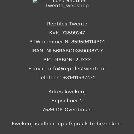
Reptiles Twente
KVK: 73599247
BTW nummer:NL859596114B01
IBAN: NL56RABO0359038727
BIC: RABONL2UXXX
E-mail: i
nfo@reptilestwente.nl
Telefoon:
+31611597472
Adres kwekerij
Eepschoer 2
7586 DK Overdinkel
Kwekerij is alleen op afspraak te bezoeken.