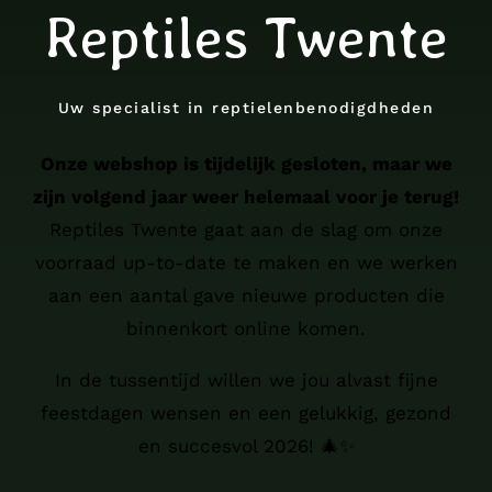
Reptiles Twente
Uw specialist in reptielenbenodigdheden
Onze webshop is tijdelijk gesloten, maar we
zijn volgend jaar weer helemaal voor je terug!
Reptiles Twente gaat aan de slag om onze
voorraad up-to-date te maken en we werken
aan een aantal gave nieuwe producten die
binnenkort online komen.
In de tussentijd willen we jou alvast fijne
feestdagen wensen en een gelukkig, gezond
en succesvol 2026! 🎄✨