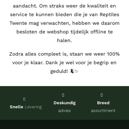
aandacht.
Om straks weer de kwaliteit en
Service
service te kunnen bieden die je van Reptiles
Twente mag verwachten, hebben we daarom
Contact
besloten de webshop tijdelijk offline te
halen.
over Re
Zodra alles compleet is, staan we weer 100%
voor je klaar. Dank je wel voor je begrip en
Winkel
geduld! 🦎✨
Onze kw
Deskundig
Breed
Snelle
Levering
advies
assortiment