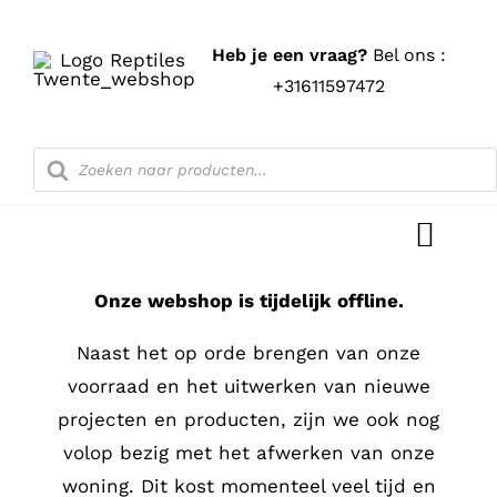
Ga
naar
Heb je een vraag?
Bel ons :
inhoud
+31611597472
Producten
zoeken
Toggl
Navig
Onze webshop is tijdelijk offline.
Home
Naast het op orde brengen van onze
Shop
voorraad en het uitwerken van nieuwe
projecten en producten, zijn we ook nog
Blog
volop bezig met het afwerken van onze
woning. Dit kost momenteel veel tijd en