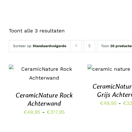
Toont alle 3 resultaten
Sorteer op
Standaardvolgorde
Toon
20 producte
OPTIES SELECTE
DIT
OPTIES SELECTEREN
/
DETAILS
PRODUCT
DETAILS
HEEFT
CeramicNatur
MEERDERE
Grijs Achte
CeramicNature Rock
VARIATIES.
DEZE
Achterwand
€
49,95
-
€
32
OPTIE
Prijsklasse:
€
49,95
-
€
317,95
KAN
GEKOZEN
€49,95
WORDEN
tot
OP