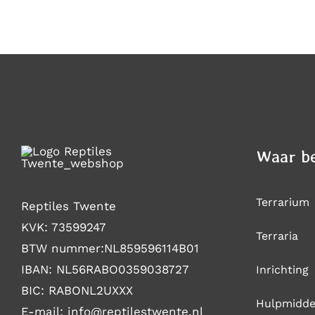
DE
€317,95
PRODUCTPAGINA
Waar be
Terrarium
Reptiles Twente
KVK: 73599247
Terraria
BTW nummer:NL859596114B01
IBAN: NL56RABO0359038727
Inrichting
BIC: RABONL2UXXX
Hulpmidde
E-mail: i
nfo@reptilestwente.nl