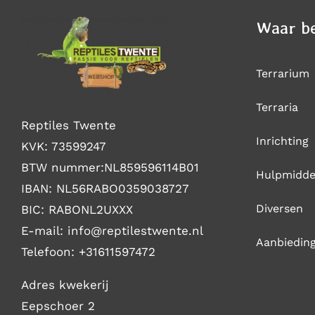
Waar be
Terrarium
Terraria
Reptiles Twente
Inrichting
KVK: 73599247
BTW nummer:NL859596114B01
Hulpmidde
IBAN: NL56RABO0359038727
Diversen
BIC: RABONL2UXXX
E-mail: i
nfo@reptilestwente.nl
Aanbiedin
Telefoon:
+31611597472
Adres kwekerij
Eepschoer 2