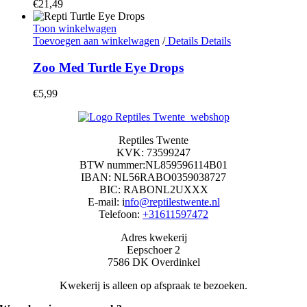
€
21,49
Toon winkelwagen
Toevoegen aan winkelwagen
/
Details
Details
Zoo Med Turtle Eye Drops
€
5,99
Reptiles Twente
KVK: 73599247
BTW nummer:NL859596114B01
IBAN: NL56RABO0359038727
BIC: RABONL2UXXX
E-mail: i
nfo@reptilestwente.nl
Telefoon:
+31611597472
Adres kwekerij
Eepschoer 2
7586 DK Overdinkel
Kwekerij is alleen op afspraak te bezoeken.