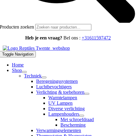
Producten zoeken
Heb je een vraag?
Bel ons :
+31611597472
Toggle Navigation
Home
Shop
Techniek
Beregeningssystemen
Luchtbevochtigers
Verlichting & toebehoren
Warmtelampen
UV Lampen
Diverse verlichting
Lampenhouders
Met schroefdraad
Bescherming
Verwarmingselementen
Thermostaten & Hygrostaten