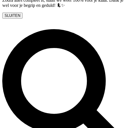
Zodra alles compleet is, staan we weer 100% voor je klaar. Dank je
wel voor je begrip en geduld! 🦎✨
SLUITEN