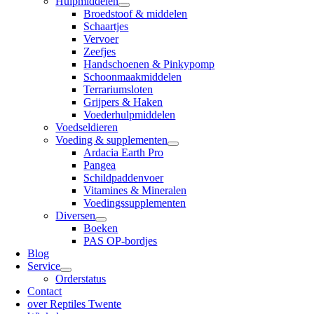
Hulpmiddelen
Broedstoof & middelen
Schaartjes
Vervoer
Zeefjes
Handschoenen & Pinkypomp
Schoonmaakmiddelen
Terrariumsloten
Grijpers & Haken
Voederhulpmiddelen
Voedseldieren
Voeding & supplementen
Ardacia Earth Pro
Pangea
Schildpaddenvoer
Vitamines & Mineralen
Voedingssupplementen
Diversen
Boeken
PAS OP-bordjes
Blog
Service
Orderstatus
Contact
over Reptiles Twente