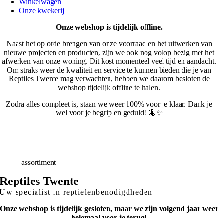
Winkelwagen
Onze kwekerij
Onze webshop is tijdelijk offline.
Naast het op orde brengen van onze voorraad en het uitwerken van
nieuwe projecten en producten, zijn we ook nog volop bezig met het
afwerken van onze woning. Dit kost momenteel veel tijd en aandacht.
Om straks weer de kwaliteit en service te kunnen bieden die je van
Reptiles Twente mag verwachten, hebben we daarom besloten de
webshop tijdelijk offline te halen.
Zodra alles compleet is, staan we weer 100% voor je klaar. Dank je
wel voor je begrip en geduld! 🦎✨
Snelle
Levering
Deskundig
advies
Breed
assortiment
Reptiles Twente
Uw specialist in reptielenbenodigdheden
Onze webshop is tijdelijk gesloten, maar we zijn volgend jaar wee
helemaal voor je terug!