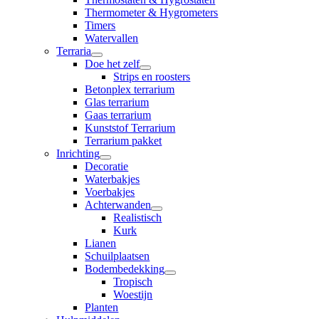
Thermometer & Hygrometers
Timers
Watervallen
Terraria
Doe het zelf
Strips en roosters
Betonplex terrarium
Glas terrarium
Gaas terrarium
Kunststof Terrarium
Terrarium pakket
Inrichting
Decoratie
Waterbakjes
Voerbakjes
Achterwanden
Realistisch
Kurk
Lianen
Schuilplaatsen
Bodembedekking
Tropisch
Woestijn
Planten