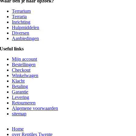
Waar ben je naar opzoek?
Terrarium
Terraria
Inrichting
Hulpmiddelen
Diversen
Aanbiedingen
Useful links
Mijn account
Bestellingen
Checkout
Winkelwagen
Klacht
Betaling
Garantie
Levering
Retourneren
Algemene voorwaarden
sitemap
Home
over Reptiles Twente