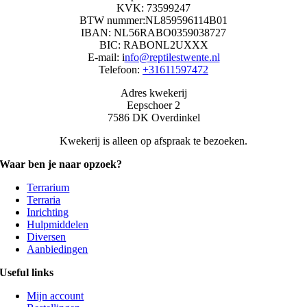
KVK: 73599247
BTW nummer:NL859596114B01
IBAN: NL56RABO0359038727
BIC: RABONL2UXXX
E-mail: i
nfo@reptilestwente.nl
Telefoon:
+31611597472
Adres kwekerij
Eepschoer 2
7586 DK Overdinkel
Kwekerij is alleen op afspraak te bezoeken.
Waar ben je naar opzoek?
Terrarium
Terraria
Inrichting
Hulpmiddelen
Diversen
Aanbiedingen
Useful links
Mijn account