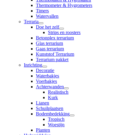
Thermometer & Hygrometers
Timers
Watervallen
Terraria
Doe het zelf
Strips en roosters
Betonplex terrarium
Glas terrarium
Gaas terrarium
Kunststof Terrarium
Terrarium pakket
Inrichting
Decoratie
Waterbakjes
Voerbakjes
Achterwanden
Realistisch
Kurk
Lianen
Schuilplaatsen
Bodembedekking
Tropisch
Woestijn
Planten