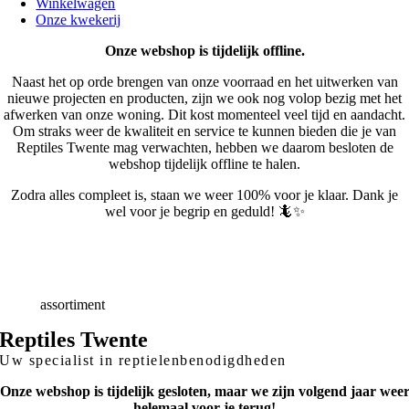
Winkelwagen
Onze kwekerij
Onze webshop is tijdelijk offline.
Naast het op orde brengen van onze voorraad en het uitwerken van
nieuwe projecten en producten, zijn we ook nog volop bezig met het
afwerken van onze woning. Dit kost momenteel veel tijd en aandacht.
Om straks weer de kwaliteit en service te kunnen bieden die je van
Reptiles Twente mag verwachten, hebben we daarom besloten de
webshop tijdelijk offline te halen.
Zodra alles compleet is, staan we weer 100% voor je klaar. Dank je
wel voor je begrip en geduld! 🦎✨
Snelle
Levering
Deskundig
advies
Breed
assortiment
Reptiles Twente
Uw specialist in reptielenbenodigdheden
Onze webshop is tijdelijk gesloten, maar we zijn volgend jaar wee
helemaal voor je terug!