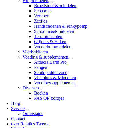
Hulpmiddelen
Broedstoof & middelen
Schaartjes
Vervoer
Zeefjes
Handschoenen & Pinkypomp
Schoonmaakmiddelen
Terrariumsloten
Grijpers & Haken
Voederhulpmiddelen
Voedseldieren
Voeding & supplementen
Ardacia Earth Pro
Pangea
Schildpaddenvoer
Vitamines & Mineralen
Voedingssupplementen
Diversen
Boeken
PAS OP-bordjes
Blog
Service
Orderstatus
Contact
over Reptiles Twente