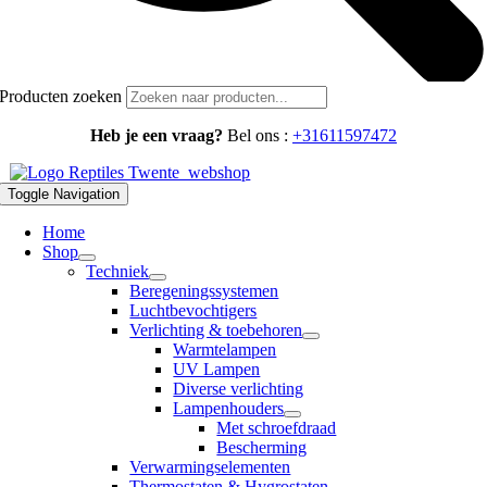
Producten zoeken
Heb je een vraag?
Bel ons :
+31611597472
Toggle Navigation
Home
Shop
Techniek
Beregeningssystemen
Luchtbevochtigers
Verlichting & toebehoren
Warmtelampen
UV Lampen
Diverse verlichting
Lampenhouders
Met schroefdraad
Bescherming
Verwarmingselementen
Thermostaten & Hygrostaten