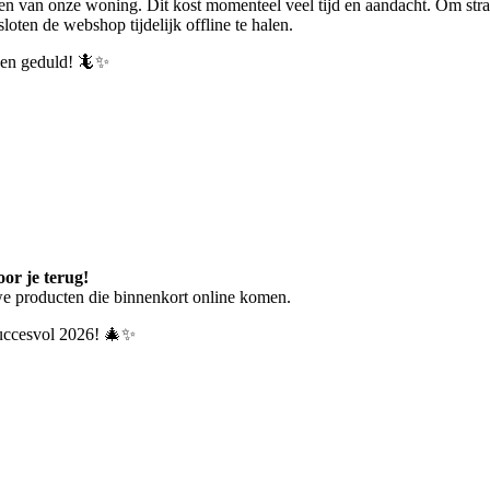
en van onze woning. Dit kost momenteel veel tijd en aandacht.
Om stra
ten de webshop tijdelijk offline te halen.
p en geduld! 🦎✨
or je terug!
we producten die binnenkort online komen.
 succesvol 2026! 🎄✨