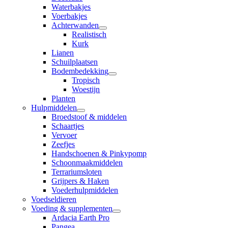
Waterbakjes
Voerbakjes
Achterwanden
Realistisch
Kurk
Lianen
Schuilplaatsen
Bodembedekking
Tropisch
Woestijn
Planten
Hulpmiddelen
Broedstoof & middelen
Schaartjes
Vervoer
Zeefjes
Handschoenen & Pinkypomp
Schoonmaakmiddelen
Terrariumsloten
Grijpers & Haken
Voederhulpmiddelen
Voedseldieren
Voeding & supplementen
Ardacia Earth Pro
Pangea