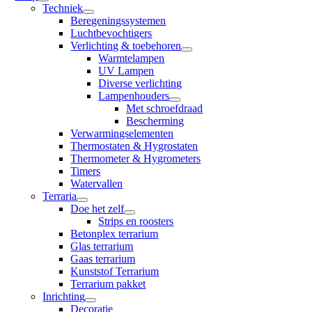
Techniek
Beregeningssystemen
Luchtbevochtigers
Verlichting & toebehoren
Warmtelampen
UV Lampen
Diverse verlichting
Lampenhouders
Met schroefdraad
Bescherming
Verwarmingselementen
Thermostaten & Hygrostaten
Thermometer & Hygrometers
Timers
Watervallen
Terraria
Doe het zelf
Strips en roosters
Betonplex terrarium
Glas terrarium
Gaas terrarium
Kunststof Terrarium
Terrarium pakket
Inrichting
Decoratie