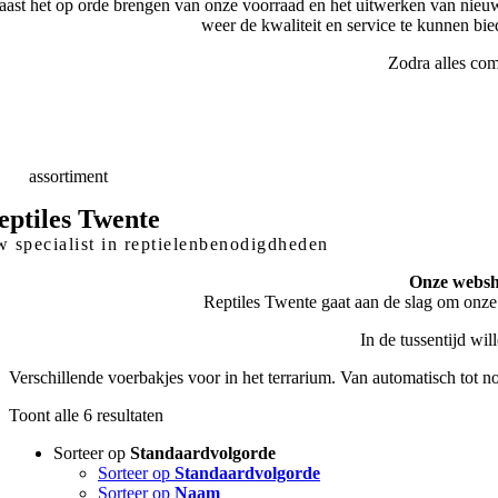
ast het op orde brengen van onze voorraad en het uitwerken van nieuw
weer de kwaliteit en service te kunnen bi
Zodra alles com
elle
Levering
skundig
advies
eed
assortiment
eptiles Twente
 specialist in reptielenbenodigdheden
Onze websho
Reptiles Twente gaat aan de slag om onze
In de tussentijd wi
Verschillende voerbakjes voor in het terrarium. Van automatisch tot n
Toont alle 6 resultaten
Sorteer op
Standaardvolgorde
Sorteer op
Standaardvolgorde
Sorteer op
Naam