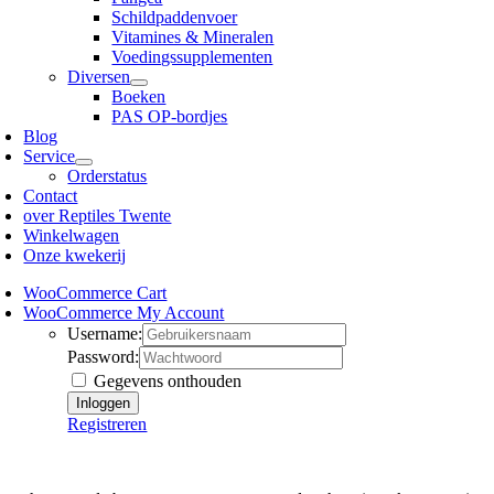
Schildpaddenvoer
Vitamines & Mineralen
Voedingssupplementen
Diversen
Boeken
PAS OP-bordjes
Blog
Service
Orderstatus
Contact
over Reptiles Twente
Winkelwagen
Onze kwekerij
WooCommerce Cart
WooCommerce My Account
Username:
Password:
Gegevens onthouden
Registreren