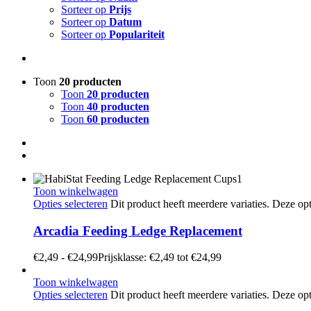
Sorteer op
Prijs
Sorteer op
Datum
Sorteer op
Populariteit
Toon
20 producten
Toon
20 producten
Toon
40 producten
Toon
60 producten
Toon winkelwagen
Opties selecteren
Dit product heeft meerdere variaties. Deze 
Arcadia Feeding Ledge Replacement
€
2,49
-
€
24,99
Prijsklasse: €2,49 tot €24,99
Toon winkelwagen
Opties selecteren
Dit product heeft meerdere variaties. Deze 