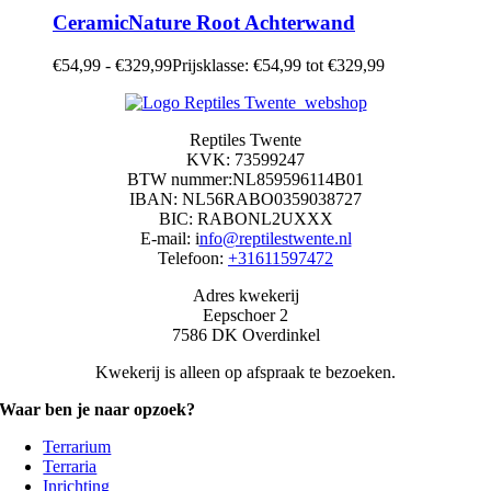
CeramicNature Root Achterwand
€
54,99
-
€
329,99
Prijsklasse: €54,99 tot €329,99
Reptiles Twente
KVK: 73599247
BTW nummer:NL859596114B01
IBAN: NL56RABO0359038727
BIC: RABONL2UXXX
E-mail: i
nfo@reptilestwente.nl
Telefoon:
+31611597472
Adres kwekerij
Eepschoer 2
7586 DK Overdinkel
Kwekerij is alleen op afspraak te bezoeken.
Waar ben je naar opzoek?
Terrarium
Terraria
Inrichting