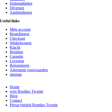
Hulpmiddelen
Diversen
Aanbiedingen
Useful links
Mijn account
Bestellingen
Checkout
Winkelwagen
Klacht
Betaling
Garantie
Levering
Retourneren
Algemene voorwaarden
sitemap
Home
over Reptiles Twente
Blog
Contact
Privacybeleid Reptiles Twente