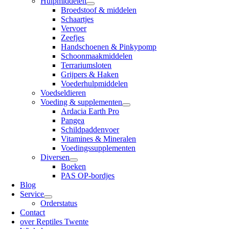
Hulpmiddelen
Broedstoof & middelen
Schaartjes
Vervoer
Zeefjes
Handschoenen & Pinkypomp
Schoonmaakmiddelen
Terrariumsloten
Grijpers & Haken
Voederhulpmiddelen
Voedseldieren
Voeding & supplementen
Ardacia Earth Pro
Pangea
Schildpaddenvoer
Vitamines & Mineralen
Voedingssupplementen
Diversen
Boeken
PAS OP-bordjes
Blog
Service
Orderstatus
Contact
over Reptiles Twente