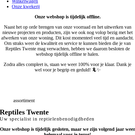
Winkelwagen
Onze kwekerij
Onze webshop is tijdelijk offline.
Naast het op orde brengen van onze voorraad en het uitwerken van
nieuwe projecten en producten, zijn we ook nog volop bezig met het
afwerken van onze woning. Dit kost momenteel veel tijd en aandacht.
Om straks weer de kwaliteit en service te kunnen bieden die je van
Reptiles Twente mag verwachten, hebben we daarom besloten de
webshop tijdelijk offline te halen.
Zodra alles compleet is, staan we weer 100% voor je klaar. Dank je
wel voor je begrip en geduld! 🦎✨
Snelle
Levering
Deskundig
advies
Breed
assortiment
Reptiles Twente
Uw specialist in reptielenbenodigdheden
Onze webshop is tijdelijk gesloten, maar we zijn volgend jaar wee
helemaal voor je terug!