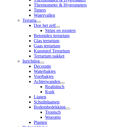
Thermometer & Hygrometers
Timers
Watervallen
Terraria
Doe het zelf
Strips en roosters
Betonplex terrarium
Glas terrarium
Gaas terrarium
Kunststof Terrarium
Terrarium pakket
Inrichting
Decoratie
Waterbakjes
Voerbakjes
Achterwanden
Realistisch
Kurk
Lianen
Schuilplaatsen
Bodembedekking
Tropisch
Woestijn
Planten