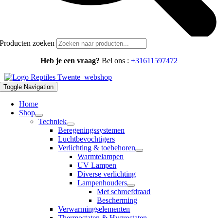
Producten zoeken
Heb je een vraag?
Bel ons :
+31611597472
Toggle Navigation
Home
Shop
Techniek
Beregeningssystemen
Luchtbevochtigers
Verlichting & toebehoren
Warmtelampen
UV Lampen
Diverse verlichting
Lampenhouders
Met schroefdraad
Bescherming
Verwarmingselementen
Thermostaten & Hygrostaten