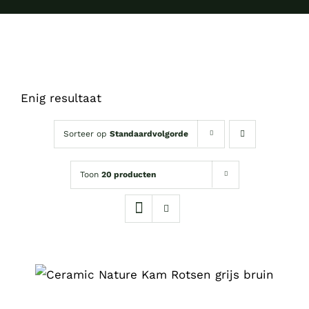
Enig resultaat
Sorteer op
Standaardvolgorde
Toon
20 producten
DIT
OPTIES SELECTEREN
/
PRODUCT
DETAILS
HEEFT