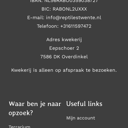
IBAN: NL56RABO0359038727
BIC: RABONL2UXXX
E-mail: i
nfo@reptilestwente.nl
Telefoon:
+31611597472
Adres kwekerij
Eepschoer 2
7586 DK Overdinkel
Kwekerij is alleen op afspraak te bezoeken.
Waar ben je naar
Useful links
opzoek?
Mijn account
Terrarium