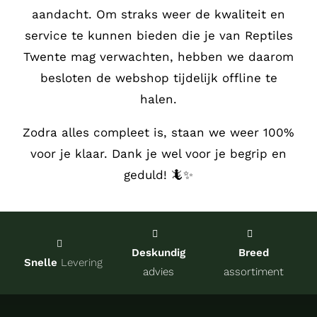
aandacht.
Om straks weer de kwaliteit en
Service
service te kunnen bieden die je van Reptiles
Twente mag verwachten, hebben we daarom
Contact
besloten de webshop tijdelijk offline te
halen.
over Re
Zodra alles compleet is, staan we weer 100%
voor je klaar. Dank je wel voor je begrip en
Winkel
geduld! 🦎✨
Onze kw
Deskundig
Breed
Snelle
Levering
advies
assortiment