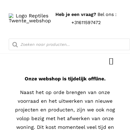
Ga
naar
Heb je een vraag?
Bel ons :
inhoud
+31611597472
Producten
zoeken
Toggl
Navig
Onze webshop is tijdelijk offline.
Home
Naast het op orde brengen van onze
Shop
voorraad en het uitwerken van nieuwe
projecten en producten, zijn we ook nog
Blog
volop bezig met het afwerken van onze
woning. Dit kost momenteel veel tijd en