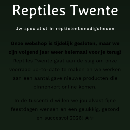
Reptiles Twente
Uw specialist in reptielenbenodigdheden
Onze webshop is tijdelijk gesloten, maar we
zijn volgend jaar weer helemaal voor je terug!
Reptiles Twente gaat aan de slag om onze
voorraad up-to-date te maken en we werken
aan een aantal gave nieuwe producten die
binnenkort online komen.
In de tussentijd willen we jou alvast fijne
feestdagen wensen en een gelukkig, gezond
en succesvol 2026! 🎄✨