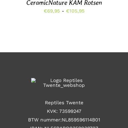
MEERDERE
CeramicNature KAM Rotsen
VARIATIES.
Prijsklasse:
€
69,95
-
€
105,95
DEZE
OPTIE
€69,95
KAN
tot
GEKOZEN
WORDEN
€105,95
OP
DE
PRODUCTPAGINA
Reptiles Twente
KVK: 73599247
BTW nummer:NL859596114B01