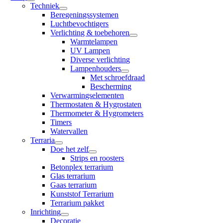
Techniek
Beregeningssystemen
Luchtbevochtigers
Verlichting & toebehoren
Warmtelampen
UV Lampen
Diverse verlichting
Lampenhouders
Met schroefdraad
Bescherming
Verwarmingselementen
Thermostaten & Hygrostaten
Thermometer & Hygrometers
Timers
Watervallen
Terraria
Doe het zelf
Strips en roosters
Betonplex terrarium
Glas terrarium
Gaas terrarium
Kunststof Terrarium
Terrarium pakket
Inrichting
Decoratie