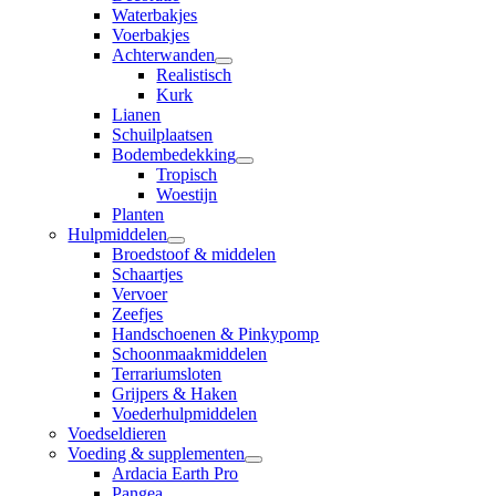
Waterbakjes
Voerbakjes
Achterwanden
Realistisch
Kurk
Lianen
Schuilplaatsen
Bodembedekking
Tropisch
Woestijn
Planten
Hulpmiddelen
Broedstoof & middelen
Schaartjes
Vervoer
Zeefjes
Handschoenen & Pinkypomp
Schoonmaakmiddelen
Terrariumsloten
Grijpers & Haken
Voederhulpmiddelen
Voedseldieren
Voeding & supplementen
Ardacia Earth Pro
Pangea