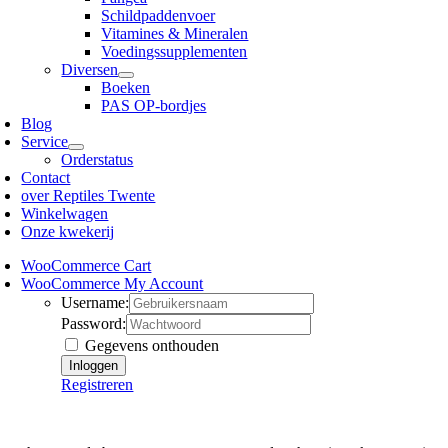
Schildpaddenvoer
Vitamines & Mineralen
Voedingssupplementen
Diversen
Boeken
PAS OP-bordjes
Blog
Service
Orderstatus
Contact
over Reptiles Twente
Winkelwagen
Onze kwekerij
WooCommerce Cart
WooCommerce My Account
Username:
Password:
Gegevens onthouden
Registreren