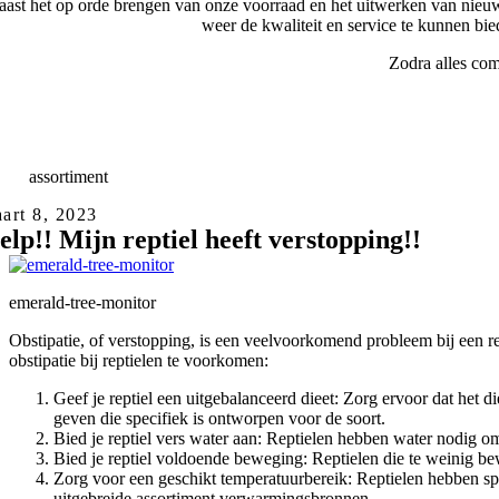
ast het op orde brengen van onze voorraad en het uitwerken van nieuw
weer de kwaliteit en service te kunnen bi
Zodra alles com
elle
Levering
skundig
advies
eed
assortiment
art 8, 2023
elp!! Mijn reptiel heeft verstopping!!
emerald-tree-monitor
Obstipatie, of verstopping, is een veelvoorkomend probleem bij een r
obstipatie bij reptielen te voorkomen:
Geef je reptiel een uitgebalanceerd dieet: Zorg ervoor dat het 
geven die specifiek is ontworpen voor de soort.
Bied je reptiel vers water aan: Reptielen hebben water nodig om
Bied je reptiel voldoende beweging: Reptielen die te weinig 
Zorg voor een geschikt temperatuurbereik: Reptielen hebben spe
uitgebreide assortiment verwarmingsbronnen.