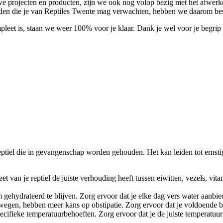
e projecten en producten, zijn we ook nog volop bezig met het afwerk
eden die je van Reptiles Twente mag verwachten, hebben we daarom beslo
pleet is, staan we weer 100% voor je klaar. Dank je wel voor je begri
eptiel die in gevangenschap worden gehouden. Het kan leiden tot ernst
dieet van je reptiel de juiste verhouding heeft tussen eiwitten, vezels,
 gehydrateerd te blijven. Zorg ervoor dat je elke dag vers water aanbie
bewegen, hebben meer kans op obstipatie. Zorg ervoor dat je voldoend
cifieke temperatuurbehoeften. Zorg ervoor dat je de juiste temperatuur