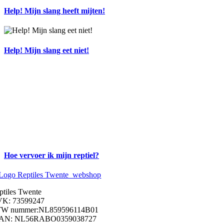
Help! Mijn slang heeft mijten!
Help! Mijn slang eet niet!
Hoe vervoer ik mijn reptiel?
ptiles Twente
K: 73599247
W nummer:NL859596114B01
AN: NL56RABO0359038727