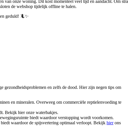
en van onze woning. Dit kost momenteel veel tijd en aandacht.
Om stra
ten de webshop tijdelijk offline te halen.
p en geduld! 🦎✨
ige gezondheidsproblemen en zelfs de dood. Hier zijn negen tips om
 vitaminen en mineralen. Overweeg om commerciële reptielenvoeding te
dt. Bekijk hier onze waterbakjes.
e bewegingsruimte biedt waardoor verstopping wordt voorkomen.
 biedt waardoor de spijsvertering optimaal verloopt. Bekijk
hier
ons