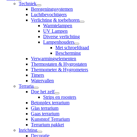
Techniek
Beregeningssystemen
Luchtbevochtigers
Verlichting & toebehoren
Warmtelampen
UV Lampen
Diverse verlichting
Lampenhouders
Met schroefdraad
Bescherming
Verwarmingselementen
Thermostaten & Hygrostaten
Thermometer & Hygrometers
Timers
Watervallen
Terraria
Doe het zelf
Strips en roosters
Betonplex terrarium
Glas terrarium
Gaas terrarium
Kunststof Terrarium
Terrarium pakket
Inrichting
Decoratie