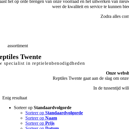
ast het op orde brengen van onze voorraad en het uitwerken van nieuw
weer de kwaliteit en service te kunnen bi
Zodra alles com
elle
Levering
skundig
advies
eed
assortiment
eptiles Twente
 specialist in reptielenbenodigdheden
Onze websho
Reptiles Twente gaat aan de slag om onze
In de tussentijd wi
Enig resultaat
Sorteer op
Standaardvolgorde
Sorteer op
Standaardvolgorde
Sorteer op
Naam
Sorteer op
Prijs
Sorteer op
Datum