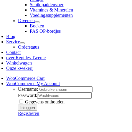
Schildpaddenvoer
Vitamines & Mineralen
Voedingssupplementen
Diversen
Boeken
PAS OP-bordjes
Blog
Service
Orderstatus
Contact
over Reptiles Twente
Winkelwagen
Onze kwekerij
WooCommerce Cart
WooCommerce My Account
Username:
Password:
Gegevens onthouden
Registreren