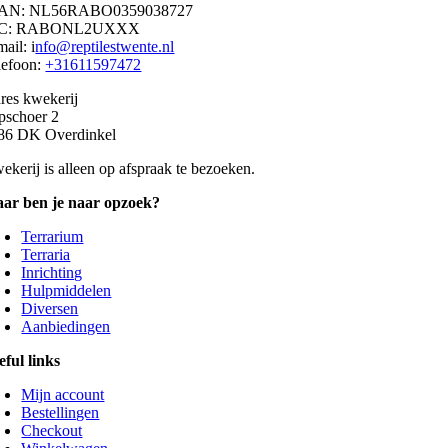
AN: NL56RABO0359038727
IC: RABONL2UXXX
ail: i
nfo@reptilestwente.nl
lefoon:
+31611597472
res kwekerij
pschoer 2
86 DK Overdinkel
ekerij is alleen op afspraak te bezoeken.
ar ben je naar opzoek?
Terrarium
Terraria
Inrichting
Hulpmiddelen
Diversen
Aanbiedingen
eful links
Mijn account
Bestellingen
Checkout