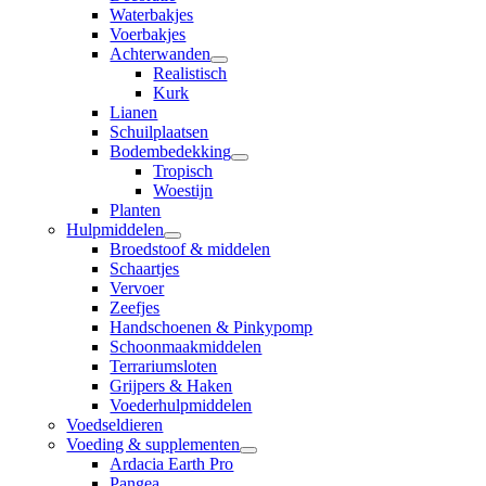
Waterbakjes
Voerbakjes
Achterwanden
Realistisch
Kurk
Lianen
Schuilplaatsen
Bodembedekking
Tropisch
Woestijn
Planten
Hulpmiddelen
Broedstoof & middelen
Schaartjes
Vervoer
Zeefjes
Handschoenen & Pinkypomp
Schoonmaakmiddelen
Terrariumsloten
Grijpers & Haken
Voederhulpmiddelen
Voedseldieren
Voeding & supplementen
Ardacia Earth Pro
Pangea