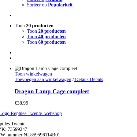
Sorteer op
Populariteit
Toon
20 producten
Toon
20 producten
Toon
40 producten
Toon
60 producten
Toon winkelwagen
Toevoegen aan winkelwagen
/
Details
Details
Dragon Lamp-Cage compleet
€
38,95
ptiles Twente
K: 73599247
W nummer:NL859596114B01