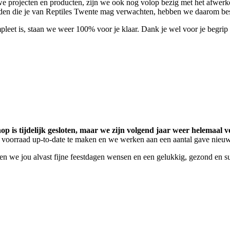
e projecten en producten, zijn we ook nog volop bezig met het afwerk
eden die je van Reptiles Twente mag verwachten, hebben we daarom beslo
pleet is, staan we weer 100% voor je klaar. Dank je wel voor je begri
p is tijdelijk gesloten, maar we zijn volgend jaar weer helemaal vo
 voorraad up-to-date te maken en we werken aan een aantal gave nieu
llen we jou alvast fijne feestdagen wensen en een gelukkig, gezond en