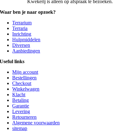
Kwekerij is alleen op afspraak te bezoeken.
Waar ben je naar opzoek?
Terrarium
Terraria
Inrichting
Hulpmiddelen
Diversen
Aanbiedingen
Useful links
Mijn account
Bestellingen
Checkout
Winkelwagen
Klacht
Betaling
Garantie
Levering
Retourneren
Algemene voorwaarden
sitemap