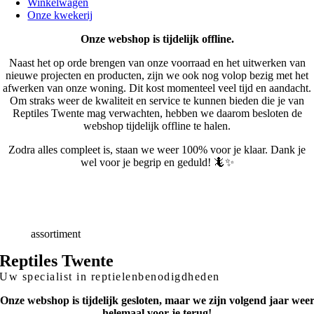
Winkelwagen
Onze kwekerij
Onze webshop is tijdelijk offline.
Naast het op orde brengen van onze voorraad en het uitwerken van
nieuwe projecten en producten, zijn we ook nog volop bezig met het
afwerken van onze woning. Dit kost momenteel veel tijd en aandacht.
Om straks weer de kwaliteit en service te kunnen bieden die je van
Reptiles Twente mag verwachten, hebben we daarom besloten de
webshop tijdelijk offline te halen.
Zodra alles compleet is, staan we weer 100% voor je klaar. Dank je
wel voor je begrip en geduld! 🦎✨
Snelle
Levering
Deskundig
advies
Breed
assortiment
Reptiles Twente
Uw specialist in reptielenbenodigdheden
Onze webshop is tijdelijk gesloten, maar we zijn volgend jaar wee
helemaal voor je terug!