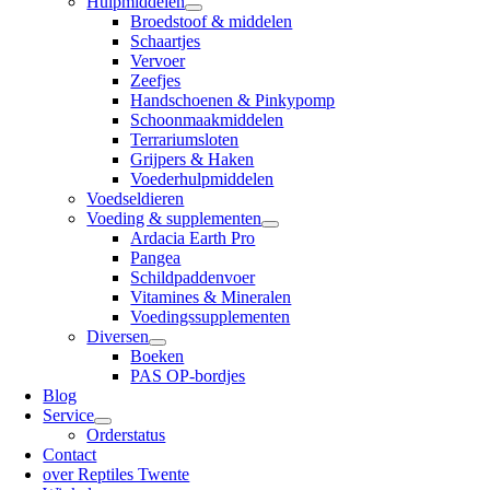
Hulpmiddelen
Broedstoof & middelen
Schaartjes
Vervoer
Zeefjes
Handschoenen & Pinkypomp
Schoonmaakmiddelen
Terrariumsloten
Grijpers & Haken
Voederhulpmiddelen
Voedseldieren
Voeding & supplementen
Ardacia Earth Pro
Pangea
Schildpaddenvoer
Vitamines & Mineralen
Voedingssupplementen
Diversen
Boeken
PAS OP-bordjes
Blog
Service
Orderstatus
Contact
over Reptiles Twente