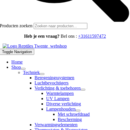
Producten zoeken
Heb je een vraag?
Bel ons :
+31611597472
Toggle Navigation
Home
Shop
Techniek
Beregeningssystemen
Luchtbevochtigers
Verlichting & toebehoren
Warmtelampen
UV Lampen
Diverse verlichting
Lampenhouders
Met schroefdraad
Bescherming
Verwarmingselementen
Thermostaten & Hygrostaten