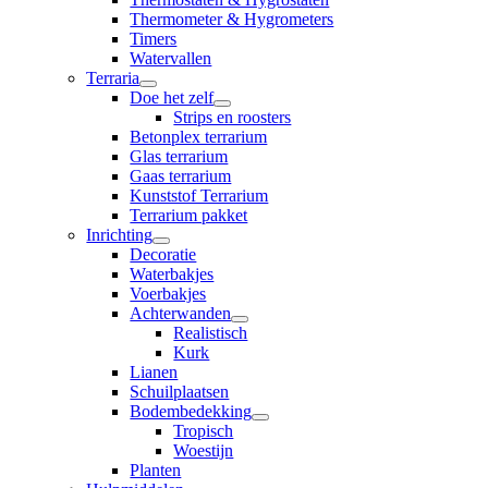
Thermometer & Hygrometers
Timers
Watervallen
Terraria
Doe het zelf
Strips en roosters
Betonplex terrarium
Glas terrarium
Gaas terrarium
Kunststof Terrarium
Terrarium pakket
Inrichting
Decoratie
Waterbakjes
Voerbakjes
Achterwanden
Realistisch
Kurk
Lianen
Schuilplaatsen
Bodembedekking
Tropisch
Woestijn
Planten