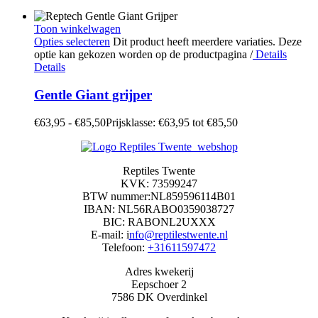
Toon winkelwagen
Opties selecteren
Dit product heeft meerdere variaties. Deze
optie kan gekozen worden op de productpagina
/
Details
Details
Gentle Giant grijper
€
63,95
-
€
85,50
Prijsklasse: €63,95 tot €85,50
Reptiles Twente
KVK: 73599247
BTW nummer:NL859596114B01
IBAN: NL56RABO0359038727
BIC: RABONL2UXXX
E-mail: i
nfo@reptilestwente.nl
Telefoon:
+31611597472
Adres kwekerij
Eepschoer 2
7586 DK Overdinkel