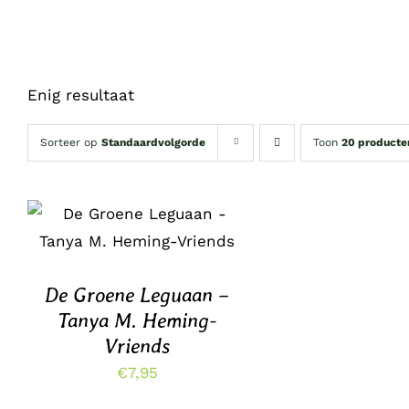
Enig resultaat
Sorteer op
Standaardvolgorde
Toon
20 producte
TOEVOEGEN AAN
WINKELWAGEN
/
DETAILS
De Groene Leguaan –
Tanya M. Heming-
Vriends
€
7,95