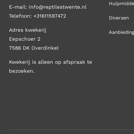
Hulpmidde
E-mail: i
nfo@reptilestwente.nl
Telefoon:
+31611597472
Diversen
Adres kwekerij
Aanbiedin
Eepschoer 2
7586 DK Overdinkel
Kwekerij is alleen op afspraak te
bezoeken.