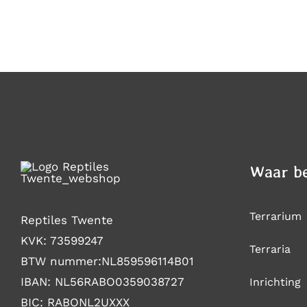
Waar be
Terrarium
Reptiles Twente
KVK: 73599247
Terraria
BTW nummer:NL859596114B01
IBAN: NL56RABO0359038727
Inrichting
BIC: RABONL2UXXX