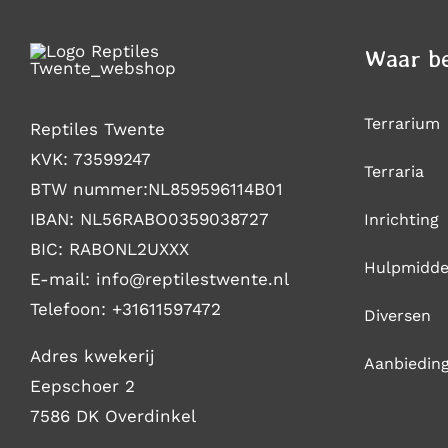
Waar be
Terrarium
Reptiles Twente
KVK: 73599247
Terraria
BTW nummer:NL859596114B01
IBAN: NL56RABO0359038727
Inrichting
BIC: RABONL2UXXX
Hulpmidde
E-mail: i
nfo@reptilestwente.nl
Telefoon:
+31611597472
Diversen
Adres kwekerij
Aanbiedin
Eepschoer 2
7586 DK Overdinkel