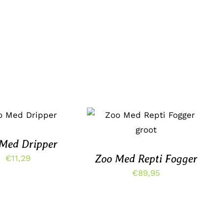
EVOEGEN AAN
TOEVOEGEN AAN
INKELWAGEN
WINKELWAGEN
/
/
DETAILS
DETAILS
Med Dripper
Zoo Med Repti Fogger
€
11,29
€
89,95