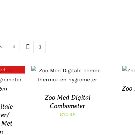
n
TO
aad
TOEVOEGEN AAN
W
WINKELWAGEN
/
DETAILS
Zoo 
Zoo Med Digital
Combometer
itale
er/
€
14,49
 Met
n