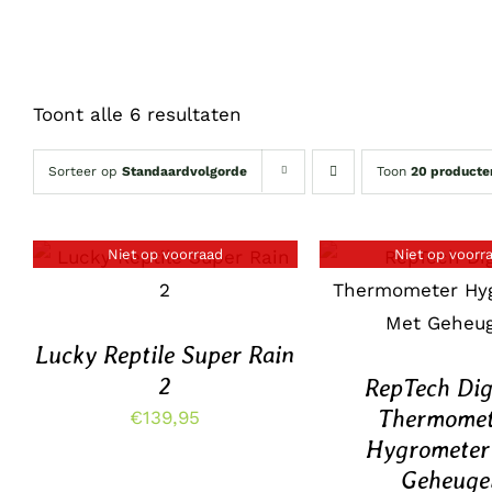
Toont alle 6 resultaten
Sorteer op
Standaardvolgorde
Toon
20 producte
Niet op voorraad
Niet op voorr
DETAILS
DETAILS
Lucky Reptile Super Rain
2
RepTech Dig
Thermomet
€
139,95
Hygrometer
Geheuge