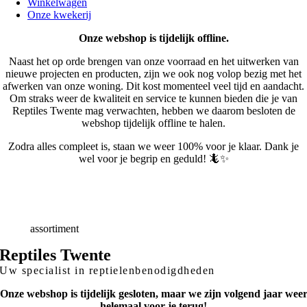
Winkelwagen
Onze kwekerij
Onze webshop is tijdelijk offline.
Naast het op orde brengen van onze voorraad en het uitwerken van
nieuwe projecten en producten, zijn we ook nog volop bezig met het
afwerken van onze woning. Dit kost momenteel veel tijd en aandacht.
Om straks weer de kwaliteit en service te kunnen bieden die je van
Reptiles Twente mag verwachten, hebben we daarom besloten de
webshop tijdelijk offline te halen.
Zodra alles compleet is, staan we weer 100% voor je klaar. Dank je
wel voor je begrip en geduld! 🦎✨
Snelle
Levering
Deskundig
advies
Breed
assortiment
Reptiles Twente
Uw specialist in reptielenbenodigdheden
Onze webshop is tijdelijk gesloten, maar we zijn volgend jaar wee
helemaal voor je terug!