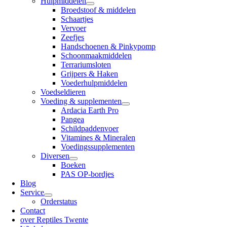
Hulpmiddelen
Broedstoof & middelen
Schaartjes
Vervoer
Zeefjes
Handschoenen & Pinkypomp
Schoonmaakmiddelen
Terrariumsloten
Grijpers & Haken
Voederhulpmiddelen
Voedseldieren
Voeding & supplementen
Ardacia Earth Pro
Pangea
Schildpaddenvoer
Vitamines & Mineralen
Voedingssupplementen
Diversen
Boeken
PAS OP-bordjes
Blog
Service
Orderstatus
Contact
over Reptiles Twente