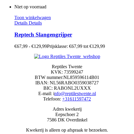
Niet op voorraad
Toon winkelwagen
Details
Details
Reptech Slangengrijper
€
67,99
-
€
129,99
Prijsklasse: €67,99 tot €129,99
Reptiles Twente
KVK: 73599247
BTW nummer:NL859596114B01
IBAN: NL56RABO0359038727
BIC: RABONL2UXXX
E-mail: i
nfo@reptilestwente.nl
Telefoon:
+31611597472
Adres kwekerij
Eepschoer 2
7586 DK Overdinkel
Kwekerij is alleen op afspraak te bezoeken.