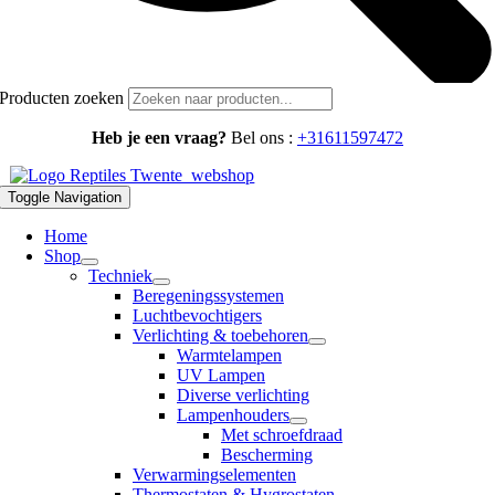
Producten zoeken
Heb je een vraag?
Bel ons :
+31611597472
Toggle Navigation
Home
Shop
Techniek
Beregeningssystemen
Luchtbevochtigers
Verlichting & toebehoren
Warmtelampen
UV Lampen
Diverse verlichting
Lampenhouders
Met schroefdraad
Bescherming
Verwarmingselementen
Thermostaten & Hygrostaten