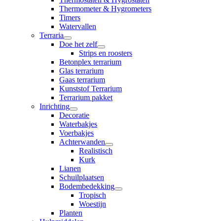
Thermometer & Hygrometers
Timers
Watervallen
Terraria
Doe het zelf
Strips en roosters
Betonplex terrarium
Glas terrarium
Gaas terrarium
Kunststof Terrarium
Terrarium pakket
Inrichting
Decoratie
Waterbakjes
Voerbakjes
Achterwanden
Realistisch
Kurk
Lianen
Schuilplaatsen
Bodembedekking
Tropisch
Woestijn
Planten