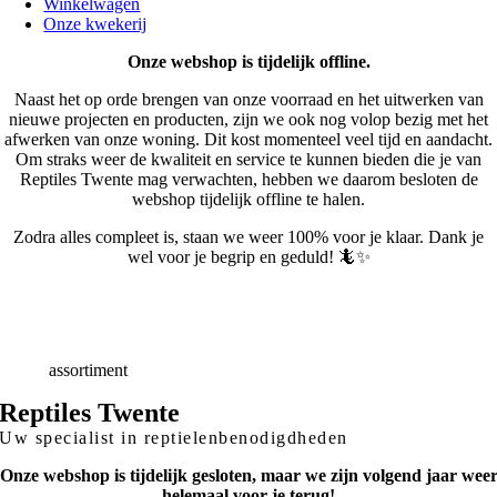
Winkelwagen
Onze kwekerij
Onze webshop is tijdelijk offline.
Naast het op orde brengen van onze voorraad en het uitwerken van
nieuwe projecten en producten, zijn we ook nog volop bezig met het
afwerken van onze woning. Dit kost momenteel veel tijd en aandacht.
Om straks weer de kwaliteit en service te kunnen bieden die je van
Reptiles Twente mag verwachten, hebben we daarom besloten de
webshop tijdelijk offline te halen.
Zodra alles compleet is, staan we weer 100% voor je klaar. Dank je
wel voor je begrip en geduld! 🦎✨
Snelle
Levering
Deskundig
advies
Breed
assortiment
Reptiles Twente
Uw specialist in reptielenbenodigdheden
Onze webshop is tijdelijk gesloten, maar we zijn volgend jaar wee
helemaal voor je terug!