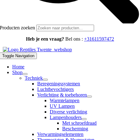
Producten zoeken
Heb je een vraag?
Bel ons :
+31611597472
Toggle Navigation
Home
Shop
Techniek
Beregeningssystemen
Luchtbevochtigers
Verlichting & toebehoren
Warmtelampen
UV Lampen
Diverse verlichting
Lampenhouders
Met schroefdraad
Bescherming
Verwarmingselementen
Thermostaten & Hygrostaten