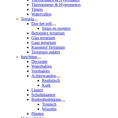
Thermometer & Hygrometers
Timers
Watervallen
Terraria
Doe het zelf
Strips en roosters
Betonplex terrarium
Glas terrarium
Gaas terrarium
Kunststof Terrarium
Terrarium pakket
Inrichting
Decoratie
Waterbakjes
Voerbakjes
Achterwanden
Realistisch
Kurk
Lianen
Schuilplaatsen
Bodembedekking
Tropisch
Woestijn
Planten