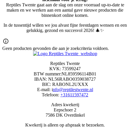
Reptiles Twente gaat aan de slag om onze voorraad up-to-date te
maken en we werken aan een aantal gave nieuwe producten die
binnenkort online komen.
In de tussentijd willen we jou alvast fijne feestdagen wensen en een
gelukkig, gezond en succesvol 2026! 🎄✨
Geen producten gevonden die aan je zoekcriteria voldoen.
Reptiles Twente
KVK: 73599247
BTW nummer:NL859596114B01
IBAN: NL56RABO0359038727
BIC: RABONL2UXXX
E-mail: i
nfo@reptilestwente.nl
Telefoon:
+31611597472
Adres kwekerij
Eepschoer 2
7586 DK Overdinkel
Kwekerij is alleen op afspraak te bezoeken.