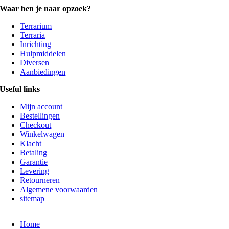
Waar ben je naar opzoek?
Terrarium
Terraria
Inrichting
Hulpmiddelen
Diversen
Aanbiedingen
Useful links
Mijn account
Bestellingen
Checkout
Winkelwagen
Klacht
Betaling
Garantie
Levering
Retourneren
Algemene voorwaarden
sitemap
Home