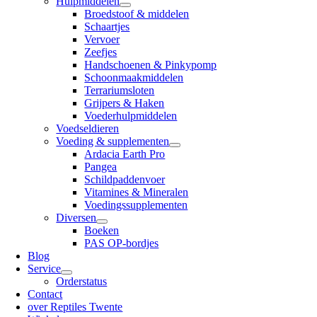
Hulpmiddelen
Broedstoof & middelen
Schaartjes
Vervoer
Zeefjes
Handschoenen & Pinkypomp
Schoonmaakmiddelen
Terrariumsloten
Grijpers & Haken
Voederhulpmiddelen
Voedseldieren
Voeding & supplementen
Ardacia Earth Pro
Pangea
Schildpaddenvoer
Vitamines & Mineralen
Voedingssupplementen
Diversen
Boeken
PAS OP-bordjes
Blog
Service
Orderstatus
Contact
over Reptiles Twente