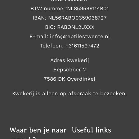
BTW nummer:NL859596114B01
IBAN: NL56RABO0359038727
BIC: RABONL2UXXX
E-mail: i
nfo@reptilestwente.nl
Telefoon:
+31611597472
Adres kwekerij
Eepschoer 2
7586 DK Overdinkel
Kwekerij is alleen op afspraak te bezoeken.
Waar ben je naar
Useful links