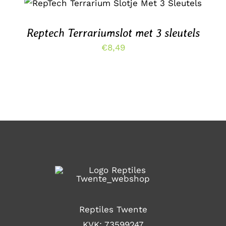
TOEVOEGEN AAN WINKELWAGEN
/
WORDEN
DETAILS
OP
DE
Reptech Terrariumslot met 3 sleutels
PRODUCTPAGINA
€
8,49
Reptiles Twente
KVK: 73599247