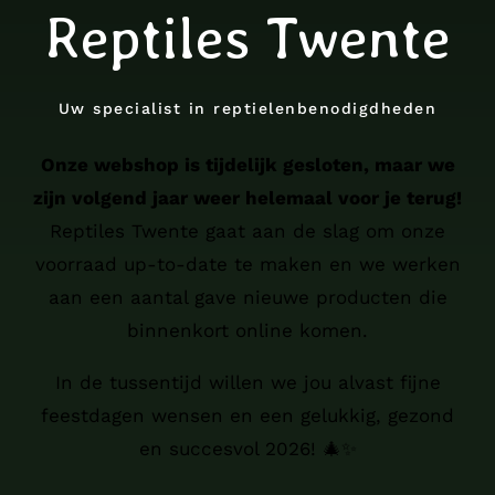
Reptiles Twente
Uw specialist in reptielenbenodigdheden
Onze webshop is tijdelijk gesloten, maar we
zijn volgend jaar weer helemaal voor je terug!
Reptiles Twente gaat aan de slag om onze
voorraad up-to-date te maken en we werken
aan een aantal gave nieuwe producten die
binnenkort online komen.
In de tussentijd willen we jou alvast fijne
feestdagen wensen en een gelukkig, gezond
en succesvol 2026! 🎄✨