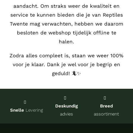
aandacht.
Om straks weer de kwaliteit en
Service
service te kunnen bieden die je van Reptiles
Twente mag verwachten, hebben we daarom
Contact
besloten de webshop tijdelijk offline te
halen.
over Re
Zodra alles compleet is, staan we weer 100%
voor je klaar. Dank je wel voor je begrip en
Winkel
geduld! 🦎✨
Onze kw
Deskundig
Breed
Snelle
Levering
advies
assortiment