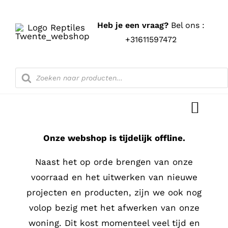
Ga
naar
Heb je een vraag?
Bel ons :
inhoud
+31611597472
Producten
zoeken
Toggl
Navig
Onze webshop is tijdelijk offline.
Home
Naast het op orde brengen van onze
Shop
voorraad en het uitwerken van nieuwe
projecten en producten, zijn we ook nog
Blog
volop bezig met het afwerken van onze
woning. Dit kost momenteel veel tijd en