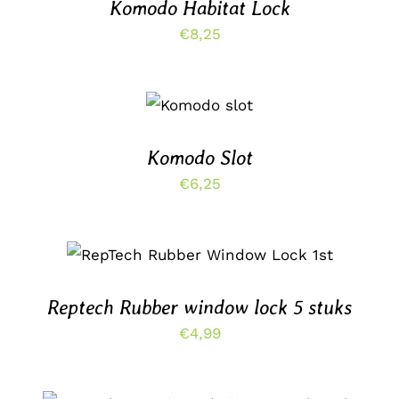
Komodo Habitat Lock
€
8,25
TOEVOEGEN
AAN
WINKELWAGEN
/
DETAILS
Komodo Slot
€
6,25
DIT
OPTIES SELECTEREN
/
PRODUCT
DETAILS
HEEFT
MEERDERE
Reptech Rubber window lock 5 stuks
VARIATIES.
€
4,99
DEZE
OPTIE
KAN
GEKOZEN