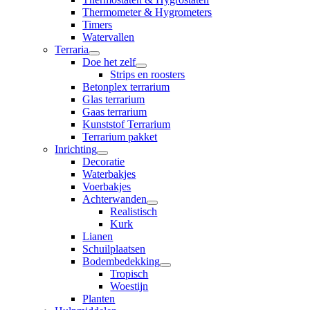
Thermometer & Hygrometers
Timers
Watervallen
Terraria
Doe het zelf
Strips en roosters
Betonplex terrarium
Glas terrarium
Gaas terrarium
Kunststof Terrarium
Terrarium pakket
Inrichting
Decoratie
Waterbakjes
Voerbakjes
Achterwanden
Realistisch
Kurk
Lianen
Schuilplaatsen
Bodembedekking
Tropisch
Woestijn
Planten