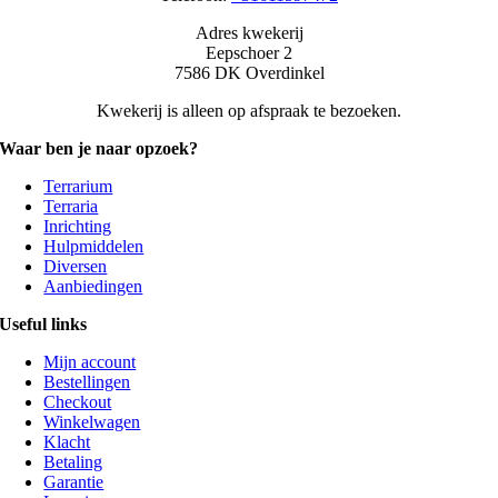
Adres kwekerij
Eepschoer 2
7586 DK Overdinkel
Kwekerij is alleen op afspraak te bezoeken.
Waar ben je naar opzoek?
Terrarium
Terraria
Inrichting
Hulpmiddelen
Diversen
Aanbiedingen
Useful links
Mijn account
Bestellingen
Checkout
Winkelwagen
Klacht
Betaling
Garantie