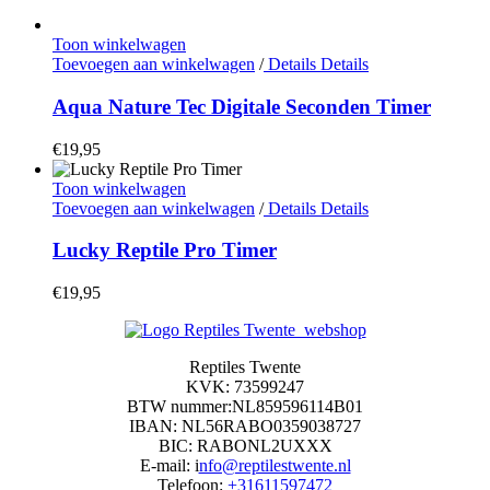
Toon winkelwagen
Toevoegen aan winkelwagen
/
Details
Details
Aqua Nature Tec Digitale Seconden Timer
€
19,95
Toon winkelwagen
Toevoegen aan winkelwagen
/
Details
Details
Lucky Reptile Pro Timer
€
19,95
Reptiles Twente
KVK: 73599247
BTW nummer:NL859596114B01
IBAN: NL56RABO0359038727
BIC: RABONL2UXXX
E-mail: i
nfo@reptilestwente.nl
Telefoon:
+31611597472