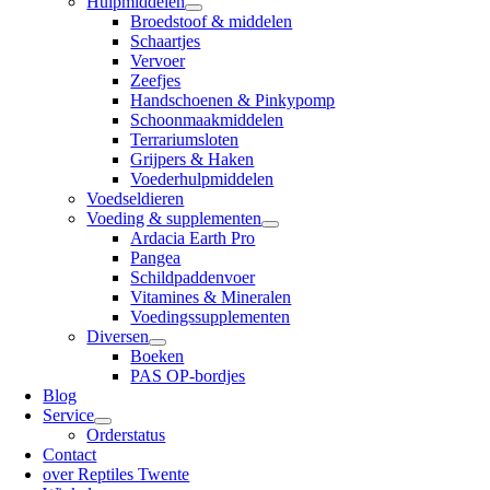
Hulpmiddelen
Broedstoof & middelen
Schaartjes
Vervoer
Zeefjes
Handschoenen & Pinkypomp
Schoonmaakmiddelen
Terrariumsloten
Grijpers & Haken
Voederhulpmiddelen
Voedseldieren
Voeding & supplementen
Ardacia Earth Pro
Pangea
Schildpaddenvoer
Vitamines & Mineralen
Voedingssupplementen
Diversen
Boeken
PAS OP-bordjes
Blog
Service
Orderstatus
Contact
over Reptiles Twente