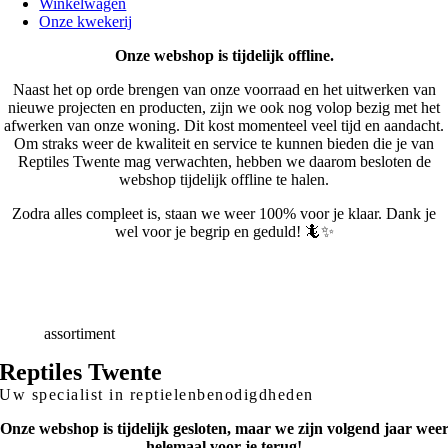
Winkelwagen
Onze kwekerij
Onze webshop is tijdelijk offline.
Naast het op orde brengen van onze voorraad en het uitwerken van
nieuwe projecten en producten, zijn we ook nog volop bezig met het
afwerken van onze woning. Dit kost momenteel veel tijd en aandacht.
Om straks weer de kwaliteit en service te kunnen bieden die je van
Reptiles Twente mag verwachten, hebben we daarom besloten de
webshop tijdelijk offline te halen.
Zodra alles compleet is, staan we weer 100% voor je klaar. Dank je
wel voor je begrip en geduld! 🦎✨
Snelle
Levering
Deskundig
advies
Breed
assortiment
Reptiles Twente
Uw specialist in reptielenbenodigdheden
Onze webshop is tijdelijk gesloten, maar we zijn volgend jaar wee
helemaal voor je terug!