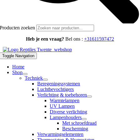
Producten zoeken
Heb je een vraag?
Bel ons :
+31611597472
Toggle Navigation
Home
Shop
Techniek
Beregeningssystemen
Luchtbevochtigers
Verlichting & toebehoren
Warmtelampen
UV Lampen
Diverse verlichting
Lampenhouders
Met schroefdraad
Bescherming
Verwarmingselementen
Thermostaten & Hygrostaten