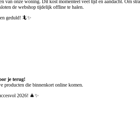
en van onze woning. Dit kost momenteel veel tijd en aandacht.
Om stra
ten de webshop tijdelijk offline te halen.
p en geduld! 🦎✨
or je terug!
we producten die binnenkort online komen.
 succesvol 2026! 🎄✨