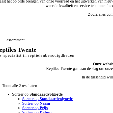
ast het op orde brengen van onze voorraad en het uitwerken van nieuw
weer de kwaliteit en service te kunnen bi
Zodra alles com
elle
Levering
skundig
advies
eed
assortiment
eptiles Twente
 specialist in reptielenbenodigdheden
Onze websho
Reptiles Twente gaat aan de slag om onze
In de tussentijd wi
Toont alle 2 resultaten
Sorteer op
Standaardvolgorde
Sorteer op
Standaardvolgorde
Sorteer op
Naam
Sorteer op
Prijs
Sorteer op
Datum