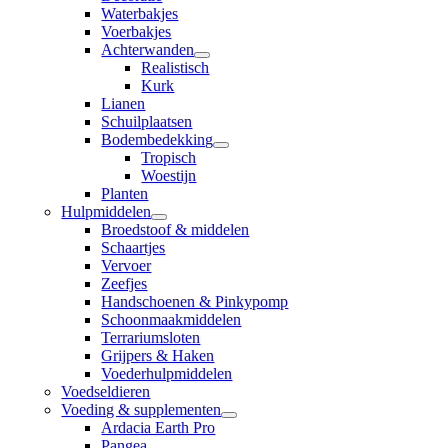
Waterbakjes
Voerbakjes
Achterwanden
Realistisch
Kurk
Lianen
Schuilplaatsen
Bodembedekking
Tropisch
Woestijn
Planten
Hulpmiddelen
Broedstoof & middelen
Schaartjes
Vervoer
Zeefjes
Handschoenen & Pinkypomp
Schoonmaakmiddelen
Terrariumsloten
Grijpers & Haken
Voederhulpmiddelen
Voedseldieren
Voeding & supplementen
Ardacia Earth Pro
Pangea