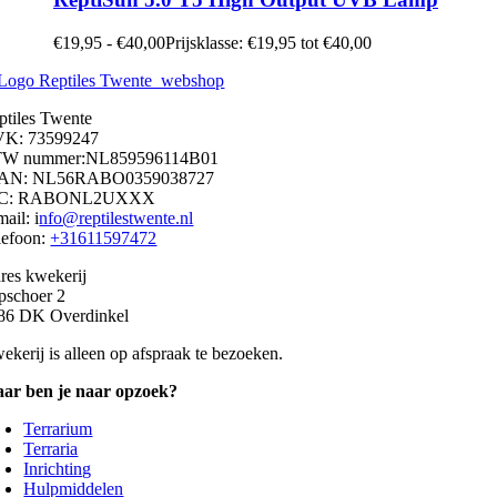
€
19,95
-
€
40,00
Prijsklasse: €19,95 tot €40,00
ptiles Twente
K: 73599247
W nummer:NL859596114B01
AN: NL56RABO0359038727
IC: RABONL2UXXX
ail: i
nfo@reptilestwente.nl
lefoon:
+31611597472
res kwekerij
pschoer 2
86 DK Overdinkel
ekerij is alleen op afspraak te bezoeken.
ar ben je naar opzoek?
Terrarium
Terraria
Inrichting
Hulpmiddelen