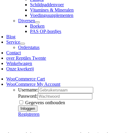
Schildpaddenvoer
Vitamines & Mineralen
Voedingssupplementen
Diversen
Boeken
PAS OP-bordjes
Blog
Service
Orderstatus
Contact
over Reptiles Twente
Winkelwagen
Onze kwekerij
WooCommerce Cart
WooCommerce My Account
Username:
Password:
Gegevens onthouden
Registreren