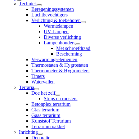
Techniek
Beregeningssystemen
Luchtbevochtigers
Verlichting & toebehoren
Warmtelampen
UV Lampen
Diverse verlichting
Lampenhouders
Met schroefdraad
Bescherming
Verwarmingselementen
Thermostaten & Hygrostaten
Thermometer & Hygrometers
Timers
Watervallen
Terraria
Doe het zelf
Strips en roosters
Betonplex terrarium
Glas terrarium
Gaas terrarium
Kunststof Terrarium
Terrarium pakket
Inrichting
Decoratie