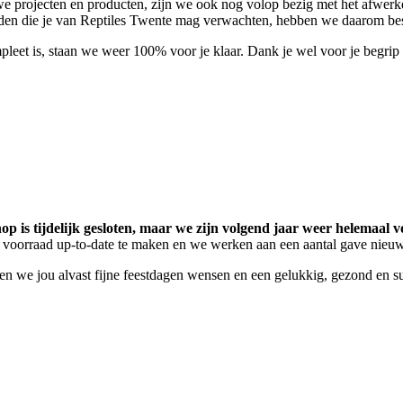
e projecten en producten, zijn we ook nog volop bezig met het afwerk
eden die je van Reptiles Twente mag verwachten, hebben we daarom beslo
pleet is, staan we weer 100% voor je klaar. Dank je wel voor je begri
p is tijdelijk gesloten, maar we zijn volgend jaar weer helemaal vo
 voorraad up-to-date te maken en we werken aan een aantal gave nieu
llen we jou alvast fijne feestdagen wensen en een gelukkig, gezond en