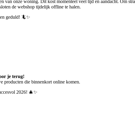
en van onze woning. Dit kost momenteel veel tijd en aandacht.
Om stra
ten de webshop tijdelijk offline te halen.
p en geduld! 🦎✨
or je terug!
we producten die binnenkort online komen.
 succesvol 2026! 🎄✨