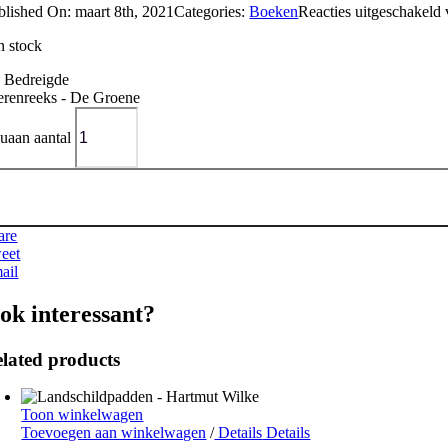
blished On: maart 8th, 2021
Categories:
Boeken
Reacties uitgeschakeld
n stock
 Bedreigde
erenreeks - De Groene
guaan aantal
are
eet
ail
ok interessant?
lated products
Toon winkelwagen
Toevoegen aan winkelwagen
/
Details
Details