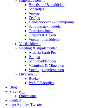
Hulpmiddelen
Broedstoof & middelen
Schaartjes
Vervoer
Zeefjes
Handschoenen & Pinkypomp
Schoonmaakmiddelen
Terrariumsloten
Grijpers & Haken
Voederhulpmiddelen
Voedseldieren
Voeding & supplementen
Ardacia Earth Pro
Pangea
Schildpaddenvoer
Vitamines & Mineralen
Voedingssupplementen
Diversen
Boeken
PAS OP-bordjes
Blog
Service
Orderstatus
Contact
over Reptiles Twente