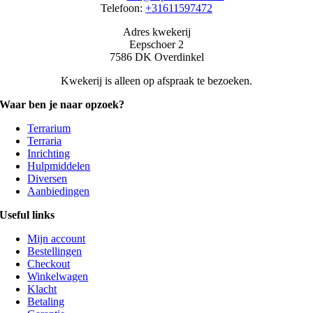
Telefoon:
+31611597472
Adres kwekerij
Eepschoer 2
7586 DK Overdinkel
Kwekerij is alleen op afspraak te bezoeken.
Waar ben je naar opzoek?
Terrarium
Terraria
Inrichting
Hulpmiddelen
Diversen
Aanbiedingen
Useful links
Mijn account
Bestellingen
Checkout
Winkelwagen
Klacht
Betaling