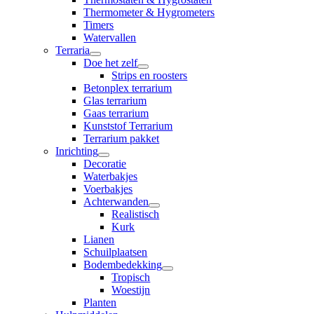
Thermometer & Hygrometers
Timers
Watervallen
Terraria
Doe het zelf
Strips en roosters
Betonplex terrarium
Glas terrarium
Gaas terrarium
Kunststof Terrarium
Terrarium pakket
Inrichting
Decoratie
Waterbakjes
Voerbakjes
Achterwanden
Realistisch
Kurk
Lianen
Schuilplaatsen
Bodembedekking
Tropisch
Woestijn
Planten