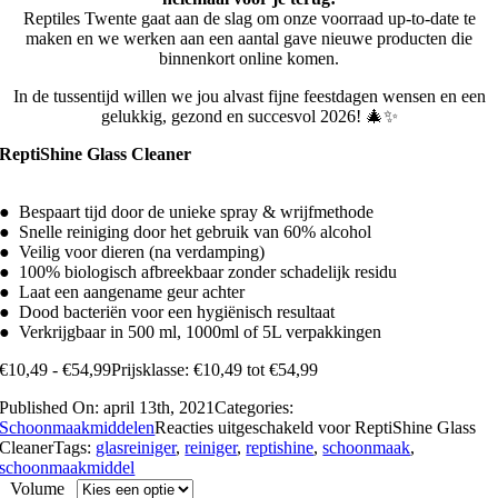
Reptiles Twente gaat aan de slag om onze voorraad up-to-date te
maken en we werken aan een aantal gave nieuwe producten die
binnenkort online komen.
In de tussentijd willen we jou alvast fijne feestdagen wensen en een
gelukkig, gezond en succesvol 2026! 🎄✨
ReptiShine Glass Cleaner
● Bespaart tijd door de unieke spray & wrijfmethode
● Snelle reiniging door het gebruik van 60% alcohol
● Veilig voor dieren (na verdamping)
● 100% biologisch afbreekbaar zonder schadelijk residu
● Laat een aangename geur achter
● Dood bacteriën voor een hygiënisch resultaat
● Verkrijgbaar in 500 ml, 1000ml of 5L verpakkingen
€
10,49
-
€
54,99
Prijsklasse: €10,49 tot €54,99
Published On: april 13th, 2021
Categories:
Schoonmaakmiddelen
Reacties uitgeschakeld
voor ReptiShine Glass
Cleaner
Tags:
glasreiniger
,
reiniger
,
reptishine
,
schoonmaak
,
schoonmaakmiddel
Volume