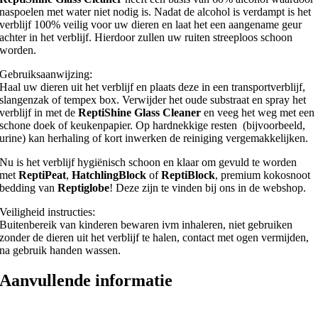
naspoelen met water niet nodig is. Nadat de alcohol is verdampt is het
verblijf 100% veilig voor uw dieren en laat het een aangename geur
achter in het verblijf. Hierdoor zullen uw ruiten streeploos schoon
worden.
Gebruiksaanwijzing:
Haal uw dieren uit het verblijf en plaats deze in een transportverblijf,
slangenzak of tempex box. Verwijder het oude substraat en spray het
verblijf in met de
ReptiShine Glass Cleaner
en veeg het weg met een
schone doek of keukenpapier. Op hardnekkige resten (bijvoorbeeld,
urine) kan herhaling of kort inwerken de reiniging vergemakkelijken.
Nu is het verblijf hygiënisch schoon en klaar om gevuld te worden
met
ReptiPeat
,
HatchlingBlock
of
ReptiBlock
, premium kokosnoot
bedding van
Reptiglobe
! Deze zijn te vinden bij ons in de webshop.
Veiligheid instructies:
Buitenbereik van kinderen bewaren ivm inhaleren, niet gebruiken
zonder de dieren uit het verblijf te halen, contact met ogen vermijden,
na gebruik handen wassen.
Aanvullende informatie