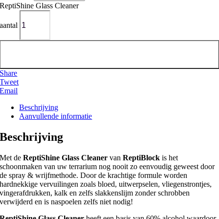
ReptiShine Glass Cleaner
aantal
Toevoegen aan winkelwagen
Share
Tweet
Email
Beschrijving
Aanvullende informatie
Beschrijving
Met de
ReptiShine Glass Cleaner
van
ReptiBlock
is het
schoonmaken van uw terrarium nog nooit zo eenvoudig geweest door
de spray & wrijfmethode. Door de krachtige formule worden
hardnekkige vervuilingen zoals bloed, uitwerpselen, vliegenstrontjes,
vingerafdrukken, kalk en zelfs slakkenslijm zonder schrobben
verwijderd en is naspoelen zelfs niet nodig!
ReptiShine Glass Cleaner
heeft een basis van 60% alcohol waardoor