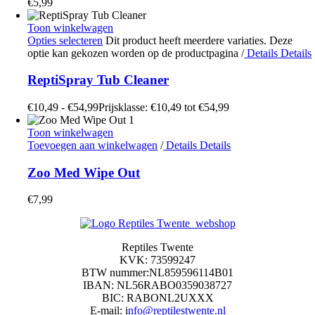
€
5,99
Toon winkelwagen
Opties selecteren
Dit product heeft meerdere variaties. Deze
optie kan gekozen worden op de productpagina
/
Details
Details
ReptiSpray Tub Cleaner
€
10,49
-
€
54,99
Prijsklasse: €10,49 tot €54,99
Toon winkelwagen
Toevoegen aan winkelwagen
/
Details
Details
Zoo Med Wipe Out
€
7,99
Reptiles Twente
KVK: 73599247
BTW nummer:NL859596114B01
IBAN: NL56RABO0359038727
BIC: RABONL2UXXX
E-mail: i
nfo@reptilestwente.nl