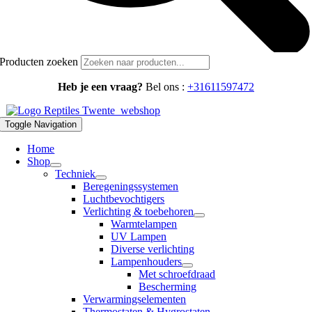
Producten zoeken
Heb je een vraag?
Bel ons :
+31611597472
Toggle Navigation
Home
Shop
Techniek
Beregeningssystemen
Luchtbevochtigers
Verlichting & toebehoren
Warmtelampen
UV Lampen
Diverse verlichting
Lampenhouders
Met schroefdraad
Bescherming
Verwarmingselementen
Thermostaten & Hygrostaten