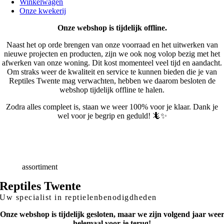
Winkelwagen
Onze kwekerij
Onze webshop is tijdelijk offline.
Naast het op orde brengen van onze voorraad en het uitwerken van
nieuwe projecten en producten, zijn we ook nog volop bezig met het
afwerken van onze woning. Dit kost momenteel veel tijd en aandacht.
Om straks weer de kwaliteit en service te kunnen bieden die je van
Reptiles Twente mag verwachten, hebben we daarom besloten de
webshop tijdelijk offline te halen.
Zodra alles compleet is, staan we weer 100% voor je klaar. Dank je
wel voor je begrip en geduld! 🦎✨
Snelle
Levering
Deskundig
advies
Breed
assortiment
Reptiles Twente
Uw specialist in reptielenbenodigdheden
Onze webshop is tijdelijk gesloten, maar we zijn volgend jaar wee
helemaal voor je terug!