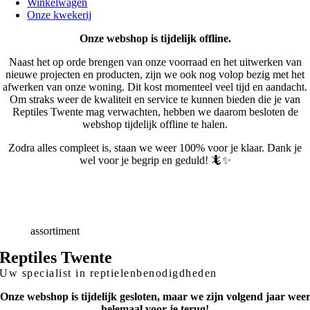
Winkelwagen
Onze kwekerij
Onze webshop is tijdelijk offline.
Naast het op orde brengen van onze voorraad en het uitwerken van
nieuwe projecten en producten, zijn we ook nog volop bezig met het
afwerken van onze woning. Dit kost momenteel veel tijd en aandacht.
Om straks weer de kwaliteit en service te kunnen bieden die je van
Reptiles Twente mag verwachten, hebben we daarom besloten de
webshop tijdelijk offline te halen.
Zodra alles compleet is, staan we weer 100% voor je klaar. Dank je
wel voor je begrip en geduld! 🦎✨
Snelle
Levering
Deskundig
advies
Breed
assortiment
Reptiles Twente
Uw specialist in reptielenbenodigdheden
Onze webshop is tijdelijk gesloten, maar we zijn volgend jaar wee
helemaal voor je terug!