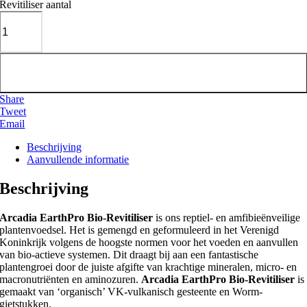
Revitiliser aantal
Toevoegen aan winkelwagen
Share
Tweet
Email
Beschrijving
Aanvullende informatie
Beschrijving
Arcadia EarthPro Bio-Revitiliser
is ons reptiel- en amfibieënveilige
plantenvoedsel. Het is gemengd en geformuleerd in het Verenigd
Koninkrijk volgens de hoogste normen voor het voeden en aanvullen
van bio-actieve systemen. Dit draagt ​​bij aan een fantastische
plantengroei door de juiste afgifte van krachtige mineralen, micro- en
macronutriënten en aminozuren.
Arcadia EarthPro Bio-Revitiliser
is
gemaakt van ‘organisch’ VK-vulkanisch gesteente en Worm-
gietstukken.