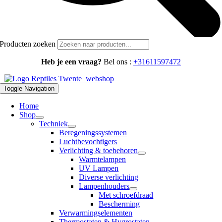
Producten zoeken
Heb je een vraag?
Bel ons :
+31611597472
Toggle Navigation
Home
Shop
Techniek
Beregeningssystemen
Luchtbevochtigers
Verlichting & toebehoren
Warmtelampen
UV Lampen
Diverse verlichting
Lampenhouders
Met schroefdraad
Bescherming
Verwarmingselementen
Thermostaten & Hygrostaten