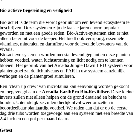
Bio-actieve begeleiding en veiligheid
Bio-actief is de term die wordt gebruikt om een ​​levend ecosysteem te
beschrijven. Deze systemen zijn de laatste jaren enorm populair
geworden en met een goede reden. Bio-Active-systemen zien er niet
alleen beter uit voor de keeper. Het biedt ook verrijking, essentiële
vitamines, mineralen en darmflora voor de levende bewoners van de
vivaria.
Bio-actieve systemen worden meestal levend geplant en deze planten
hebben voedsel, water, luchtstroming en licht nodig om te kunnen
bloeien. Het gebruik van het Arcadia Jungle Dawn LED-systeem voor
plantengroei zal de lichtniveaus en PAR in uw systeem aanzienlijk
verhogen en de plantengroei stimuleren.
Een ‘clean-up crew’ van microfauna kan eenvoudig worden gekocht
en toegevoegd aan de
Arcadia EarthPro Bio-Revitiliser.
Deze kleine
inverts zullen niet alleen helpen om de grond draaiend en belucht te
houden. Uiteindelijk ze zullen dierlijk afval weer omzetten in
beoordeelbaar plantaardig voedsel. We raden aan dat er op de eerste
dag drie tubs worden toegevoegd aan een systeem met een breedte van
2-4 inch en een pot per maand daarna.
Getest