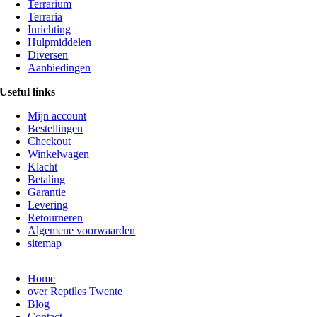
Terrarium
Terraria
Inrichting
Hulpmiddelen
Diversen
Aanbiedingen
Useful links
Mijn account
Bestellingen
Checkout
Winkelwagen
Klacht
Betaling
Garantie
Levering
Retourneren
Algemene voorwaarden
sitemap
Home
over Reptiles Twente
Blog
Contact