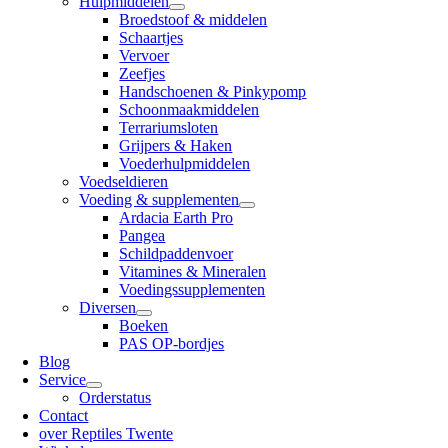
Hulpmiddelen
Broedstoof & middelen
Schaartjes
Vervoer
Zeefjes
Handschoenen & Pinkypomp
Schoonmaakmiddelen
Terrariumsloten
Grijpers & Haken
Voederhulpmiddelen
Voedseldieren
Voeding & supplementen
Ardacia Earth Pro
Pangea
Schildpaddenvoer
Vitamines & Mineralen
Voedingssupplementen
Diversen
Boeken
PAS OP-bordjes
Blog
Service
Orderstatus
Contact
over Reptiles Twente