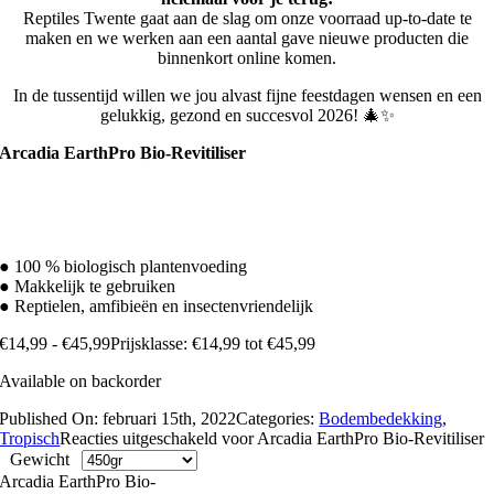
Reptiles Twente gaat aan de slag om onze voorraad up-to-date te
maken en we werken aan een aantal gave nieuwe producten die
binnenkort online komen.
In de tussentijd willen we jou alvast fijne feestdagen wensen en een
gelukkig, gezond en succesvol 2026! 🎄✨
Arcadia EarthPro Bio-Revitiliser
● 100 % biologisch plantenvoeding
● Makkelijk te gebruiken
● Reptielen, amfibieën en insectenvriendelijk
€
14,99
-
€
45,99
Prijsklasse: €14,99 tot €45,99
Available on backorder
Published On: februari 15th, 2022
Categories:
Bodembedekking
,
Tropisch
Reacties uitgeschakeld
voor Arcadia EarthPro Bio-Revitiliser
Gewicht
Arcadia EarthPro Bio-