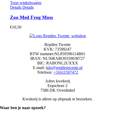
Toon winkelwagen
Details
Details
Zoo Med Frog Moss
€
10,50
Reptiles Twente
KVK: 73599247
BTW nummer:NL859596114B01
IBAN: NL56RABO0359038727
BIC: RABONL2UXXX
E-mail: i
nfo@reptilestwente.nl
Telefoon:
+31611597472
Adres kwekerij
Eepschoer 2
7586 DK Overdinkel
Kwekerij is alleen op afspraak te bezoeken.
Waar ben je naar opzoek?