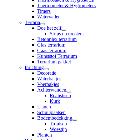
Thermometer & Hygrometers
Timers
Watervallen
Terraria
Doe het zelf
Strips en roosters
Betonplex terrarium
Glas terrarium
Gaas terrarium
Kunststof Terrarium
Terrarium pakket
Inrichting
Decoratie
Waterbakjes
Voerbakjes
Achterwanden
Realistisch
Kurk
Lianen
Schuilplaatsen
Bodembedekking
Tropisch
Woestijn
Planten