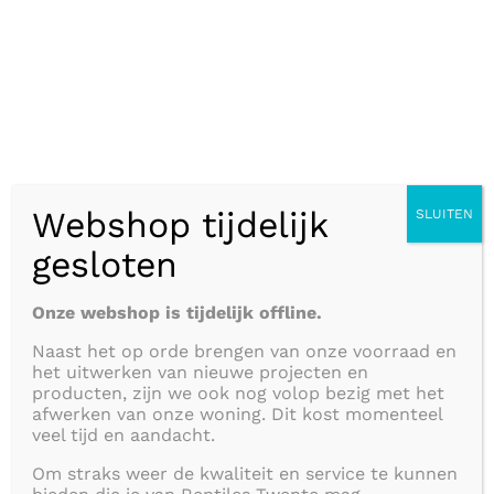
Kunstplanten geven het verblijf een natuurlijke ui
en zijn veel eenvoudiger in onderhoud. Deze kun
geven dezelfde
voordelen
dan echte planten,
zoals
decoratief
,
creëren
van
schuilplaatsen
,
ver
de huisvesting
oppervlakte
, enz..
De
Zoo Med Congo Ivy
zijn eenvoudig te bevesti
Webshop tijdelijk
SLUITEN
terrarium, paludarium,
insecten terrarium
of
gesloten
schildpaddenbak. De kunstplanten
hangers
wor
Onze webshop is tijdelijk offline.
geleverd met een
zuignap
voor het eenvoudig b
Naast het op orde brengen van onze voorraad en
tegen
glas
. De kunst planten van Zoo Med zijn v
het uitwerken van nieuwe projecten en
goede kwaliteit.
De kunst planten zijn eenvoudig
producten, zijn we ook nog volop bezig met het
afwerken van onze woning. Dit kost momenteel
reinigen.
veel tijd en aandacht.
Om straks weer de kwaliteit en service te kunnen
Hobbyisten willen een perfect uitgerust thuis v