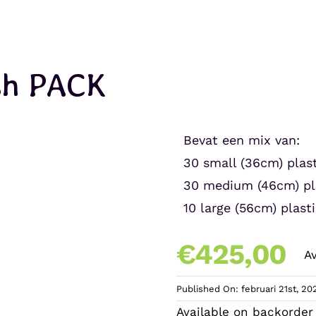
sh PACK
Bevat een mix van:
30 small (36cm) plas
30 medium (46cm) pl
10 large (56cm) plast
€
425,00
A
Published On: februari 21st, 20
Available on backorder