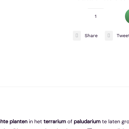
Zoo
Med
Share
Twee
Natural
Bush
PACK
aantal
hte planten
in het
terrarium
of
paludarium
te laten gro