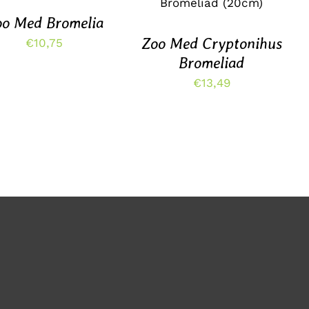
HEEFT
DETAILS
oo Med Bromelia
MEERDERE
VARIATIES.
Zoo Med Cryptonihus
€
10,75
DEZE
Bromeliad
OPTIE
KAN
€
13,49
GEKOZEN
WORDEN
OP
DE
PRODUCTPAGINA