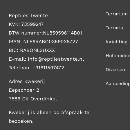
Terrarium
Reptiles Twente
KVK: 73599247
Terraria
BTW nummer:NL859596114B01
IBAN: NL56RABO0359038727
Inrichting
BIC: RABONL2UXXX
Hulpmidde
E-mail: i
nfo@reptilestwente.nl
Telefoon:
+31611597472
Diversen
Adres kwekerij
Aanbiedin
Eepschoer 2
7586 DK Overdinkel
Kwekerij is alleen op afspraak te
bezoeken.