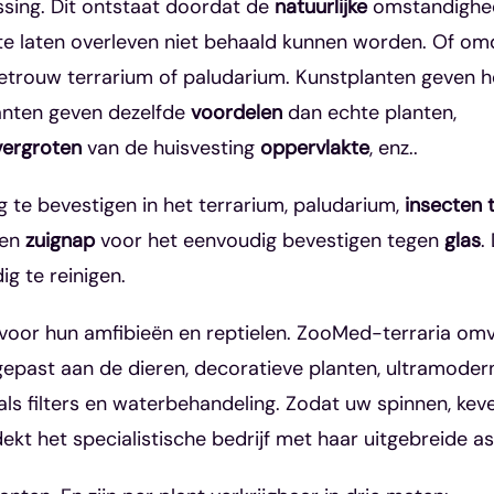
ssing. Dit ontstaat doordat de
natuurlijke
omstandighede
 te laten overleven niet behaald kunnen worden. Of om
rouw terrarium of paludarium. Kunstplanten geven het ve
anten geven dezelfde
voordelen
dan echte planten,
vergroten
van de huisvesting
oppervlakte
, enz..
te bevestigen in het terrarium, paludarium,
insecten 
een
zuignap
voor het eenvoudig bevestigen tegen
glas
.
g te reinigen.
 voor hun amfibieën en reptielen. ZooMed-terraria omv
aangepast aan de dieren, decoratieve planten, ultramode
 filters en waterbehandeling. Zodat uw spinnen, kever
ekt het specialistische bedrijf met haar uitgebreide a