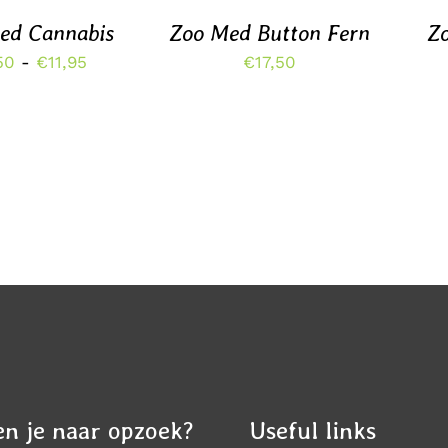
HEEFT
ed Cannabis
Zoo Med Button Fern
Z
MEERDERE
VARIATIES.
Prijsklasse:
50
-
€
11,95
€
17,50
DEZE
€5,50
OPTIE
KAN
tot
GEKOZEN
€11,95
WORDEN
OP
DE
PRODUCTPAGINA
n je naar opzoek?
Useful links