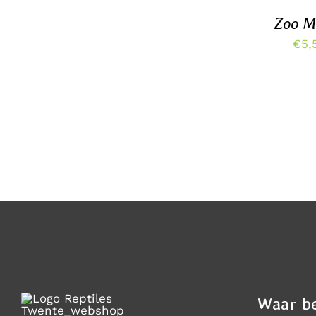
Zoo M
€
5,
Waar be