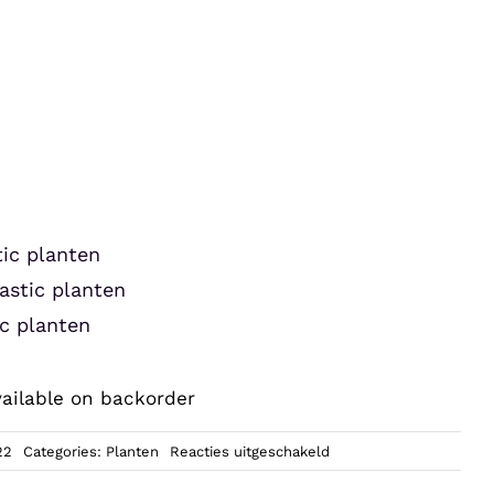
tic planten
astic planten
ic planten
vailable on backorder
voor
22
Categories:
Planten
Reacties uitgeschakeld
Zoo
Med