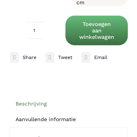
cm
Toevoegen
aan
CeramicNature
winkelwagen
Hoek
Bowl
Share
Tweet
Email
aantal
Beschrijving
Aanvullende informatie