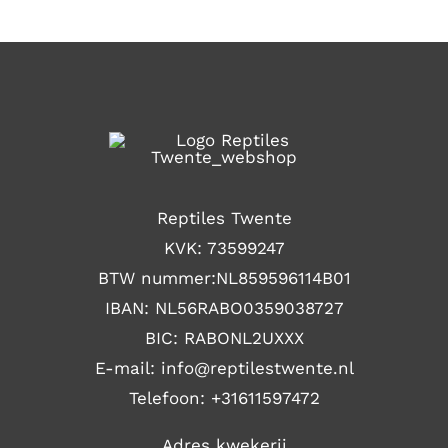
Reptiles Twente
KVK: 73599247
BTW nummer:NL859596114B01
IBAN: NL56RABO0359038727
BIC: RABONL2UXXX
E-mail: i
nfo@reptilestwente.nl
Telefoon:
+31611597472
Adres kwekerij