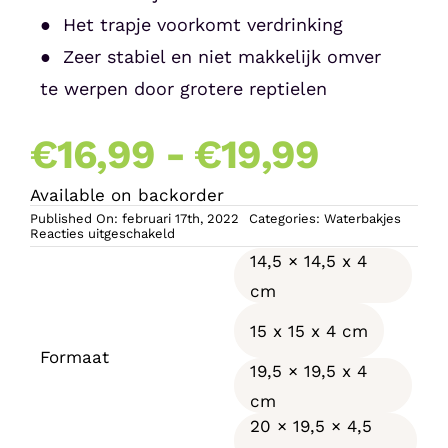
● Het trapje voorkomt verdrinking
● Zeer stabiel en niet makkelijk omver
te werpen door grotere reptielen
Prijskl
€
16,99
-
€
19,99
Available on backorder
€16,99
Published On: februari 17th, 2022
Categories:
Waterbakjes
voor
Reacties uitgeschakeld
CeramicNature
tot
14,5 × 14,5 x 4
Hoek
Bowl
cm
€19,99
15 x 15 x 4 cm
Formaat
19,5 × 19,5 x 4
cm
20 × 19,5 × 4,5