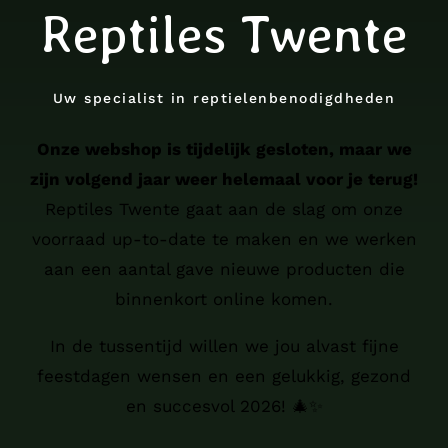
Reptiles Twente
Uw specialist in reptielenbenodigdheden
Onze webshop is tijdelijk gesloten, maar we
zijn volgend jaar weer helemaal voor je terug!
Reptiles Twente gaat aan de slag om onze
voorraad up-to-date te maken en we werken
aan een aantal gave nieuwe producten die
binnenkort online komen.
In de tussentijd willen we jou alvast fijne
feestdagen wensen en een gelukkig, gezond
en succesvol 2026! 🎄✨