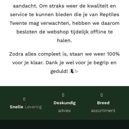
aandacht.
Om straks weer de kwaliteit en
Service
service te kunnen bieden die je van Reptiles
Twente mag verwachten, hebben we daarom
Contact
besloten de webshop tijdelijk offline te
halen.
over Re
Zodra alles compleet is, staan we weer 100%
voor je klaar. Dank je wel voor je begrip en
Winkel
geduld! 🦎✨
Onze kw
Deskundig
Breed
Snelle
Levering
advies
assortiment