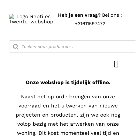
Ga
naar
Heb je een vraag?
Bel ons :
inhoud
+31611597472
Producten
zoeken
Toggl
Navig
Onze webshop is tijdelijk offline.
Home
Naast het op orde brengen van onze
Shop
voorraad en het uitwerken van nieuwe
projecten en producten, zijn we ook nog
Blog
volop bezig met het afwerken van onze
woning. Dit kost momenteel veel tijd en