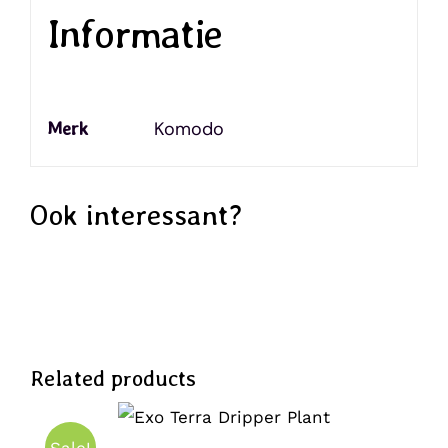
Informatie
Komodo
Merk
Ook interessant?
Related products
OPTIES SELECTEREN
DIT
/
PRODUCT
DETAILS