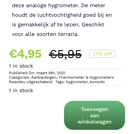
deze analoge hygrometer. De meter
houdt de luchtvochtigheid goed bij en
is gemakkelijk af te lezen. Geschikt
voor alle soorten terraria.
€
4,95
€
5,95
17% Off
Oorspronk
Huidige
1 in stock
Published On: maart 8th, 2021
prijs
prijs
Categories:
Aanbiedingen
,
Thermometer & Hygrometers
voor
Reacties uitgeschakeld
Tags:
hygrometer
,
komodo
Komodo
1 in stock
Hygrometer
was:
is:
Analoog
Toevoegen
€5,95.
€4,95.
aan
Komodo
winkelwagen
Hygrometer