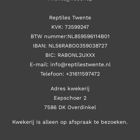
Reptiles Twente
KVK: 73599247
BTW nummer:NL859596114B01
IBAN: NL56RABO0359038727
BIC: RABONL2UXXX
E-mail: i
nfo@reptilestwente.nl
Telefoon:
+31611597472
Adres kwekerij
Eepschoer 2
7586 DK Overdinkel
Kwekerij is alleen op afspraak te bezoeken.