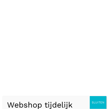
Beschrijving
De Namiba Terra Biostat USB is een
handige datalogger voor temperaturen.
Het registreert de temperatuur samen
met de klok in instelbare intervallen. Tot
16000 datapunten kunnen door de
logger worden opgeslagen. Via USB
kunnen de gegevens worden geüpload
naar de meegeleverde software
waarmee de gegevens als lijst of grafiek
kunnen worden weergegeven of
afgedrukt, naar Microsoft Word kunnen
Webshop tijdelijk
SLUITEN
worden geëxporteerd of in een interne