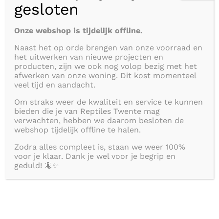
gesloten
database van de software kunnen
worden opgeslagen. De software maakt
Onze webshop is tijdelijk offline.
ook een eenvoudige configuratie van de
Naast het op orde brengen van onze voorraad en
het uitwerken van nieuwe projecten en
Biostat USB mogelijk. Het kleinst
producten, zijn we ook nog volop bezig met het
afwerken van onze woning. Dit kost momenteel
instelbare temperatuurinterval is 2
veel tijd en aandacht.
seconden, wat een zeer nauwkeurig en
Om straks weer de kwaliteit en service te kunnen
gedetailleerd overzicht geeft van de
bieden die je van Reptiles Twente mag
verwachten, hebben we daarom besloten de
temperatuurontwikkeling in het terrarium.
webshop tijdelijk offline te halen.
Zodra alles compleet is, staan we weer 100%
De Biostat USB werkt op een batterij en
voor je klaar. Dank je wel voor je begrip en
hoeft alleen op een pc te worden
geduld! 🦎✨
aangesloten voor configuratie of het
uploaden van gegevens. De rest van de
tijd kan het met grote flexibiliteit