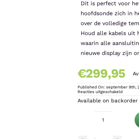
Dit is perfect voor h
hoofdsonde zich in h
over de volledige tem
Houd alle kabels uit
waarin alle aansluiti
nieuwe display zijn o
€
299,95
Av
Published On: september 9th, 
voor
Reacties uitgeschakeld
Microcli
Available on backorder
EVO
Connect
3
Microclimate
EVO