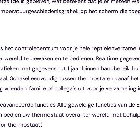
zelfde is gebleven, wat betekent dat je er meteen weer
 temperatuurgeschiedenisgrafiek op het scherm die toeg
is het controlecentrum voor je hele reptielenverzame
ter wereld te bewaken en te bedienen. Realtime gege
afieken met gegevens tot 1 jaar binnen handbereik, hu
naal. Schakel eenvoudig tussen thermostaten vanaf het
rienden, familie of collega’s uit voor je verzameling
geavanceerde functies Alle geweldige functies van de
 bedien uw thermostaat overal ter wereld met behulp
oor thermostaat)