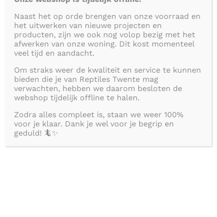
gemiddelde UV-index van 0,80-1,00 kan
Naast het op orde brengen van onze voorraad en
het uitwerken van nieuwe projecten en
worden bereikt op 25 cm van de lamp.
producten, zijn we ook nog volop bezig met het
afwerken van onze woning. Dit kost momenteel
veel tijd en aandacht.
Deze zeer geavanceerde lamp is perfect
voor gebruik met schemerige soorten,
Om straks weer de kwaliteit en service te kunnen
bieden die je van Reptiles Twente mag
waaronder de luipaardgekko,
verwachten, hebben we daarom besloten de
webshop tijdelijk offline te halen.
vetstaartgekko, vele soorten slangen en
Zodra alles compleet is, staan we weer 100%
verschillende amfibieën.
voor je klaar. Dank je wel voor je begrip en
geduld! 🦎✨
De
Arcadia Reptile ‘ShadeDweller
™’
verhoogt een output van ongeveer 400
lumen en behoudt een kleur van 6000
Kelvin, terwijl het zorgt voor een heldere
en zeer natuurlijke CRI van meer dan 90.