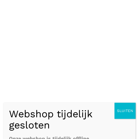
hoogwaardige, scherpe en zeer stabiele
projectie van UV-rijk licht te produceren
voor een heel jaar gebruik.
De lamp is energiezuinig, verbruikt slechts
8 watt en is 30 cm lang. Perfect voor het
creëren van bruikbare gebieden van ‘licht
en schaduw’ voor de nauwkeurige en
veilige zelfregulatie van de essentiële D3-
cycli.
ShadeDweller
™ produceert de perfecte
Webshop tijdelijk
SLUITEN
verhouding van 17% UV-A en 7% UV-B
gesloten
voor een effectieve en natuurlijke
productie van vitamine D3, waarbij een
Onze webshop is tijdelijk offline.