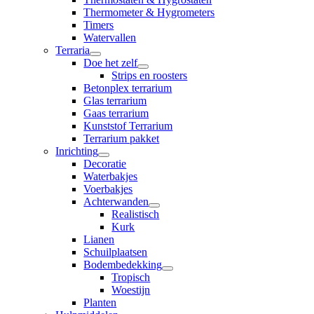
Thermometer & Hygrometers
Timers
Watervallen
Terraria
Doe het zelf
Strips en roosters
Betonplex terrarium
Glas terrarium
Gaas terrarium
Kunststof Terrarium
Terrarium pakket
Inrichting
Decoratie
Waterbakjes
Voerbakjes
Achterwanden
Realistisch
Kurk
Lianen
Schuilplaatsen
Bodembedekking
Tropisch
Woestijn
Planten