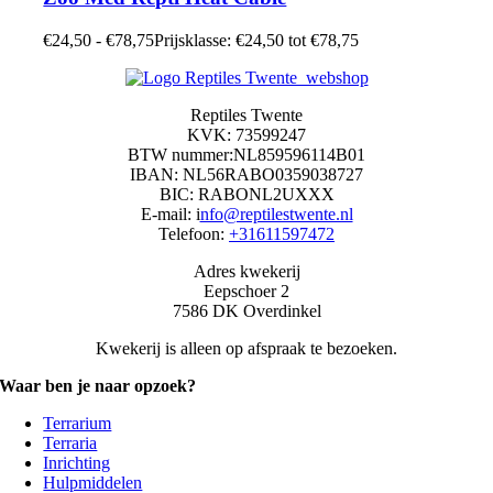
€
24,50
-
€
78,75
Prijsklasse: €24,50 tot €78,75
Reptiles Twente
KVK: 73599247
BTW nummer:NL859596114B01
IBAN: NL56RABO0359038727
BIC: RABONL2UXXX
E-mail: i
nfo@reptilestwente.nl
Telefoon:
+31611597472
Adres kwekerij
Eepschoer 2
7586 DK Overdinkel
Kwekerij is alleen op afspraak te bezoeken.
Waar ben je naar opzoek?
Terrarium
Terraria
Inrichting
Hulpmiddelen