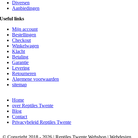
Diversen
Aanbiedingen
Useful links
Mijn account
Bestellingen
Checkout
Winkelwagen
Klacht
Betaling
Garantie
Levering
Retourneren
Algemene voorwaarden
sitemap
Home
over Reptiles Twente
Blog
Contact
Privacybeleid Reptiles Twente
© Copyright 2018 - 2026 | Reptiles Twente Webshop | Webdesign