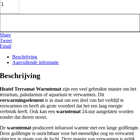
Toevoegen aan winkelwagen
Share
Tweet
Email
Beschrijving
Aanvullende informatie
Beschrijving
Heatel Terramat Warmtemat
zijn een veel gebruikte manier om het
terrarium, paludarium of aquarium te verwarmen. Dit
verwarmingselement
is in staat om een deel van het verblijf te
verwarmen en heeft als grote voordeel dat het een laag energie
verbruik heeft. Ook kan een
warmtemat
24-uur aangelaten worden
zonder dat dieren stoort.
De
warmtemat
produceert infrarood warmte met een lange golflengte.
Deze golflengte is onzichtbaar voor het menselijke oog en verwarmt
objecten in plaats van de lucht. Deze manier van verwarmen is gelijk