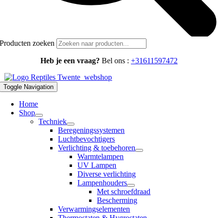
Producten zoeken
Heb je een vraag?
Bel ons :
+31611597472
Toggle Navigation
Home
Shop
Techniek
Beregeningssystemen
Luchtbevochtigers
Verlichting & toebehoren
Warmtelampen
UV Lampen
Diverse verlichting
Lampenhouders
Met schroefdraad
Bescherming
Verwarmingselementen
Thermostaten & Hygrostaten