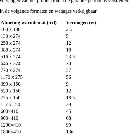
vervangen van het product totdat de garantie periode is verstreken.
In de volgende formaten en wattages verkrijgbaar
Afmeting warmtemat (bxl)
Vermogen (w)
100 x 130
2.5
130 x 274
5
258 x 274
12
388 x 274
18
516 x 274
23.5
646 x 274
30
770 x 274
37
1170 x 275
56
390 x 150
9
520 x 150
12
775 x 150
18.5
117 x 150
29
600×410
45
900×410
68
1200×410
90
1800×410
136