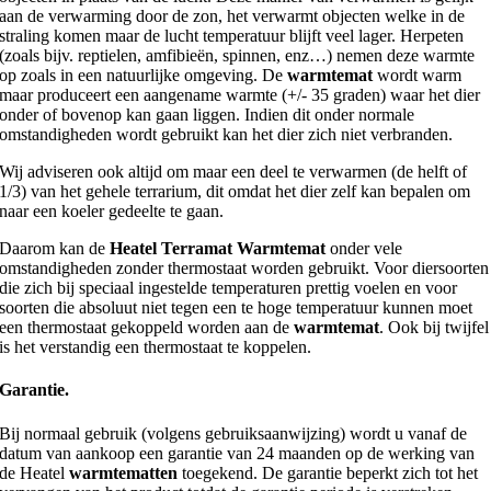
aan de verwarming door de zon, het verwarmt objecten welke in de
straling komen maar de lucht temperatuur blijft veel lager. Herpeten
(zoals bijv. reptielen, amfibieën, spinnen, enz…) nemen deze warmte
op zoals in een natuurlijke omgeving. De
warmtemat
wordt warm
maar produceert een aangename warmte (+/- 35 graden) waar het dier
onder of bovenop kan gaan liggen. Indien dit onder normale
omstandigheden wordt gebruikt kan het dier zich niet verbranden.
Wij adviseren ook altijd om maar een deel te verwarmen (de helft of
1/3) van het gehele terrarium, dit omdat het dier zelf kan bepalen om
naar een koeler gedeelte te gaan.
Daarom kan de
Heatel Terramat Warmtemat
onder vele
omstandigheden zonder thermostaat worden gebruikt. Voor diersoorten
die zich bij speciaal ingestelde temperaturen prettig voelen en voor
soorten die absoluut niet tegen een te hoge temperatuur kunnen moet
een thermostaat gekoppeld worden aan de
warmtemat
. Ook bij twijfel
is het verstandig een thermostaat te koppelen.
Garantie.
Bij normaal gebruik (volgens gebruiksaanwijzing) wordt u vanaf de
datum van aankoop een garantie van 24 maanden op de werking van
de Heatel
warmtematten
toegekend. De garantie beperkt zich tot het