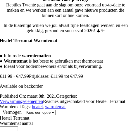
Reptiles Twente gaat aan de slag om onze voorraad up-to-date te
maken en we werken aan een aantal gave nieuwe producten die
binnenkort online komen.
In de tussentijd willen we jou alvast fijne feestdagen wensen en een
gelukkig, gezond en succesvol 2026! 🎄✨
Heatel Terramat Warmtemat
● Infrarode
warmtematten
.
●
Warmtemat
is het beste te gebruiken met thermostaat
● Ideaal voor bodembewoners en/of als bijverwarming.
€
11,99
-
€
47,99
Prijsklasse: €11,99 tot €47,99
Available on backorder
Published On: maart 8th, 2021
Categories:
Verwarmingselementen
Reacties uitgeschakeld
voor Heatel Terramat
Warmtemat
Tags:
heatel
,
warmtemat
Vermogen
Heatel Terramat
Warmtemat aantal