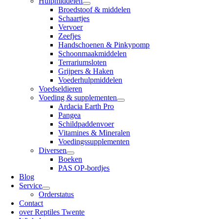
Hulpmiddelen
Broedstoof & middelen
Schaartjes
Vervoer
Zeefjes
Handschoenen & Pinkypomp
Schoonmaakmiddelen
Terrariumsloten
Grijpers & Haken
Voederhulpmiddelen
Voedseldieren
Voeding & supplementen
Ardacia Earth Pro
Pangea
Schildpaddenvoer
Vitamines & Mineralen
Voedingssupplementen
Diversen
Boeken
PAS OP-bordjes
Blog
Service
Orderstatus
Contact
over Reptiles Twente