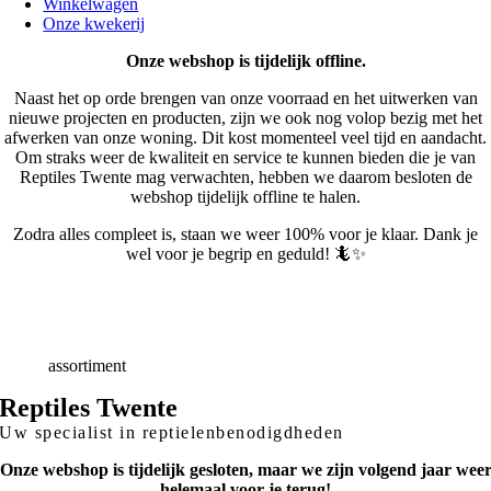
Winkelwagen
Onze kwekerij
Onze webshop is tijdelijk offline.
Naast het op orde brengen van onze voorraad en het uitwerken van
nieuwe projecten en producten, zijn we ook nog volop bezig met het
afwerken van onze woning. Dit kost momenteel veel tijd en aandacht.
Om straks weer de kwaliteit en service te kunnen bieden die je van
Reptiles Twente mag verwachten, hebben we daarom besloten de
webshop tijdelijk offline te halen.
Zodra alles compleet is, staan we weer 100% voor je klaar. Dank je
wel voor je begrip en geduld! 🦎✨
Snelle
Levering
Deskundig
advies
Breed
assortiment
Reptiles Twente
Uw specialist in reptielenbenodigdheden
Onze webshop is tijdelijk gesloten, maar we zijn volgend jaar wee
helemaal voor je terug!