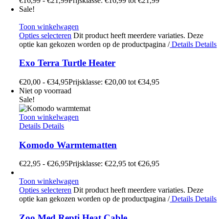
€
16,99
-
€
21,99
Prijsklasse: €16,99 tot €21,99
Sale!
Toon winkelwagen
Opties selecteren
Dit product heeft meerdere variaties. Deze
optie kan gekozen worden op de productpagina
/
Details
Details
Exo Terra Turtle Heater
€
20,00
-
€
34,95
Prijsklasse: €20,00 tot €34,95
Niet op voorraad
Sale!
Toon winkelwagen
Details
Details
Komodo Warmtematten
€
22,95
-
€
26,95
Prijsklasse: €22,95 tot €26,95
Toon winkelwagen
Opties selecteren
Dit product heeft meerdere variaties. Deze
optie kan gekozen worden op de productpagina
/
Details
Details
Zoo Med Repti Heat Cable