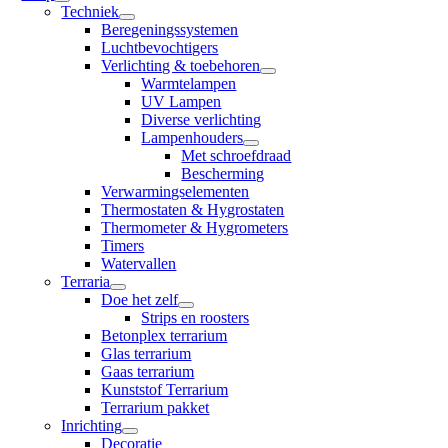
Techniek
Beregeningssystemen
Luchtbevochtigers
Verlichting & toebehoren
Warmtelampen
UV Lampen
Diverse verlichting
Lampenhouders
Met schroefdraad
Bescherming
Verwarmingselementen
Thermostaten & Hygrostaten
Thermometer & Hygrometers
Timers
Watervallen
Terraria
Doe het zelf
Strips en roosters
Betonplex terrarium
Glas terrarium
Gaas terrarium
Kunststof Terrarium
Terrarium pakket
Inrichting
Decoratie