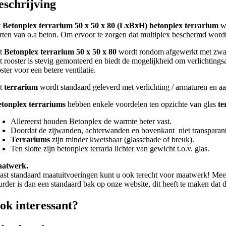
eschrijving
t
Betonplex terrarium 50 x 50 x 80 (LxBxH)
betonplex terrarium
wo
orten van o.a beton. Om ervoor te zorgen dat multiplex beschermd wordt 
t
Betonplex terrarium 50 x 50 x 80
wordt rondom afgewerkt met zwar
t rooster is stevig gemonteerd en biedt de mogelijkheid om verlichtings
ster voor een betere ventilatie.
t
terrarium
wordt standaard geleverd met verlichting / armaturen en aan
tonplex terrariums
hebben enkele voordelen ten opzichte van glas
te
Allereerst houden Betonplex de warmte beter vast.
Doordat de zijwanden, achterwanden en bovenkant niet transparant 
Terrariums
zijn minder kwetsbaar (glasschade of breuk).
Ten slotte zijn betonplex terraria lichter van gewicht t.o.v. glas.
atwerk.
ast standaard maatuitvoeringen kunt u ook terecht voor maatwerk! Meer i
urder is dan een standaard bak op onze website, dit heeft te maken dat 
ok interessant?