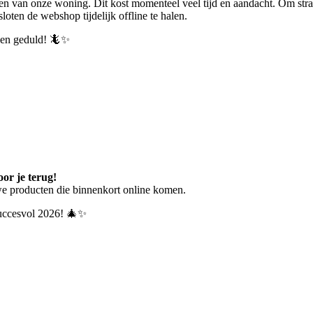
en van onze woning. Dit kost momenteel veel tijd en aandacht.
Om stra
ten de webshop tijdelijk offline te halen.
p en geduld! 🦎✨
or je terug!
we producten die binnenkort online komen.
 succesvol 2026! 🎄✨