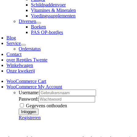
Schildpaddenvoer
Vitamines & Mineralen
Voedingssupplementen
Diversen
Boeken
PAS OP-bordjes
Blog
Service
Orderstatus
Contact
over Reptiles Twente
Winkelwagen
Onze kwekerij
WooCommerce Cart
WooCommerce My Account
Username:
Password:
Gegevens onthouden
Registreren