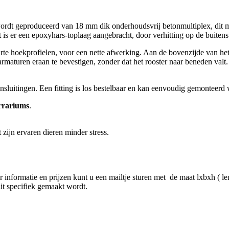
rdt geproduceerd van 18 mm dik onderhoudsvrij betonmultiplex, dit ma
is er een epoxyhars-toplaag aangebracht, door verhitting op de buitenst
te hoekprofielen, voor een nette afwerking. Aan de bovenzijde van he
armaturen eraan te bevestigen, zonder dat het rooster naar beneden valt
sluitingen. Een fitting is los bestelbaar en kan eenvoudig gemonteerd w
rrariums
.
zijn ervaren dieren minder stress.
nformatie en prijzen kunt u een mailtje sturen met de maat lxbxh ( leng
dit specifiek gemaakt wordt.