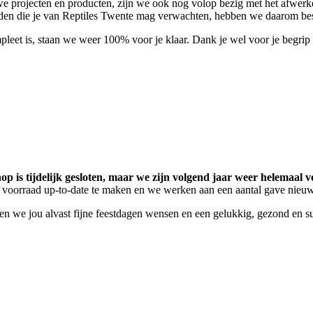
e projecten en producten, zijn we ook nog volop bezig met het afwerk
eden die je van Reptiles Twente mag verwachten, hebben we daarom beslo
pleet is, staan we weer 100% voor je klaar. Dank je wel voor je begri
p is tijdelijk gesloten, maar we zijn volgend jaar weer helemaal vo
 voorraad up-to-date te maken en we werken aan een aantal gave nieu
llen we jou alvast fijne feestdagen wensen en een gelukkig, gezond en