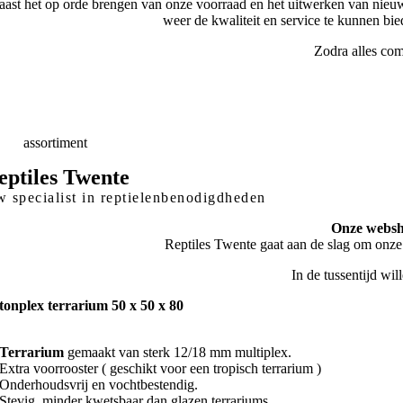
ast het op orde brengen van onze voorraad en het uitwerken van nieuw
weer de kwaliteit en service te kunnen bi
Zodra alles com
elle
Levering
skundig
advies
eed
assortiment
eptiles Twente
 specialist in reptielenbenodigdheden
Onze websho
Reptiles Twente gaat aan de slag om onze
In de tussentijd wi
tonplex terrarium 50 x 50 x 80
Terrarium
gemaakt van sterk 12/18 mm multiplex.
Extra voorrooster ( geschikt voor een tropisch terrarium )
Onderhoudsvrij en vochtbestendig.
Stevig, minder kwetsbaar dan glazen terrariums