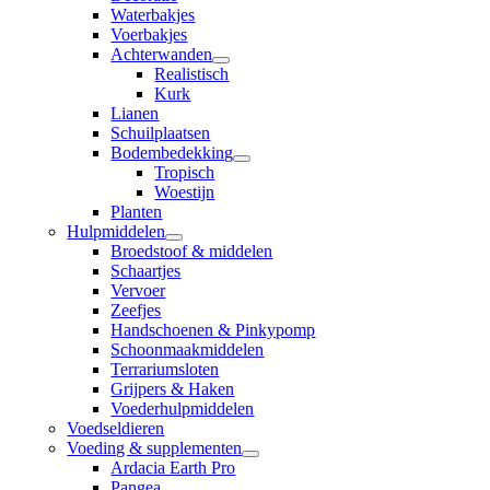
Waterbakjes
Voerbakjes
Achterwanden
Realistisch
Kurk
Lianen
Schuilplaatsen
Bodembedekking
Tropisch
Woestijn
Planten
Hulpmiddelen
Broedstoof & middelen
Schaartjes
Vervoer
Zeefjes
Handschoenen & Pinkypomp
Schoonmaakmiddelen
Terrariumsloten
Grijpers & Haken
Voederhulpmiddelen
Voedseldieren
Voeding & supplementen
Ardacia Earth Pro
Pangea