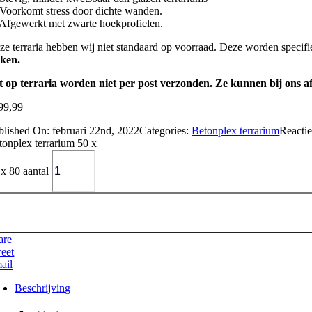
Voorkomt stress door dichte wanden.
Afgewerkt met zwarte hoekprofielen.
ze terraria hebben wij niet standaard op voorraad. Deze worden spec
ken.
t op terraria worden niet per post verzonden. Ze kunnen bij ons a
99,99
blished On: februari 22nd, 2022
Categories:
Betonplex terrarium
Reactie
tonplex terrarium 50 x
 x 80 aantal
are
eet
ail
Beschrijving