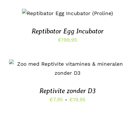
TOEVOEGEN AAN WINKELWAGEN
/
DETAILS
Reptibator Egg Incubator
€
199,95
DIT
OPTIES SELECTEREN
/
PRODUCT
DETAILS
HEEFT
MEERDERE
Reptivite zonder D3
VARIATIES.
DEZE
Prijsklasse:
€
7,95
-
€
19,95
OPTIE
€7,95
KAN
GEKOZEN
tot
WORDEN
€19,95
OP
DE