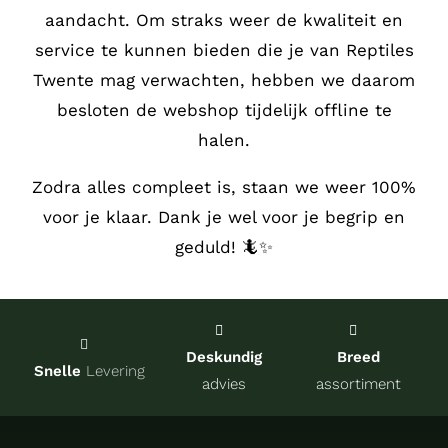
aandacht.
Om straks weer de kwaliteit en
Service
service te kunnen bieden die je van Reptiles
Twente mag verwachten, hebben we daarom
Contact
besloten de webshop tijdelijk offline te
halen.
over Re
Zodra alles compleet is, staan we weer 100%
voor je klaar. Dank je wel voor je begrip en
Winkel
geduld! 🦎✨
Onze kw
Deskundig
Breed
Snelle
Levering
advies
assortiment