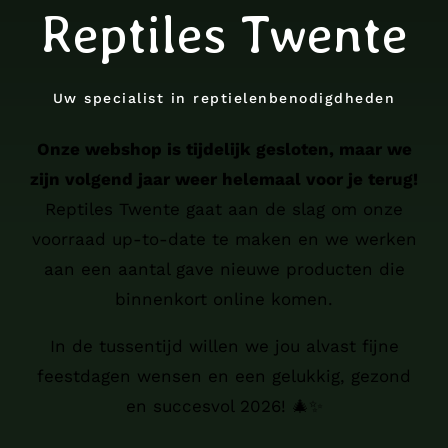
Reptiles Twente
Uw specialist in reptielenbenodigdheden
Onze webshop is tijdelijk gesloten, maar we
zijn volgend jaar weer helemaal voor je terug!
Reptiles Twente gaat aan de slag om onze
voorraad up-to-date te maken en we werken
aan een aantal gave nieuwe producten die
binnenkort online komen.
In de tussentijd willen we jou alvast fijne
feestdagen wensen en een gelukkig, gezond
en succesvol 2026! 🎄✨