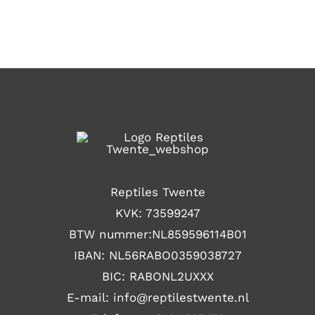
PRODUCTPAGINA
Reptiles Twente
KVK: 73599247
BTW nummer:NL859596114B01
IBAN: NL56RABO0359038727
BIC: RABONL2UXXX
E-mail: i
nfo@reptilestwente.nl