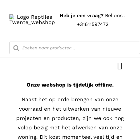
Ga
naar
Heb je een vraag?
Bel ons :
inhoud
+31611597472
Producten
zoeken
Toggl
Navig
Onze webshop is tijdelijk offline.
Home
Naast het op orde brengen van onze
Shop
voorraad en het uitwerken van nieuwe
projecten en producten, zijn we ook nog
Blog
volop bezig met het afwerken van onze
woning. Dit kost momenteel veel tijd en