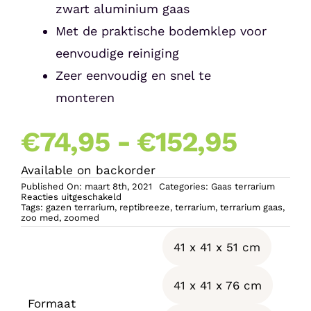
zwart aluminium gaas
Met de praktische bodemklep voor
eenvoudige reiniging
Zeer eenvoudig en snel te
monteren
Prijsk
€
74,95
-
€
152,95
Available on backorder
€74,9
Published On: maart 8th, 2021
Categories:
Gaas terrarium
voor
Reacties uitgeschakeld
Zoo
Tags:
gazen terrarium
,
reptibreeze
,
terrarium
,
terrarium gaas
,
tot
Med
zoo med
,
zoomed
ReptiBreeze
41 x 41 x 51 cm
€152,
41 x 41 x 76 cm
Formaat