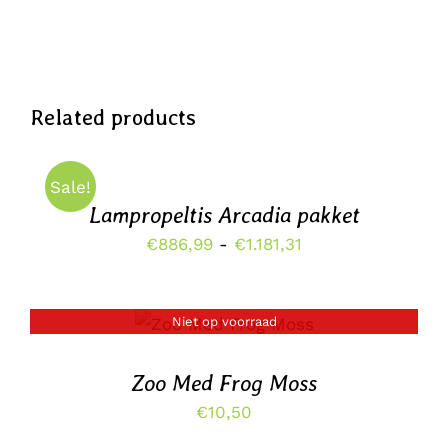
Related products
OPTIES
SELECTEREN
DIT
/
Sale!
PRODUCT
DETAILS
HEEFT
Lampropeltis Arcadia pakket
MEERDERE
Prijsklasse:
€
886,99
-
€
1.181,31
VARIATIES.
DEZE
€886,99
OPTIE
tot
KAN
Niet op voorraad
GEKOZEN
DETAILS
€1.181,31
WORDEN
OP
Zoo Med Frog Moss
DE
PRODUCTPAGINA
€
10,50