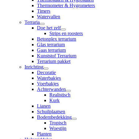
Thermometer & Hygrometers
Timers
Watervallen
Terraria
Doe het zelf
Strips en roosters
Betonplex terrarium
Glas terrarium
Gaas terrarium
Kunststof Terrarium
Terrarium pakket
Inrichting
Decoratie
Waterbakjes
Voerbakjes
Achterwanden
Realistisch
Kurk
Lianen
Schuilplaatsen
Bodembedekking
Tropisch
Woestijn
Planten