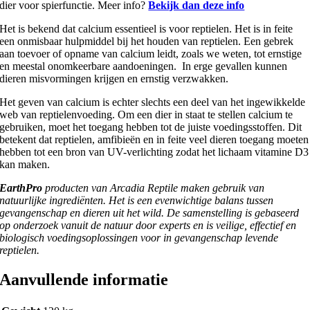
dier voor spierfunctie. Meer info?
Bekijk dan deze info
Het is bekend dat calcium essentieel is voor reptielen. Het is in feite
een onmisbaar hulpmiddel bij het houden van reptielen. Een gebrek
aan toevoer of opname van calcium leidt, zoals we weten, tot ernstige
en meestal onomkeerbare aandoeningen. In erge gevallen kunnen
dieren misvormingen krijgen en ernstig verzwakken.
Het geven van calcium is echter slechts een deel van het ingewikkelde
web van reptielenvoeding. Om een dier in staat te stellen calcium te
gebruiken, moet het toegang hebben tot de juiste voedingsstoffen. Dit
betekent dat reptielen, amfibieën en in feite veel dieren toegang moeten
hebben tot een bron van UV-verlichting zodat het lichaam vitamine D3
kan maken.
EarthPro
producten van Arcadia Reptile maken gebruik van
natuurlijke ingrediënten. Het is een evenwichtige balans tussen
gevangenschap en dieren uit het wild. De samenstelling is gebaseerd
op onderzoek vanuit de natuur door experts en is veilige, effectief en
biologisch voedingsoplossingen voor in gevangenschap levende
reptielen.
Aanvullende informatie