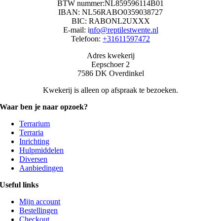
BTW nummer:NL859596114B01
IBAN: NL56RABO0359038727
BIC: RABONL2UXXX
E-mail: i
nfo@reptilestwente.nl
Telefoon:
+31611597472
Adres kwekerij
Eepschoer 2
7586 DK Overdinkel
Kwekerij is alleen op afspraak te bezoeken.
Waar ben je naar opzoek?
Terrarium
Terraria
Inrichting
Hulpmiddelen
Diversen
Aanbiedingen
Useful links
Mijn account
Bestellingen
Checkout