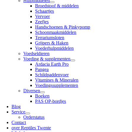
Hulpmiddelen
Broedstoof & middelen
Schaartjes
Vervoer
Zeefjes
Handschoenen & Pinkypomp
Schoonmaakmiddelen
Terrariumsloten
Grijpers & Haken
Voederhulpmiddelen
Voedseldieren
Voeding & supplementen
Ardacia Earth Pro
Pangea
Schildpaddenvoer
Vitamines & Mineralen
Voedingssupplementen
Diversen
Boeken
PAS OP-bordjes
Blog
Service
Orderstatus
Contact
over Reptiles Twente