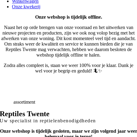
Winkelwagen
Onze kwekerij
Onze webshop is tijdelijk offline.
Naast het op orde brengen van onze voorraad en het uitwerken van
nieuwe projecten en producten, zijn we ook nog volop bezig met het
afwerken van onze woning. Dit kost momenteel veel tijd en aandacht.
Om straks weer de kwaliteit en service te kunnen bieden die je van
Reptiles Twente mag verwachten, hebben we daarom besloten de
webshop tijdelijk offline te halen.
Zodra alles compleet is, staan we weer 100% voor je klaar. Dank je
wel voor je begrip en geduld! 🦎✨
Snelle
Levering
Deskundig
advies
Breed
assortiment
Reptiles Twente
Uw specialist in reptielenbenodigdheden
Onze webshop is tijdelijk gesloten, maar we zijn volgend jaar wee
helemaal voor je terug!