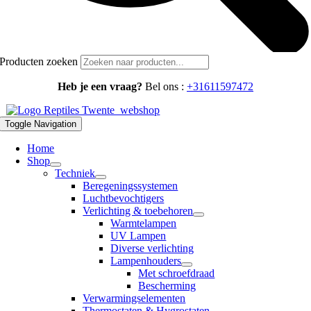
Producten zoeken
Heb je een vraag?
Bel ons :
+31611597472
Toggle Navigation
Home
Shop
Techniek
Beregeningssystemen
Luchtbevochtigers
Verlichting & toebehoren
Warmtelampen
UV Lampen
Diverse verlichting
Lampenhouders
Met schroefdraad
Bescherming
Verwarmingselementen
Thermostaten & Hygrostaten