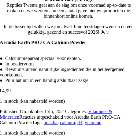
Reptiles Twente gaat aan de slag om onze voorraad up-to-date te
maken en we werken aan een aantal gave nieuwe producten die
binnenkort online komen.
In de tussentijd willen we jou alvast fijne feestdagen wensen en een
gelukkig, gezond en succesvol 2026! 🎄✨
Arcadia Earth PRO-CA Calcium Powder
● Calciumpreparaat speciaal voor exoten.
● In poedervorm
● Bevat uitsluitend natuurlijke ingrediënten die in het leefgebied
voorkomen.
● Puur natuur, in een handig afsluitbaar zakje.
€
4,99
1 in stock (kan nabesteld worden)
Published On: oktober 15th, 2021
Categories:
Vitamines &
Mineralen
Reacties uitgeschakeld
voor Arcadia Earth PRO-CA
Calcium Powder
Tags:
arcadia
,
calcium
,
d3
,
vitamine
1 in stock (kan nabesteld worden)