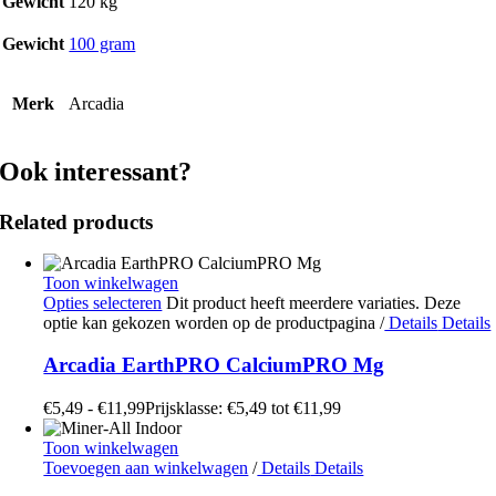
Gewicht
120 kg
Gewicht
100 gram
Merk
Arcadia
Ook interessant?
Related products
Toon winkelwagen
Opties selecteren
Dit product heeft meerdere variaties. Deze
optie kan gekozen worden op de productpagina
/
Details
Details
Arcadia EarthPRO CalciumPRO Mg
€
5,49
-
€
11,99
Prijsklasse: €5,49 tot €11,99
Toon winkelwagen
Toevoegen aan winkelwagen
/
Details
Details