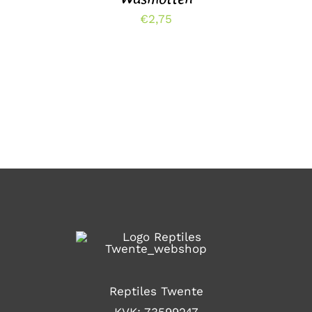
€
2,75
Reptiles Twente
KVK: 73599247