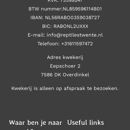
BTW nummer:NL859596114B01
IBAN: NL56RABO0359038727
BIC: RABONL2UXXX
E-mail: i
nfo@reptilestwente.nl
Telefoon:
+31611597472
Adres kwekerij
Eepschoer 2
7586 DK Overdinkel
Kwekerij is alleen op afspraak te bezoeken.
Waar ben je naar
Useful links