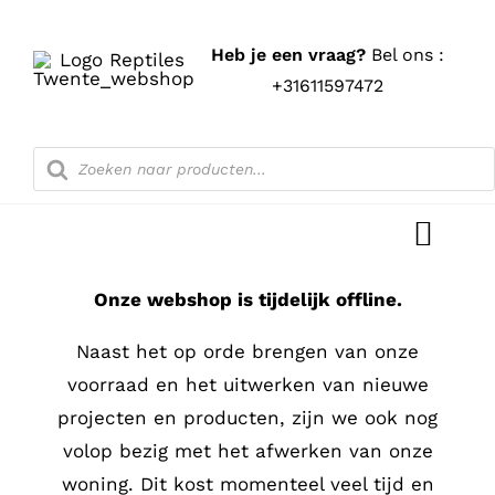
Ga
naar
Heb je een vraag?
Bel ons :
inhoud
+31611597472
Producten
zoeken
Toggl
Navig
Onze webshop is tijdelijk offline.
Home
Naast het op orde brengen van onze
Shop
voorraad en het uitwerken van nieuwe
projecten en producten, zijn we ook nog
Blog
volop bezig met het afwerken van onze
woning. Dit kost momenteel veel tijd en