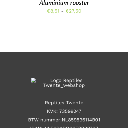
Aluminium rooster
MEERDERE
VARIATIES.
Prijsklasse:
€
8,51
-
€
27,50
DEZE
€8,51
OPTIE
KAN
tot
GEKOZEN
€27,50
WORDEN
OP
DE
PRODUCTPAGINA
Reptiles Twente
KVK: 73599247
BTW nummer:NL859596114B01