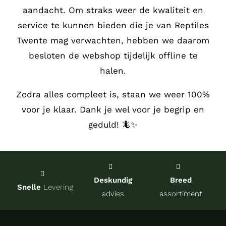
aandacht.
Om straks weer de kwaliteit en
Service
service te kunnen bieden die je van Reptiles
Twente mag verwachten, hebben we daarom
Contact
besloten de webshop tijdelijk offline te
halen.
over Re
Zodra alles compleet is, staan we weer 100%
voor je klaar. Dank je wel voor je begrip en
Winkel
geduld! 🦎✨
Onze kw
Deskundig
Breed
Snelle
Levering
advies
assortiment