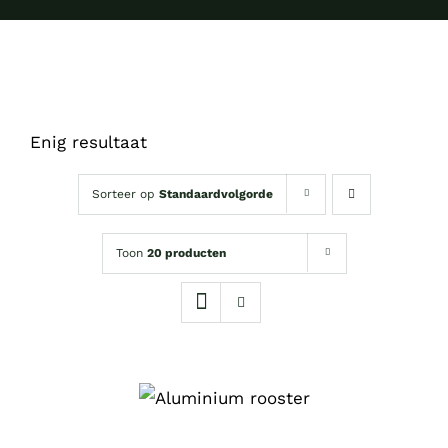
Enig resultaat
Sorteer op
Standaardvolgorde
Toon
20 producten
OPTIES
DIT
SELECTEREN
/
PRODUCT
DETAILS
HEEFT