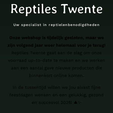
Reptiles Twente
Uw specialist in reptielenbenodigdheden
Onze webshop is tijdelijk gesloten, maar we
zijn volgend jaar weer helemaal voor je terug!
Reptiles Twente gaat aan de slag om onze
voorraad up-to-date te maken en we werken
aan een aantal gave nieuwe producten die
binnenkort online komen.
In de tussentijd willen we jou alvast fijne
feestdagen wensen en een gelukkig, gezond
en succesvol 2026! 🎄✨