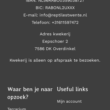
IBAN: NL56RABO0359038727
BIC: RABONL2UXXX
E-mail: i
nfo@reptilestwente.nl
Telefoon:
+31611597472
Adres kwekerij
Eepschoer 2
7586 DK Overdinkel
Kwekerij is alleen op afspraak te bezoeken.
Waar ben je naar
Useful links
opzoek?
Mijn account
Terrarium