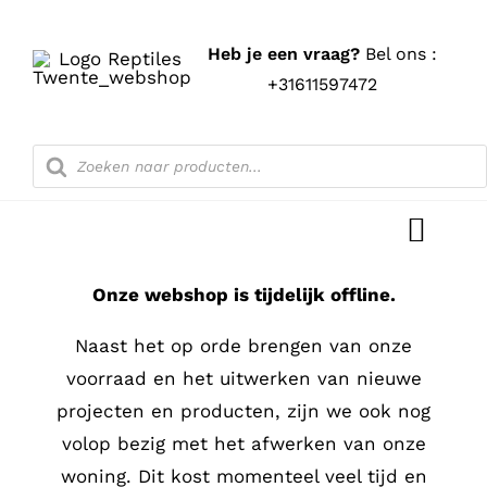
Ga
naar
Heb je een vraag?
Bel ons :
inhoud
+31611597472
Producten
zoeken
Toggl
Navig
Onze webshop is tijdelijk offline.
Home
Naast het op orde brengen van onze
Shop
voorraad en het uitwerken van nieuwe
projecten en producten, zijn we ook nog
Blog
volop bezig met het afwerken van onze
woning. Dit kost momenteel veel tijd en