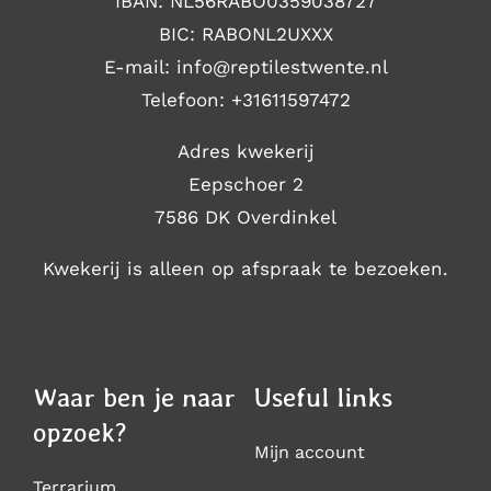
IBAN: NL56RABO0359038727
BIC: RABONL2UXXX
E-mail: i
nfo@reptilestwente.nl
Telefoon:
+31611597472
Adres kwekerij
Eepschoer 2
7586 DK Overdinkel
Kwekerij is alleen op afspraak te bezoeken.
Waar ben je naar
Useful links
opzoek?
Mijn account
Terrarium