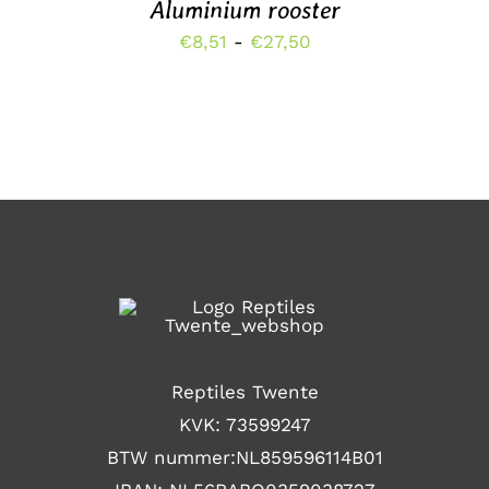
Aluminium rooster
MEERDERE
VARIATIES.
Prijsklasse:
€
8,51
-
€
27,50
DEZE
€8,51
OPTIE
KAN
tot
GEKOZEN
€27,50
WORDEN
OP
DE
PRODUCTPAGINA
Reptiles Twente
KVK: 73599247
BTW nummer:NL859596114B01