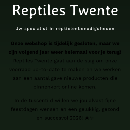
Reptiles Twente
Uw specialist in reptielenbenodigdheden
Onze webshop is tijdelijk gesloten, maar we
zijn volgend jaar weer helemaal voor je terug!
Reptiles Twente gaat aan de slag om onze
voorraad up-to-date te maken en we werken
aan een aantal gave nieuwe producten die
binnenkort online komen.
In de tussentijd willen we jou alvast fijne
feestdagen wensen en een gelukkig, gezond
en succesvol 2026! 🎄✨