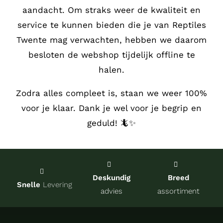
aandacht.
Om straks weer de kwaliteit en
Service
service te kunnen bieden die je van Reptiles
Twente mag verwachten, hebben we daarom
Contact
besloten de webshop tijdelijk offline te
halen.
over Re
Zodra alles compleet is, staan we weer 100%
voor je klaar. Dank je wel voor je begrip en
Winkel
geduld! 🦎✨
Onze kw
Deskundig
Breed
Snelle
Levering
advies
assortiment