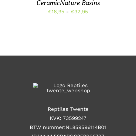
MEERDERE
CeramicNature Basins
VARIATIES.
Prijsklasse:
€
18,95
-
€
32,95
DEZE
OPTIE
€18,95
KAN
tot
GEKOZEN
WORDEN
€32,95
OP
DE
PRODUCTPAGINA
Reptiles Twente
KVK: 73599247
BTW nummer:NL859596114B01