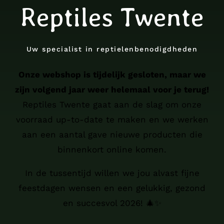
Reptiles Twente
Uw specialist in reptielenbenodigdheden
Onze webshop is tijdelijk gesloten, maar we
zijn volgend jaar weer helemaal voor je terug!
Reptiles Twente gaat aan de slag om onze
voorraad up-to-date te maken en we werken
aan een aantal gave nieuwe producten die
binnenkort online komen.
In de tussentijd willen we jou alvast fijne
feestdagen wensen en een gelukkig, gezond
en succesvol 2026! 🎄✨