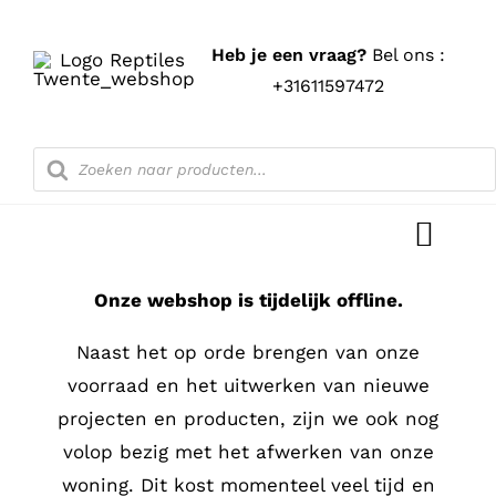
Ga
naar
Heb je een vraag?
Bel ons :
inhoud
+31611597472
Producten
zoeken
Toggl
Navig
Onze webshop is tijdelijk offline.
Home
Naast het op orde brengen van onze
Shop
voorraad en het uitwerken van nieuwe
projecten en producten, zijn we ook nog
Blog
volop bezig met het afwerken van onze
woning. Dit kost momenteel veel tijd en