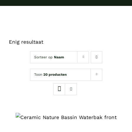
Enig resultaat
Sorteer op
Naam
Toon
20 producten
DIT
OPTIES SELECTEREN
/
PRODUCT
DETAILS
HEEFT