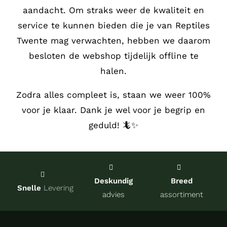
aandacht.
Om straks weer de kwaliteit en
Service
service te kunnen bieden die je van Reptiles
Twente mag verwachten, hebben we daarom
Contact
besloten de webshop tijdelijk offline te
halen.
over Re
Zodra alles compleet is, staan we weer 100%
voor je klaar. Dank je wel voor je begrip en
Winkel
geduld! 🦎✨
Onze kw
Deskundig
Breed
Snelle
Levering
advies
assortiment