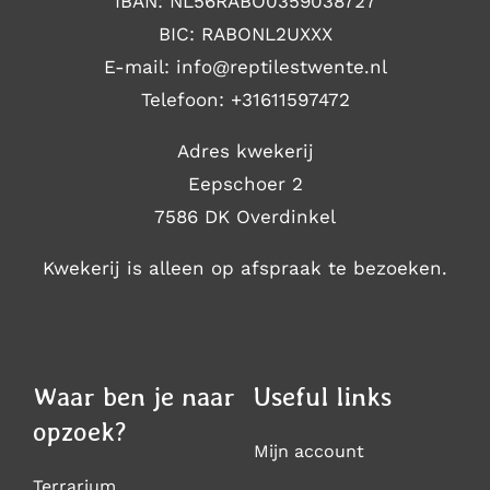
IBAN: NL56RABO0359038727
BIC: RABONL2UXXX
E-mail: i
nfo@reptilestwente.nl
Telefoon:
+31611597472
Adres kwekerij
Eepschoer 2
7586 DK Overdinkel
Kwekerij is alleen op afspraak te bezoeken.
Waar ben je naar
Useful links
opzoek?
Mijn account
Terrarium