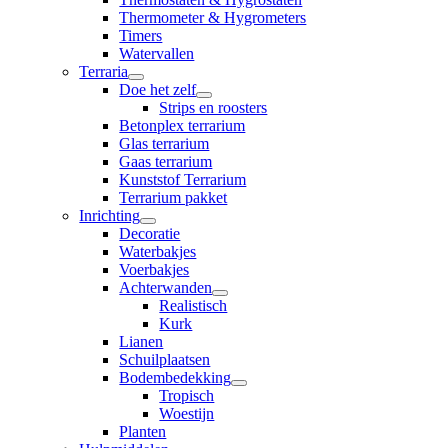
Thermometer & Hygrometers
Timers
Watervallen
Terraria
Doe het zelf
Strips en roosters
Betonplex terrarium
Glas terrarium
Gaas terrarium
Kunststof Terrarium
Terrarium pakket
Inrichting
Decoratie
Waterbakjes
Voerbakjes
Achterwanden
Realistisch
Kurk
Lianen
Schuilplaatsen
Bodembedekking
Tropisch
Woestijn
Planten