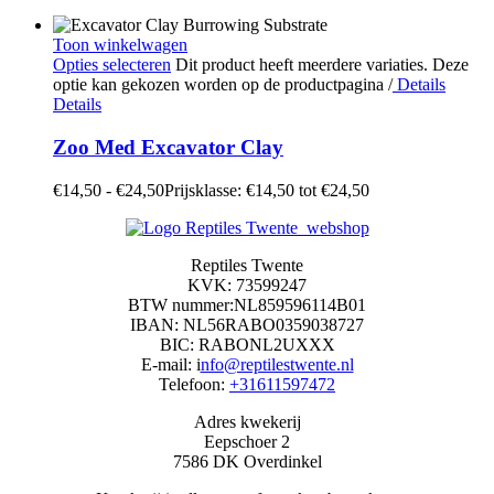
Toon winkelwagen
Opties selecteren
Dit product heeft meerdere variaties. Deze
optie kan gekozen worden op de productpagina
/
Details
Details
Zoo Med Excavator Clay
€
14,50
-
€
24,50
Prijsklasse: €14,50 tot €24,50
Reptiles Twente
KVK: 73599247
BTW nummer:NL859596114B01
IBAN: NL56RABO0359038727
BIC: RABONL2UXXX
E-mail: i
nfo@reptilestwente.nl
Telefoon:
+31611597472
Adres kwekerij
Eepschoer 2
7586 DK Overdinkel