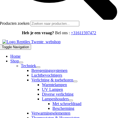
Producten zoeken
Heb je een vraag?
Bel ons :
+31611597472
Toggle Navigation
Home
Shop
Techniek
Beregeningssystemen
Luchtbevochtigers
Verlichting & toebehoren
Warmtelampen
UV Lampen
Diverse verlichting
Lampenhouders
Met schroefdraad
Bescherming
Verwarmingselementen
Thermostaten & Hygrostaten