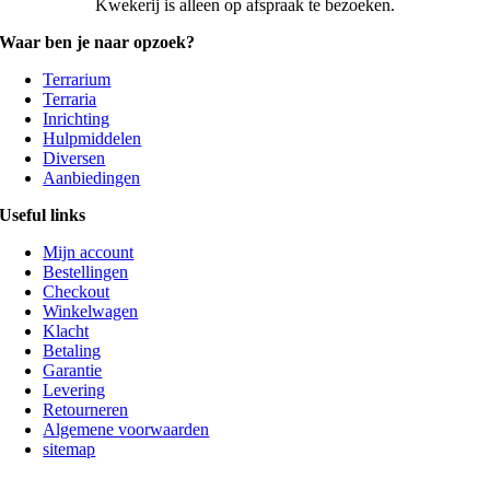
Kwekerij is alleen op afspraak te bezoeken.
Waar ben je naar opzoek?
Terrarium
Terraria
Inrichting
Hulpmiddelen
Diversen
Aanbiedingen
Useful links
Mijn account
Bestellingen
Checkout
Winkelwagen
Klacht
Betaling
Garantie
Levering
Retourneren
Algemene voorwaarden
sitemap