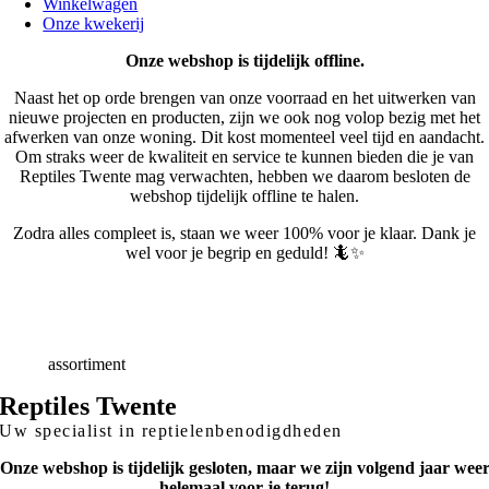
Winkelwagen
Onze kwekerij
Onze webshop is tijdelijk offline.
Naast het op orde brengen van onze voorraad en het uitwerken van
nieuwe projecten en producten, zijn we ook nog volop bezig met het
afwerken van onze woning. Dit kost momenteel veel tijd en aandacht.
Om straks weer de kwaliteit en service te kunnen bieden die je van
Reptiles Twente mag verwachten, hebben we daarom besloten de
webshop tijdelijk offline te halen.
Zodra alles compleet is, staan we weer 100% voor je klaar. Dank je
wel voor je begrip en geduld! 🦎✨
Snelle
Levering
Deskundig
advies
Breed
assortiment
Reptiles Twente
Uw specialist in reptielenbenodigdheden
Onze webshop is tijdelijk gesloten, maar we zijn volgend jaar wee
helemaal voor je terug!