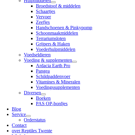
Hulpmiddelen
Broedstoof & middelen
Schaartjes
Vervoer
Zeefjes
Handschoenen & Pinkypomp
Schoonmaakmiddelen
Terrariumsloten
Grijpers & Haken
Voederhulpmiddelen
Voedseldieren
Voeding & supplementen
Ardacia Earth Pro
Pangea
Schildpaddenvoer
Vitamines & Mineralen
Voedingssupplementen
Diversen
Boeken
PAS OP-bordjes
Blog
Service
Orderstatus
Contact
over Reptiles Twente