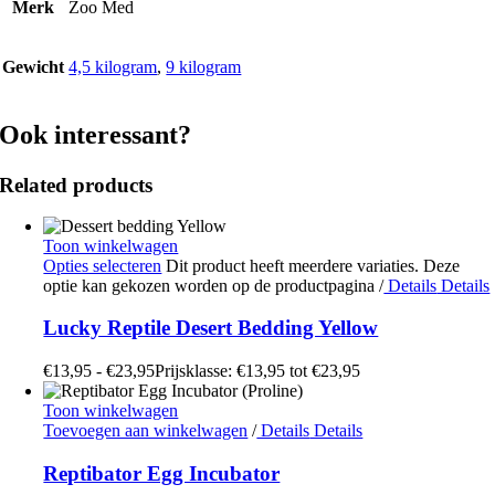
Merk
Zoo Med
Gewicht
4,5 kilogram
,
9 kilogram
Ook interessant?
Related products
Toon winkelwagen
Opties selecteren
Dit product heeft meerdere variaties. Deze
optie kan gekozen worden op de productpagina
/
Details
Details
Lucky Reptile Desert Bedding Yellow
€
13,95
-
€
23,95
Prijsklasse: €13,95 tot €23,95
Toon winkelwagen
Toevoegen aan winkelwagen
/
Details
Details
Reptibator Egg Incubator