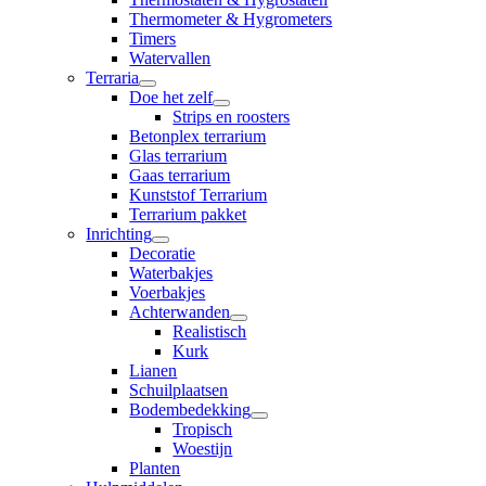
Thermometer & Hygrometers
Timers
Watervallen
Terraria
Doe het zelf
Strips en roosters
Betonplex terrarium
Glas terrarium
Gaas terrarium
Kunststof Terrarium
Terrarium pakket
Inrichting
Decoratie
Waterbakjes
Voerbakjes
Achterwanden
Realistisch
Kurk
Lianen
Schuilplaatsen
Bodembedekking
Tropisch
Woestijn
Planten