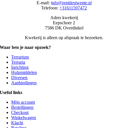
E-mail: i
nfo@reptilestwente.nl
Telefoon:
+31611597472
Adres kwekerij
Eepschoer 2
7586 DK Overdinkel
Kwekerij is alleen op afspraak te bezoeken.
Waar ben je naar opzoek?
Terrarium
Terraria
Inrichting
Hulpmiddelen
Diversen
Aanbiedingen
Useful links
Mijn account
Bestellingen
Checkout
Winkelwagen
Klacht
Betaling