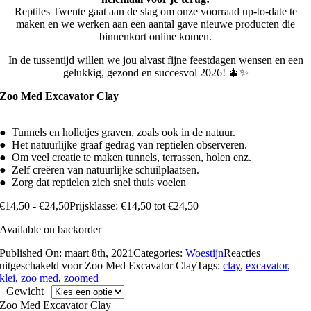
Reptiles Twente gaat aan de slag om onze voorraad up-to-date te
maken en we werken aan een aantal gave nieuwe producten die
binnenkort online komen.
In de tussentijd willen we jou alvast fijne feestdagen wensen en een
gelukkig, gezond en succesvol 2026! 🎄✨
Zoo Med Excavator Clay
● Tunnels en holletjes graven, zoals ook in de natuur.
● Het natuurlijke graaf gedrag van reptielen observeren.
● Om veel creatie te maken tunnels, terrassen, holen enz.
● Zelf creëren van natuurlijke schuilplaatsen.
● Zorg dat reptielen zich snel thuis voelen
€
14,50
-
€
24,50
Prijsklasse: €14,50 tot €24,50
Available on backorder
Published On: maart 8th, 2021
Categories:
Woestijn
Reacties
uitgeschakeld
voor Zoo Med Excavator Clay
Tags:
clay
,
excavator
,
klei
,
zoo med
,
zoomed
Gewicht
Zoo Med Excavator Clay