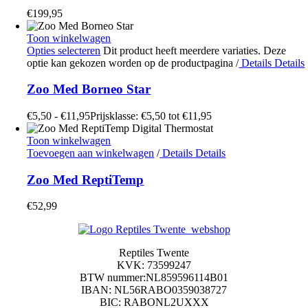
€
199,95
Toon winkelwagen
Opties selecteren
Dit product heeft meerdere variaties. Deze
optie kan gekozen worden op de productpagina
/
Details
Details
Zoo Med Borneo Star
€
5,50
-
€
11,95
Prijsklasse: €5,50 tot €11,95
Toon winkelwagen
Toevoegen aan winkelwagen
/
Details
Details
Zoo Med ReptiTemp
€
52,99
Reptiles Twente
KVK: 73599247
BTW nummer:NL859596114B01
IBAN: NL56RABO0359038727
BIC: RABONL2UXXX