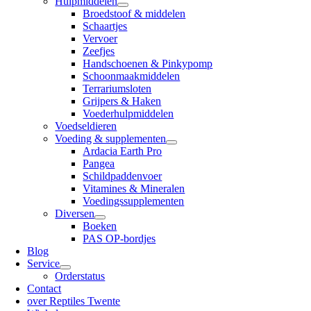
Hulpmiddelen
Broedstoof & middelen
Schaartjes
Vervoer
Zeefjes
Handschoenen & Pinkypomp
Schoonmaakmiddelen
Terrariumsloten
Grijpers & Haken
Voederhulpmiddelen
Voedseldieren
Voeding & supplementen
Ardacia Earth Pro
Pangea
Schildpaddenvoer
Vitamines & Mineralen
Voedingssupplementen
Diversen
Boeken
PAS OP-bordjes
Blog
Service
Orderstatus
Contact
over Reptiles Twente