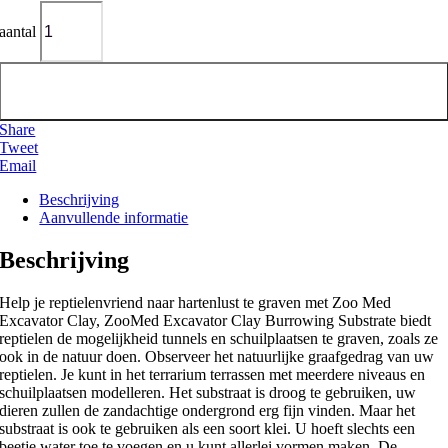
aantal
Toevoegen aan winkelwagen
Share
Tweet
Email
Beschrijving
Aanvullende informatie
Beschrijving
Help je reptielenvriend naar hartenlust te graven met Zoo Med
Excavator Clay, ZooMed Excavator Clay Burrowing Substrate biedt
reptielen de mogelijkheid tunnels en schuilplaatsen te graven, zoals ze
ook in de natuur doen. Observeer het natuurlijke graafgedrag van uw
reptielen. Je kunt in het terrarium terrassen met meerdere niveaus en
schuilplaatsen modelleren. Het substraat is droog te gebruiken, uw
dieren zullen de zandachtige ondergrond erg fijn vinden. Maar het
substraat is ook te gebruiken als een soort klei. U hoeft slechts een
beetje water toe te voegen en u kunt allerlei vormen maken. De