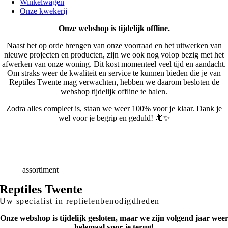
Winkelwagen
Onze kwekerij
Onze webshop is tijdelijk offline.
Naast het op orde brengen van onze voorraad en het uitwerken van
nieuwe projecten en producten, zijn we ook nog volop bezig met het
afwerken van onze woning. Dit kost momenteel veel tijd en aandacht.
Om straks weer de kwaliteit en service te kunnen bieden die je van
Reptiles Twente mag verwachten, hebben we daarom besloten de
webshop tijdelijk offline te halen.
Zodra alles compleet is, staan we weer 100% voor je klaar. Dank je
wel voor je begrip en geduld! 🦎✨
Snelle
Levering
Deskundig
advies
Breed
assortiment
Reptiles Twente
Uw specialist in reptielenbenodigdheden
Onze webshop is tijdelijk gesloten, maar we zijn volgend jaar wee
helemaal voor je terug!