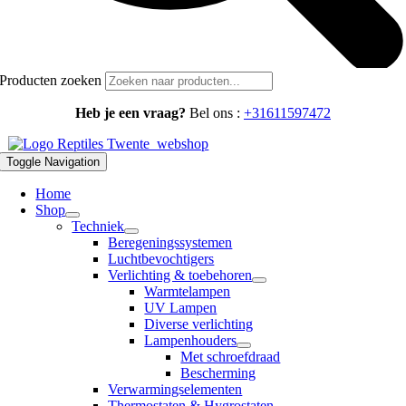
Producten zoeken
Heb je een vraag?
Bel ons :
+31611597472
Toggle Navigation
Home
Shop
Techniek
Beregeningssystemen
Luchtbevochtigers
Verlichting & toebehoren
Warmtelampen
UV Lampen
Diverse verlichting
Lampenhouders
Met schroefdraad
Bescherming
Verwarmingselementen
Thermostaten & Hygrostaten