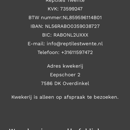
Reptiles Twente
KVK: 73599247
BTW nummer:NL859596114B01
IBAN: NL56RABO0359038727
BIC: RABONL2UXXX
E-mail: i
nfo@reptilestwente.nl
Telefoon:
+31611597472
Adres kwekerij
Eepschoer 2
7586 DK Overdinkel
Kwekerij is alleen op afspraak te bezoeken.