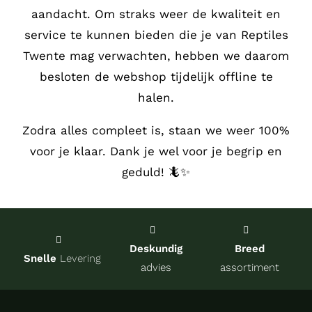
aandacht.
Om straks weer de kwaliteit en
Service
service te kunnen bieden die je van Reptiles
Twente mag verwachten, hebben we daarom
Contact
besloten de webshop tijdelijk offline te
halen.
over Re
Zodra alles compleet is, staan we weer 100%
voor je klaar. Dank je wel voor je begrip en
Winkel
geduld! 🦎✨
Onze kw
Deskundig
Breed
Snelle
Levering
advies
assortiment