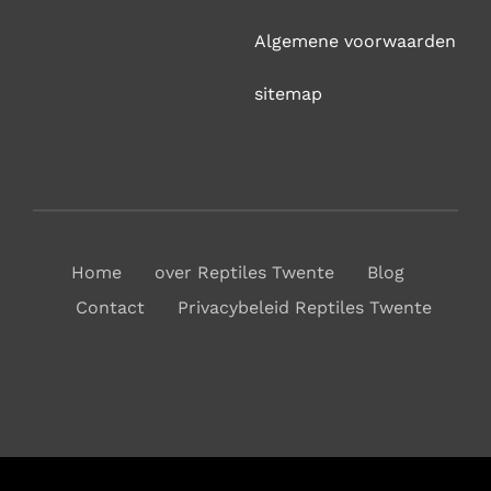
Algemene voorwaarden
sitemap
Home
over Reptiles Twente
Blog
Contact
Privacybeleid Reptiles Twente