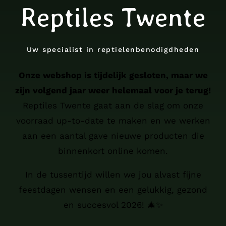
Reptiles Twente
Uw specialist in reptielenbenodigdheden
Onze webshop is tijdelijk gesloten, maar we
zijn volgend jaar weer helemaal voor je terug!
Reptiles Twente gaat aan de slag om onze
voorraad up-to-date te maken en we werken
aan een aantal gave nieuwe producten die
binnenkort online komen.
In de tussentijd willen we jou alvast fijne
feestdagen wensen en een gelukkig, gezond
en succesvol 2026! 🎄✨