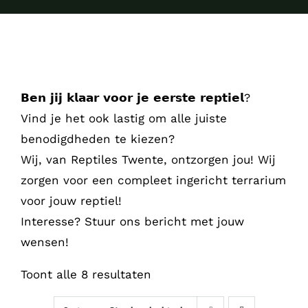
𝗕𝗲𝗻 𝗷𝗶𝗷 𝗸𝗹𝗮𝗮𝗿 𝘃𝗼𝗼𝗿 𝗷𝗲 𝗲𝗲𝗿𝘀𝘁𝗲 𝗿𝗲𝗽𝘁𝗶𝗲𝗹?
Vind je het ook lastig om alle juiste
benodigdheden te kiezen?
Wij, van Reptiles Twente, ontzorgen jou! Wij
zorgen voor een compleet ingericht terrarium
voor jouw reptiel!
Interesse? Stuur ons bericht met jouw
wensen!
Toont alle 8 resultaten