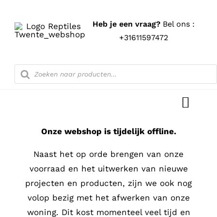
Ga
naar
Heb je een vraag?
Bel ons :
inhoud
+31611597472
Producten
zoeken
Toggl
Navig
Onze webshop is tijdelijk offline.
Home
Naast het op orde brengen van onze
Shop
voorraad en het uitwerken van nieuwe
projecten en producten, zijn we ook nog
Blog
volop bezig met het afwerken van onze
woning. Dit kost momenteel veel tijd en