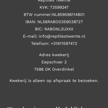
Reptiles Twente
KVK: 73599247
BTW nummer:NL859596114B01
IBAN: NL56RABO0359038727
BIC: RABONL2UXXX
E-mail: i
nfo@reptilestwente.nl
Telefoon:
+31611597472
Adres kwekerij
Eepschoer 2
7586 DK Overdinkel
Kwekerij is alleen op afspraak te bezoeken.