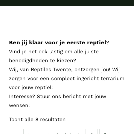
𝗕𝗲𝗻 𝗷𝗶𝗷 𝗸𝗹𝗮𝗮𝗿 𝘃𝗼𝗼𝗿 𝗷𝗲 𝗲𝗲𝗿𝘀𝘁𝗲 𝗿𝗲𝗽𝘁𝗶𝗲𝗹?
Vind je het ook lastig om alle juiste
benodigdheden te kiezen?
Wij, van Reptiles Twente, ontzorgen jou! Wij
zorgen voor een compleet ingericht terrarium
voor jouw reptiel!
Interesse? Stuur ons bericht met jouw
wensen!
Toont alle 8 resultaten