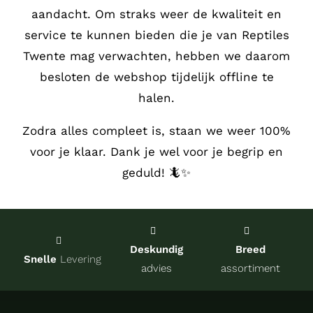
aandacht.
Om straks weer de kwaliteit en
Service
service te kunnen bieden die je van Reptiles
Twente mag verwachten, hebben we daarom
Contact
besloten de webshop tijdelijk offline te
halen.
over Re
Zodra alles compleet is, staan we weer 100%
voor je klaar. Dank je wel voor je begrip en
Winkel
geduld! 🦎✨
Onze kw
Deskundig
Breed
Snelle
Levering
advies
assortiment