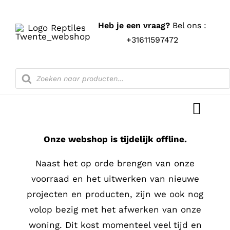
Ga
naar
Heb je een vraag?
Bel ons :
inhoud
+31611597472
Producten
zoeken
Toggl
Navig
Onze webshop is tijdelijk offline.
Home
Naast het op orde brengen van onze
Shop
voorraad en het uitwerken van nieuwe
projecten en producten, zijn we ook nog
Blog
volop bezig met het afwerken van onze
woning. Dit kost momenteel veel tijd en