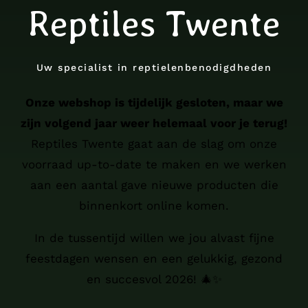
Reptiles Twente
Uw specialist in reptielenbenodigdheden
Onze webshop is tijdelijk gesloten, maar we
zijn volgend jaar weer helemaal voor je terug!
Reptiles Twente gaat aan de slag om onze
voorraad up-to-date te maken en we werken
aan een aantal gave nieuwe producten die
binnenkort online komen.
In de tussentijd willen we jou alvast fijne
feestdagen wensen en een gelukkig, gezond
en succesvol 2026! 🎄✨