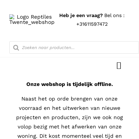
Ga
naar
Heb je een vraag?
Bel ons :
inhoud
+31611597472
Producten
zoeken
Toggl
Navig
Onze webshop is tijdelijk offline.
Home
Naast het op orde brengen van onze
Shop
voorraad en het uitwerken van nieuwe
projecten en producten, zijn we ook nog
Blog
volop bezig met het afwerken van onze
woning. Dit kost momenteel veel tijd en