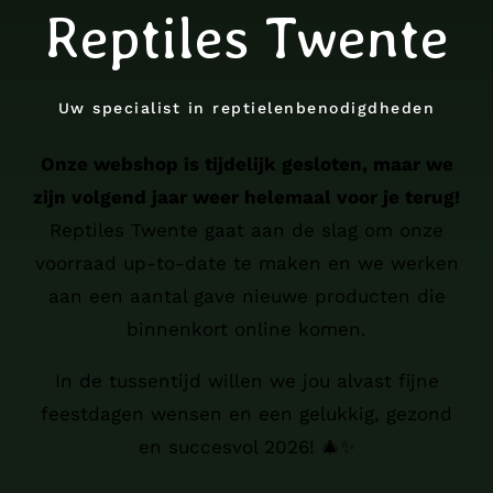
Reptiles Twente
Uw specialist in reptielenbenodigdheden
Onze webshop is tijdelijk gesloten, maar we
zijn volgend jaar weer helemaal voor je terug!
Reptiles Twente gaat aan de slag om onze
voorraad up-to-date te maken en we werken
aan een aantal gave nieuwe producten die
binnenkort online komen.
In de tussentijd willen we jou alvast fijne
feestdagen wensen en een gelukkig, gezond
en succesvol 2026! 🎄✨