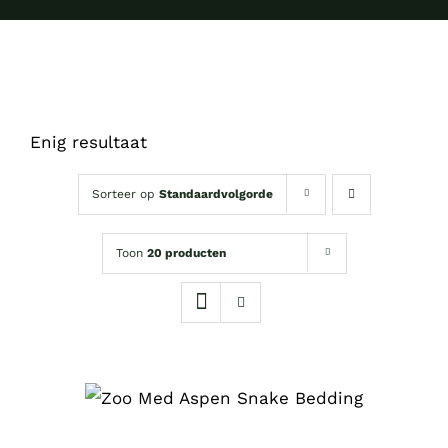
Enig resultaat
Sorteer op
Standaardvolgorde
Toon
20 producten
DIT
OPTIES SELECTEREN
/
PRODUCT
DETAILS
HEEFT