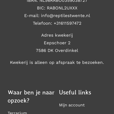
IBAN: NL56RABO0359038727
BIC: RABONL2UXXX
E-mail: i
nfo@reptilestwente.nl
Telefoon:
+31611597472
Adres kwekerij
Eepschoer 2
7586 DK Overdinkel
Kwekerij is alleen op afspraak te bezoeken.
Waar ben je naar
Useful links
opzoek?
Mijn account
Terrarium