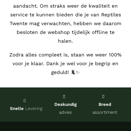
aandacht.
Om straks weer de kwaliteit en
Service
service te kunnen bieden die je van Reptiles
Twente mag verwachten, hebben we daarom
Contact
besloten de webshop tijdelijk offline te
halen.
over Re
Zodra alles compleet is, staan we weer 100%
voor je klaar. Dank je wel voor je begrip en
Winkel
geduld! 🦎✨
Onze kw
Deskundig
Breed
Snelle
Levering
advies
assortiment