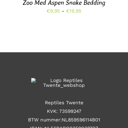
MEERDERE
Zoo Med Aspen Snake Bedding
VARIATIES.
Prijsklasse:
€
9,95
-
€
19,95
DEZE
OPTIE
€9,95
KAN
tot
GEKOZEN
WORDEN
€19,95
OP
DE
PRODUCTPAGINA
Reptiles Twente
KVK: 73599247
BTW nummer:NL859596114B01