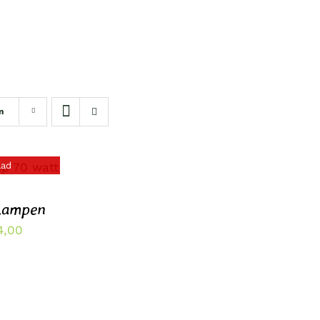
n
aad
Lampen
Prijsklasse:
4,00
€39,99
tot
€44,00