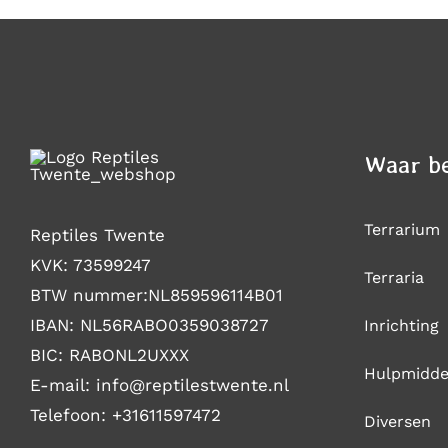
DE
PRODUCTPAGINA
Waar be
Terrarium
Reptiles Twente
KVK: 73599247
Terraria
BTW nummer:NL859596114B01
IBAN: NL56RABO0359038727
Inrichting
BIC: RABONL2UXXX
Hulpmidde
E-mail: i
nfo@reptilestwente.nl
Telefoon:
+31611597472
Diversen