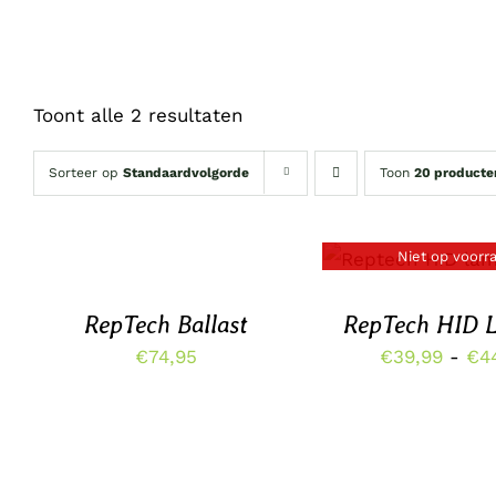
Toont alle 2 resultaten
Sorteer op
Standaardvolgorde
Toon
20 producte
OPTIES
SELECTEREN
Niet op voorr
DETAILS
DIT
/
PRODUCT
DETAILS
HEEFT
RepTech Ballast
RepTech HID 
MEERDERE
€
74,95
€
39,99
-
€
4
VARIATIES.
DEZE
OPTIE
KAN
GEKOZEN
WORDEN
OP