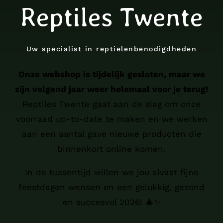
Reptiles Twente
Uw specialist in reptielenbenodigdheden
Onze webshop is tijdelijk gesloten, maar we
zijn volgend jaar weer helemaal voor je terug!
Reptiles Twente gaat aan de slag om onze
voorraad up-to-date te maken en we werken
aan een aantal gave nieuwe producten die
binnenkort online komen.
In de tussentijd willen we jou alvast fijne
feestdagen wensen en een gelukkig, gezond
en succesvol 2026! 🎄✨