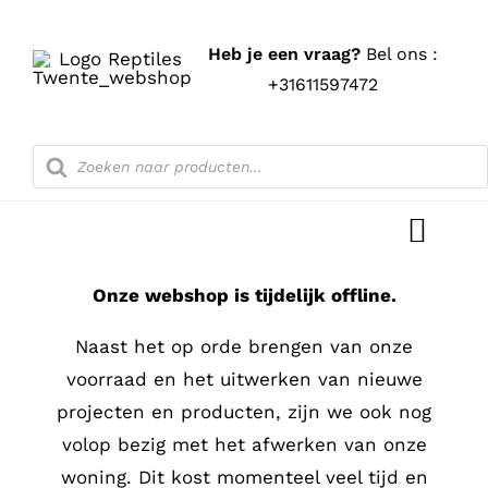
Ga
naar
Heb je een vraag?
Bel ons :
inhoud
+31611597472
Producten
zoeken
Toggl
Navig
Onze webshop is tijdelijk offline.
Home
Naast het op orde brengen van onze
Shop
voorraad en het uitwerken van nieuwe
projecten en producten, zijn we ook nog
Blog
volop bezig met het afwerken van onze
woning. Dit kost momenteel veel tijd en