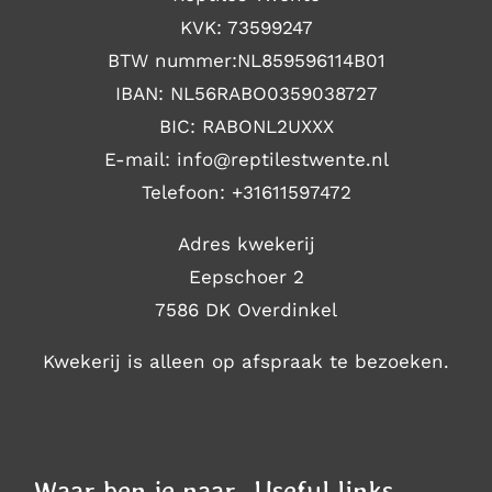
KVK: 73599247
BTW nummer:NL859596114B01
IBAN: NL56RABO0359038727
BIC: RABONL2UXXX
E-mail: i
nfo@reptilestwente.nl
Telefoon:
+31611597472
Adres kwekerij
Eepschoer 2
7586 DK Overdinkel
Kwekerij is alleen op afspraak te bezoeken.
Waar ben je naar
Useful links