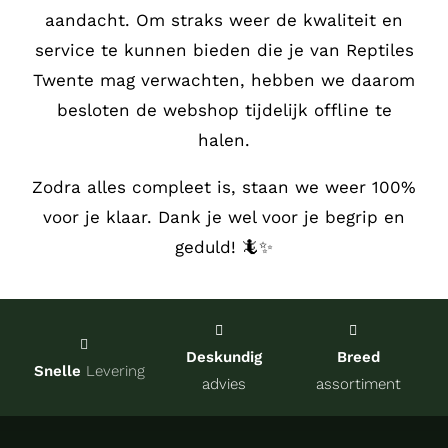
aandacht.
Om straks weer de kwaliteit en
Service
service te kunnen bieden die je van Reptiles
Twente mag verwachten, hebben we daarom
Contact
besloten de webshop tijdelijk offline te
halen.
over Re
Zodra alles compleet is, staan we weer 100%
voor je klaar. Dank je wel voor je begrip en
Winkel
geduld! 🦎✨
Onze kw
Deskundig
Breed
Snelle
Levering
advies
assortiment