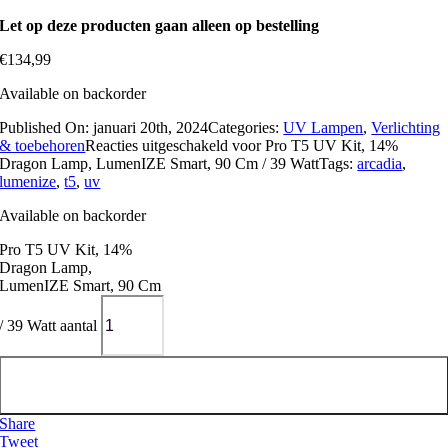
Let op deze producten gaan alleen op bestelling
€
134,99
Available on backorder
Published On: januari 20th, 2024
Categories:
UV Lampen
,
Verlichting
& toebehoren
Reacties uitgeschakeld
voor Pro T5 UV Kit, 14%
Dragon Lamp, LumenIZE Smart, 90 Cm / 39 Watt
Tags:
arcadia
,
lumenize
,
t5
,
uv
Available on backorder
Pro T5 UV Kit, 14%
Dragon Lamp,
LumenIZE Smart, 90 Cm
/ 39 Watt aantal
Toevoegen aan winkelwagen
Share
Tweet