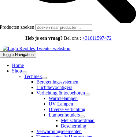
Producten zoeken
Heb je een vraag?
Bel ons :
+31611597472
Toggle Navigation
Home
Shop
Techniek
Beregeningssystemen
Luchtbevochtigers
Verlichting & toebehoren
Warmtelampen
UV Lampen
Diverse verlichting
Lampenhouders
Met schroefdraad
Bescherming
Verwarmingselementen
Thermostaten & Hygrostaten