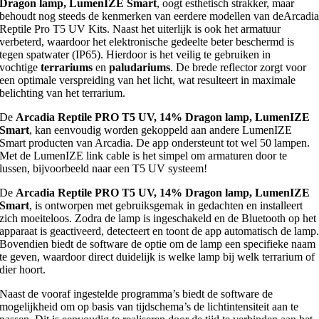
Dragon lamp, LumenIZE Smart
, oogt esthetisch strakker, maar
behoudt nog steeds de kenmerken van eerdere modellen van deArcadi
Reptile Pro T5 UV Kits. Naast het uiterlijk is ook het armatuur
verbeterd, waardoor het elektronische gedeelte beter beschermd is
tegen spatwater (IP65). Hierdoor is het veilig te gebruiken in
vochtige
terrariums
en
paludariums
. De brede reflector zorgt voor
een optimale verspreiding van het licht, wat resulteert in maximale
belichting van het terrarium.
De
Arcadia Reptile PRO T5 UV, 14% Dragon lamp, LumenIZE
Smart
, kan eenvoudig worden gekoppeld aan andere LumenIZE
Smart producten van Arcadia. De app ondersteunt tot wel 50 lampen.
Met de LumenIZE link cable is het simpel om armaturen door te
lussen, bijvoorbeeld naar een T5 UV systeem!
De
Arcadia Reptile PRO T5 UV, 14% Dragon lamp, LumenIZE
Smart
, is ontworpen met gebruiksgemak in gedachten en installeert
zich moeiteloos. Zodra de lamp is ingeschakeld en de Bluetooth op het
apparaat is geactiveerd, detecteert en toont de app automatisch de lamp
Bovendien biedt de software de optie om de lamp een specifieke naam
te geven, waardoor direct duidelijk is welke lamp bij welk terrarium of
dier hoort.
Naast de vooraf ingestelde programma’s biedt de software de
mogelijkheid om op basis van tijdschema’s de lichtintensiteit aan te