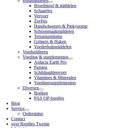
Hulpmiddelen
Broedstoof & middelen
Schaartjes
Vervoer
Zeefjes
Handschoenen & Pinkypomp
Schoonmaakmiddelen
Terrariumsloten
Grijpers & Haken
Voederhulpmiddelen
Voedseldieren
Voeding & supplementen
Ardacia Earth Pro
Pangea
Schildpaddenvoer
Vitamines & Mineralen
Voedingssupplementen
Diversen
Boeken
PAS OP-bordjes
Blog
Service
Orderstatus
Contact
over Reptiles Twente