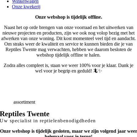
Winkelwagen
Onze kwekerij
Onze webshop is tijdelijk offline.
Naast het op orde brengen van onze voorraad en het uitwerken van
nieuwe projecten en producten, zijn we ook nog volop bezig met het
afwerken van onze woning. Dit kost momenteel veel tijd en aandacht.
Om straks weer de kwaliteit en service te kunnen bieden die je van
Reptiles Twente mag verwachten, hebben we daarom besloten de
webshop tijdelijk offline te halen.
Zodra alles compleet is, staan we weer 100% voor je klaar. Dank je
wel voor je begrip en geduld! 🦎✨
Snelle
Levering
Deskundig
advies
Breed
assortiment
Reptiles Twente
Uw specialist in reptielenbenodigdheden
Onze webshop is tijdelijk gesloten, maar we zijn volgend jaar wee
helemaal voor je terug!