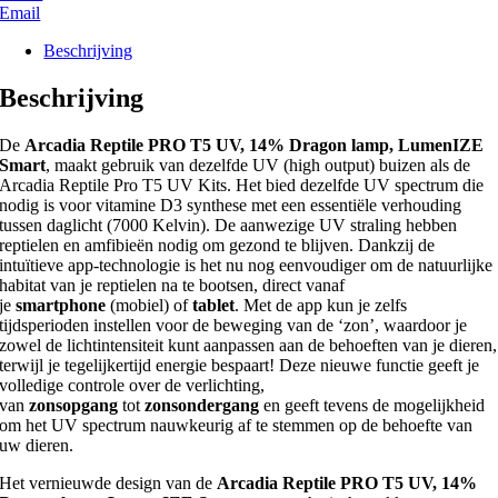
Email
Beschrijving
Beschrijving
De
Arcadia Reptile PRO T5 UV, 14% Dragon lamp, LumenIZE
Smart
, maakt gebruik van dezelfde UV (high output) buizen als de
Arcadia Reptile Pro T5 UV Kits. Het bied dezelfde UV spectrum die
nodig is voor vitamine D3 synthese met een essentiële verhouding
tussen daglicht (7000 Kelvin). De aanwezige UV straling hebben
reptielen en amfibieën nodig om gezond te blijven. Dankzij de
intuïtieve app-technologie is het nu nog eenvoudiger om de natuurlijke
habitat van je reptielen na te bootsen, direct vanaf
je
smartphone
(mobiel) of
tablet
. Met de app kun je zelfs
tijdsperioden instellen voor de beweging van de ‘zon’, waardoor je
zowel de lichtintensiteit kunt aanpassen aan de behoeften van je dieren,
terwijl je tegelijkertijd energie bespaart! Deze nieuwe functie geeft je
volledige controle over de verlichting,
van
zonsopgang
tot
zonsondergang
en geeft tevens de mogelijkheid
om het UV spectrum nauwkeurig af te stemmen op de behoefte van
uw dieren.
Het vernieuwde design van de
Arcadia Reptile PRO T5 UV, 14%