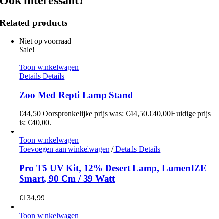
Ook interessant?
Related products
Niet op voorraad
Sale!
Toon winkelwagen
Details
Details
Zoo Med Repti Lamp Stand
€
44,50
Oorspronkelijke prijs was: €44,50.
€
40,00
Huidige prijs
is: €40,00.
Toon winkelwagen
Toevoegen aan winkelwagen
/
Details
Details
Pro T5 UV Kit, 12% Desert Lamp, LumenIZE
Smart, 90 Cm / 39 Watt
€
134,99
Toon winkelwagen