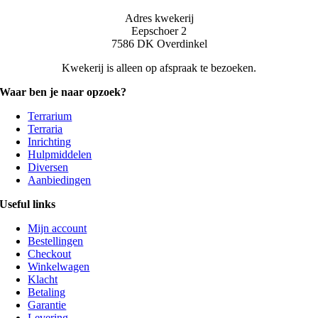
Adres kwekerij
Eepschoer 2
7586 DK Overdinkel
Kwekerij is alleen op afspraak te bezoeken.
Waar ben je naar opzoek?
Terrarium
Terraria
Inrichting
Hulpmiddelen
Diversen
Aanbiedingen
Useful links
Mijn account
Bestellingen
Checkout
Winkelwagen
Klacht
Betaling
Garantie
Levering