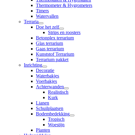
Thermometer & Hygrometers
Timers
Watervallen
Terraria
Doe het zelf
Strips en roosters
Betonplex terrarium
Glas terrarium
Gaas terrarium
Kunststof Terrarium
Terrarium pakket
Inrichting
Decoratie
Waterbakjes
Voerbakjes
Achterwanden
Realistisch
Kurk
Lianen
Schuilplaatsen
Bodembedekking
Tropisch
Woestijn
Planten