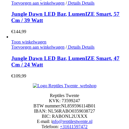
Toevoegen aan winkelwagen
/
Details
Details
Jungle Dawn LED Bar, LumenIZE Smart, 57
Cm / 39 Watt
€
144,99
Toon winkelwagen
Toevoegen aan winkelwagen
/
Details
Details
Jungle Dawn LED Bar, LumenIZE Smart, 47
Cm / 24 Watt
€
109,99
Reptiles Twente
KVK: 73599247
BTW nummer:NL859596114B01
IBAN: NL56RABO0359038727
BIC: RABONL2UXXX
E-mail: i
nfo@reptilestwente.nl
Telefoon:
+31611597472