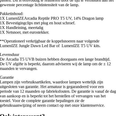
passen. Dit is eenvoudig te realiseren door de tijd te verbinden aan het
gewenste percentage lichtintensiteit van de lamp.
Pakketinhoud:
1X LumenIZEArcadia Reptile PRO T5 UV, 14% Dragon lamp
1X Bevestigingclips met plug en hout schroef.
1X Handleining, meertalig
1X Netsnoer, met eurostekker.
**Operationeel verkrijgbaar de koppelsnoeren naar volgende
LumenIZE Jungle Dawn Led Bar of LumenIZE T5 UV kits.
Levensduur
De Arcadia T5 UVB buizen hebben doorgaans een lange brandtijd.
De UV afgifte is beperkt, daarom adviseren wij de lamp om de ± 12
maanden te vervangen.
Garantie
Lampen zijn verbruiksartikelen, waardoor lampen wettelijk zijn
uitgesloten van garantie. Het armatuur is gegarandeerd voor een
periode van 12 maanden op fabrieksfouten. De garantie is vanaf de da
van aankoop en is beperkt tot het herstellen of vervangen van het
toestel. Voor de complete garantie bepalingen zie de
gebruiksaanwijzing of neem contact op met onze klantenservice.