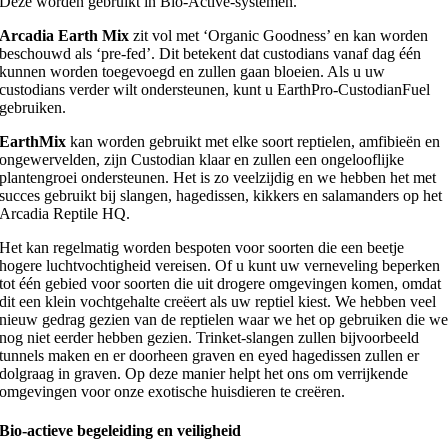
Deze worden gebruikt in Bio-Active-systemen.
Arcadia Earth Mix
zit vol met ‘Organic Goodness’ en kan worden
beschouwd als ‘pre-fed’. Dit betekent dat custodians vanaf dag één
kunnen worden toegevoegd en zullen gaan bloeien. Als u uw
custodians verder wilt ondersteunen, kunt u EarthPro-CustodianFuel
gebruiken.
EarthMix
kan worden gebruikt met elke soort reptielen, amfibieën en
ongewervelden, zijn Custodian klaar en zullen een ongelooflijke
plantengroei ondersteunen. Het is zo veelzijdig en we hebben het met
succes gebruikt bij slangen, hagedissen, kikkers en salamanders op het
Arcadia Reptile HQ.
Het kan regelmatig worden bespoten voor soorten die een beetje
hogere luchtvochtigheid vereisen. Of u kunt uw verneveling beperken
tot één gebied voor soorten die uit drogere omgevingen komen, omdat
dit een klein vochtgehalte creëert als uw reptiel kiest. We hebben veel
nieuw gedrag gezien van de reptielen waar we het op gebruiken die w
nog niet eerder hebben gezien. Trinket-slangen zullen bijvoorbeeld
tunnels maken en er doorheen graven en eyed hagedissen zullen er
dolgraag in graven. Op deze manier helpt het ons om verrijkende
omgevingen voor onze exotische huisdieren te creëren.
Bio-actieve begeleiding en veiligheid