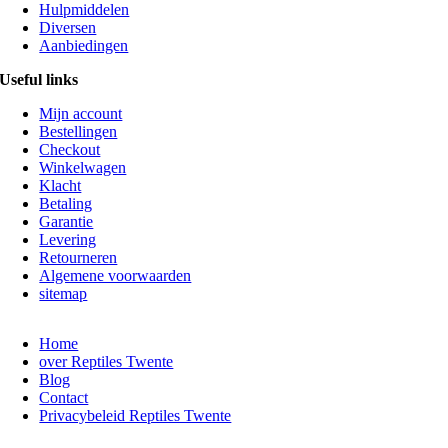
Hulpmiddelen
Diversen
Aanbiedingen
Useful links
Mijn account
Bestellingen
Checkout
Winkelwagen
Klacht
Betaling
Garantie
Levering
Retourneren
Algemene voorwaarden
sitemap
Home
over Reptiles Twente
Blog
Contact
Privacybeleid Reptiles Twente