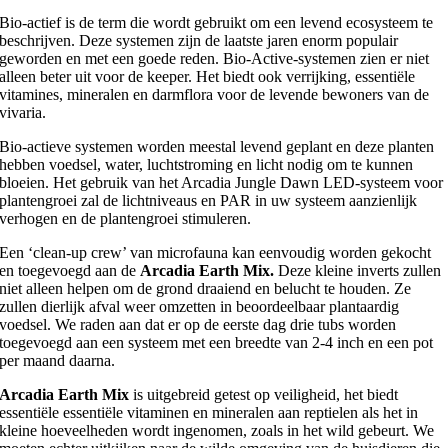
Bio-actief is de term die wordt gebruikt om een levend ecosysteem te
beschrijven. Deze systemen zijn de laatste jaren enorm populair
geworden en met een goede reden. Bio-Active-systemen zien er niet
alleen beter uit voor de keeper. Het biedt ook verrijking, essentiële
vitamines, mineralen en darmflora voor de levende bewoners van de
vivaria.
Bio-actieve systemen worden meestal levend geplant en deze planten
hebben voedsel, water, luchtstroming en licht nodig om te kunnen
bloeien. Het gebruik van het Arcadia Jungle Dawn LED-systeem voor
plantengroei zal de lichtniveaus en PAR in uw systeem aanzienlijk
verhogen en de plantengroei stimuleren.
Een ‘clean-up crew’ van microfauna kan eenvoudig worden gekocht
en toegevoegd aan de
Arcadia Earth Mix.
Deze kleine inverts zullen
niet alleen helpen om de grond draaiend en belucht te houden. Ze
zullen dierlijk afval weer omzetten in beoordeelbaar plantaardig
voedsel. We raden aan dat er op de eerste dag drie tubs worden
toegevoegd aan een systeem met een breedte van 2-4 inch en een pot
per maand daarna.
Arcadia Earth Mix
is uitgebreid getest op veiligheid, het biedt
essentiële essentiële vitaminen en mineralen aan reptielen als het in
kleine hoeveelheden wordt ingenomen, zoals in het wild gebeurt. We