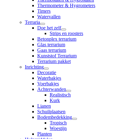
Thermometer & Hygrometers
Timers
Watervallen
Terraria
Doe het zelf
Strips en roosters
Betonplex terrarium
Glas terrarium
Gaas terrarium
Kunststof Terrarium
Terrarium pakket
Inrichting
Decoratie
Waterbakjes
Voerbakjes
Achterwanden
Realistisch
Kurk
Lianen
Schuilplaatsen
Bodembedekking
Tropisch
Woestijn
Planten