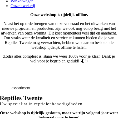
Winkelwagen
Onze kwekerij
Onze webshop is tijdelijk offline.
Naast het op orde brengen van onze voorraad en het uitwerken van
nieuwe projecten en producten, zijn we ook nog volop bezig met het
afwerken van onze woning. Dit kost momenteel veel tijd en aandacht.
Om straks weer de kwaliteit en service te kunnen bieden die je van
Reptiles Twente mag verwachten, hebben we daarom besloten de
webshop tijdelijk offline te halen.
Zodra alles compleet is, staan we weer 100% voor je klaar. Dank je
wel voor je begrip en geduld! 🦎✨
Snelle
Levering
Deskundig
advies
Breed
assortiment
Reptiles Twente
Uw specialist in reptielenbenodigdheden
Onze webshop is tijdelijk gesloten, maar we zijn volgend jaar wee
helemaal voor je terug!