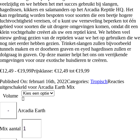
veelzijdig en we hebben het met succes gebruikt bij slangen,
hagedissen, kikkers en salamanders op het Arcadia Reptile HQ. Het
kan regelmatig worden bespoten voor soorten die een beetje hogere
luchtvochtigheid vereisen, of u kunt uw verneveling beperken tot één
gebied voor soorten die uit drogere omgevingen komen, omdat dit een
klein vochtgehalte creëert als uw een reptiel kiest. We hebben veel
nieuw gedrag gezien van de reptielen waar we het op gebruiken die w
nog niet eerder hebben gezien. Trinket-slangen zullen bijvoorbeeld
tunnels maken en er doorheen graven en eyed hagedissen zullen er
dolgraag in graven. Op deze manier helpt het ons om verrijkende
omgevingen voor onze exotische huisdieren te creëren.
€
12,49
-
€
19,99
Prijsklasse: €12,49 tot €19,99
Published On: februari 16th, 2022
Categories:
Tropisch
Reacties
uitgeschakeld
voor Arcadia Earth Mix
Volume

Arcadia Earth
Mix aantal