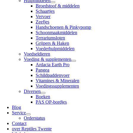
Hulpmiddelen
Broedstoof & middelen
Schaartjes
Vervoer
Zeefjes
Handschoenen & Pinkypomp
Schoonmaakmiddelen
Terrariumsloten
Grijpers & Haken
Voederhulpmiddelen
Voedseldieren
Voeding & supplementen
Ardacia Earth Pro
Pangea
Schildpaddenvoer
Vitamines & Mineralen
Voedingssupplementen
Diversen
Boeken
PAS OP-bordjes
Blog
Service
Orderstatus
Contact
over Reptiles Twente