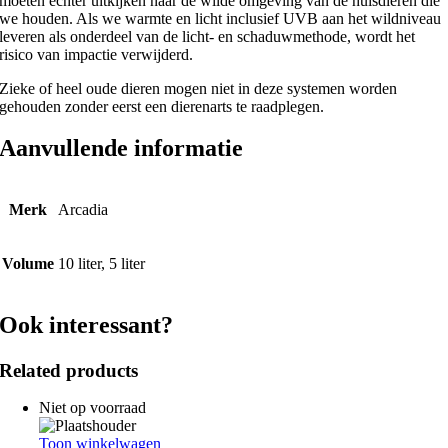
moeten echter uitkijken naar de wilde omgeving van de huisdieren die
we houden. Als we warmte en licht inclusief UVB aan het wildniveau
leveren als onderdeel van de licht- en schaduwmethode, wordt het
risico van impactie verwijderd.
Zieke of heel oude dieren mogen niet in deze systemen worden
gehouden zonder eerst een dierenarts te raadplegen.
Aanvullende informatie
Merk
Arcadia
Volume
10 liter, 5 liter
Ook interessant?
Related products
Niet op voorraad
Toon winkelwagen