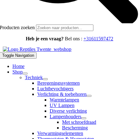
Producten zoeken
Heb je een vraag?
Bel ons :
+31611597472
Toggle Navigation
Home
Shop
Techniek
Beregeningssystemen
Luchtbevochtigers
Verlichting & toebehoren
Warmtelampen
UV Lampen
Diverse verlichting
Lampenhouders
Met schroefdraad
Bescherming
Verwarmingselementen
Thermostaten & Hygrostaten