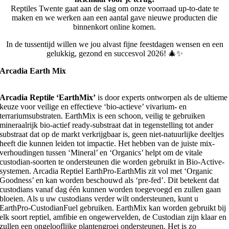
Reptiles Twente gaat aan de slag om onze voorraad up-to-date te
maken en we werken aan een aantal gave nieuwe producten die
binnenkort online komen.
In de tussentijd willen we jou alvast fijne feestdagen wensen en een
gelukkig, gezond en succesvol 2026! 🎄✨
Arcadia Earth Mix
Arcadia Reptile ‘EarthMix’
is door experts ontworpen als de ultieme
keuze voor veilige en effectieve ‘bio-actieve’ vivarium- en
terrariumsubstraten. EarthMix is ​​een schoon, veilig te gebruiken
mineraalrijk bio-actief ready-substraat dat in tegenstelling tot ander
substraat dat op de markt verkrijgbaar is, geen niet-natuurlijke deeltjes
heeft die kunnen leiden tot impactie. Het hebben van de juiste mix-
verhoudingen tussen ‘Mineral’ en ‘Organics’ helpt om de vitale
custodian-soorten te ondersteunen die worden gebruikt in Bio-Active-
systemen. Arcadia Reptiel EarthPro-EarthMis zit vol met ‘Organic
Goodness’ en kan worden beschouwd als ‘pre-fed’. Dit betekent dat
custodians vanaf dag één kunnen worden toegevoegd en zullen gaan
bloeien. Als u uw custodians verder wilt ondersteunen, kunt u
EarthPro-CustodianFuel gebruiken. EarthMix kan worden gebruikt bij
elk soort reptiel, amfibie en ongewervelden, de Custodian zijn klaar en
zullen een ongelooflijke plantengroei ondersteunen. Het is zo