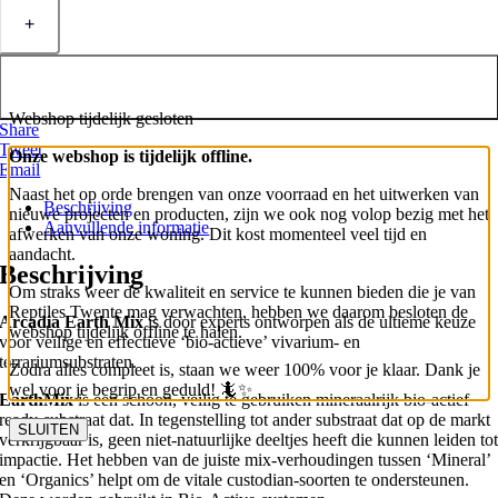
Toevoegen aan winkelwagen
Webshop tijdelijk gesloten
Share
Tweet
Onze webshop is tijdelijk offline.
Email
Naast het op orde brengen van onze voorraad en het uitwerken van
Beschrijving
nieuwe projecten en producten, zijn we ook nog volop bezig met het
Aanvullende informatie
afwerken van onze woning. Dit kost momenteel veel tijd en
aandacht.
Beschrijving
Om straks weer de kwaliteit en service te kunnen bieden die je van
Reptiles Twente mag verwachten, hebben we daarom besloten de
Arcadia Earth Mix
is door experts ontworpen als de ultieme keuze
webshop tijdelijk offline te halen.
voor veilige en effectieve ‘bio-actieve’ vivarium- en
terrariumsubstraten.
Zodra alles compleet is, staan we weer 100% voor je klaar. Dank je
wel voor je begrip en geduld! 🦎✨
EarthMix
is een schoon, veilig te gebruiken mineraalrijk bio-actief
ready-substraat dat. In tegenstelling tot ander substraat dat op de markt
SLUITEN
verkrijgbaar is, geen niet-natuurlijke deeltjes heeft die kunnen leiden to
impactie. Het hebben van de juiste mix-verhoudingen tussen ‘Mineral’
en ‘Organics’ helpt om de vitale custodian-soorten te ondersteunen.