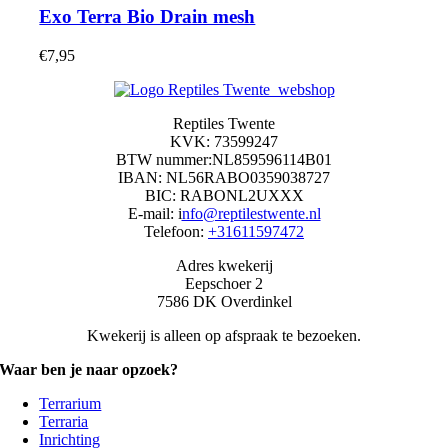
Exo Terra Bio Drain mesh
€
7,95
Reptiles Twente
KVK: 73599247
BTW nummer:NL859596114B01
IBAN: NL56RABO0359038727
BIC: RABONL2UXXX
E-mail: i
nfo@reptilestwente.nl
Telefoon:
+31611597472
Adres kwekerij
Eepschoer 2
7586 DK Overdinkel
Kwekerij is alleen op afspraak te bezoeken.
Waar ben je naar opzoek?
Terrarium
Terraria
Inrichting