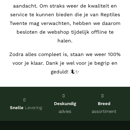
aandacht.
Om straks weer de kwaliteit en
Service
service te kunnen bieden die je van Reptiles
Twente mag verwachten, hebben we daarom
Contact
besloten de webshop tijdelijk offline te
halen.
over Re
Zodra alles compleet is, staan we weer 100%
voor je klaar. Dank je wel voor je begrip en
Winkel
geduld! 🦎✨
Onze kw
Deskundig
Breed
Snelle
Levering
advies
assortiment