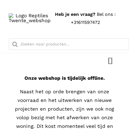
Ga
naar
Heb je een vraag?
Bel ons :
inhoud
+31611597472
Producten
zoeken
Toggl
Navig
Onze webshop is tijdelijk offline.
Home
Naast het op orde brengen van onze
Shop
voorraad en het uitwerken van nieuwe
projecten en producten, zijn we ook nog
Blog
volop bezig met het afwerken van onze
woning. Dit kost momenteel veel tijd en