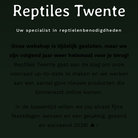
Reptiles Twente
Uw specialist in reptielenbenodigdheden
Onze webshop is tijdelijk gesloten, maar we
zijn volgend jaar weer helemaal voor je terug!
Reptiles Twente gaat aan de slag om onze
voorraad up-to-date te maken en we werken
aan een aantal gave nieuwe producten die
binnenkort online komen.
In de tussentijd willen we jou alvast fijne
feestdagen wensen en een gelukkig, gezond
en succesvol 2026! 🎄✨