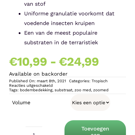
van stof
Uniforme granulatie voorkomt dat
voedende insecten kruipen
Een van de meest populaire
substraten in de terraristiek
Prijsk
€
10,99
-
€
24,99
Available on backorder
€10,9
Published On: maart 8th, 2021
Categories:
Tropisch
voor
Reacties uitgeschakeld
Zoo
Tags:
bodembedekking
,
substraat
,
zoo med
,
zoomed
tot
Med
Repti
Volume
Bark
€24,9
Toevoegen
aan