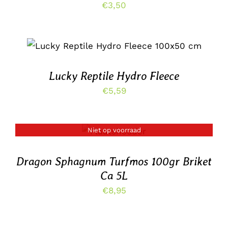
€
3,50
TOEVOEGEN AAN WINKELWAGEN
/
DETAILS
Lucky Reptile Hydro Fleece
€
5,59
Niet op voorraad
DETAILS
Dragon Sphagnum Turfmos 100gr Briket
Ca 5L
€
8,95