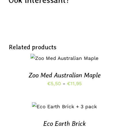
Related products
DIT
OPTIES SELECTEREN
/
PRODUCT
DETAILS
HEEFT
MEERDERE
Zoo Med Australian Maple
VARIATIES.
Prijsklasse:
€
5,50
-
€
11,95
DEZE
OPTIE
€5,50
KAN
tot
GEKOZEN
TOEVOEGEN AAN
WORDEN
WINKELWAGEN
/
€11,95
OP
DETAILS
DE
Eco Earth Brick
PRODUCTPAGINA