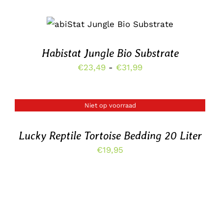
KAN
tot
GEKOZEN
DIT
OPTIES SELECTEREN
/
WORDEN
€19,95
PRODUCT
DETAILS
OP
HEEFT
DE
MEERDERE
Habistat Jungle Bio Substrate
PRODUCTPAGINA
VARIATIES.
Prijsklasse:
€
23,49
-
€
31,99
DEZE
OPTIE
€23,49
KAN
tot
GEKOZEN
Niet op voorraad
WORDEN
DETAILS
€31,99
OP
DE
Lucky Reptile Tortoise Bedding 20 Liter
PRODUCTPAGINA
€
19,95