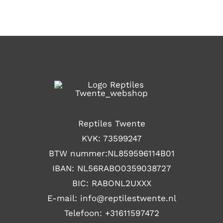
Reptiles Twente
KVK: 73599247
BTW nummer:NL859596114B01
IBAN: NL56RABO0359038727
BIC: RABONL2UXXX
E-mail: i
nfo@reptilestwente.nl
Telefoon:
+31611597472