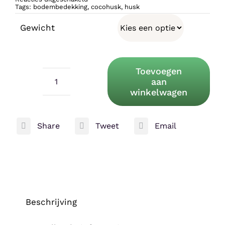
tot
Reptiblock
Tags:
bodembedekking
,
cocohusk
,
husk
Hatchling
bedding
Gewicht
4,5kg
€18,49
Toevoegen
aan
Reptiblock
winkelwagen
Hatchling
bedding
Share
Tweet
Email
4,5kg
aantal
Beschrijving