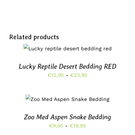
Related products
DIT
OPTIES SELECTEREN
/
PRODUCT
DETAILS
HEEFT
MEERDERE
Lucky Reptile Desert Bedding RED
VARIATIES.
Prijsklasse:
€
12,95
-
€
23,95
DEZE
OPTIE
€12,95
KAN
tot
GEKOZEN
DIT
OPTIES SELECTEREN
/
WORDEN
€23,95
PRODUCT
DETAILS
OP
HEEFT
DE
MEERDERE
Zoo Med Aspen Snake Bedding
PRODUCTPAGINA
VARIATIES.
Prijsklasse:
€
9,95
-
€
19,95
DEZE
OPTIE
€9,95