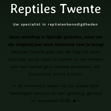
Reptiles Twente
Uw specialist in reptielenbenodigdheden
Onze webshop is tijdelijk gesloten, maar we
zijn volgend jaar weer helemaal voor je terug!
Reptiles Twente gaat aan de slag om onze
voorraad up-to-date te maken en we werken
aan een aantal gave nieuwe producten die
binnenkort online komen.
In de tussentijd willen we jou alvast fijne
feestdagen wensen en een gelukkig, gezond
en succesvol 2026! 🎄✨