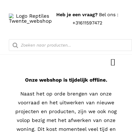
Ga
naar
Heb je een vraag?
Bel ons :
inhoud
+31611597472
Producten
zoeken
Toggl
Navig
Onze webshop is tijdelijk offline.
Home
Naast het op orde brengen van onze
Shop
voorraad en het uitwerken van nieuwe
projecten en producten, zijn we ook nog
Blog
volop bezig met het afwerken van onze
woning. Dit kost momenteel veel tijd en