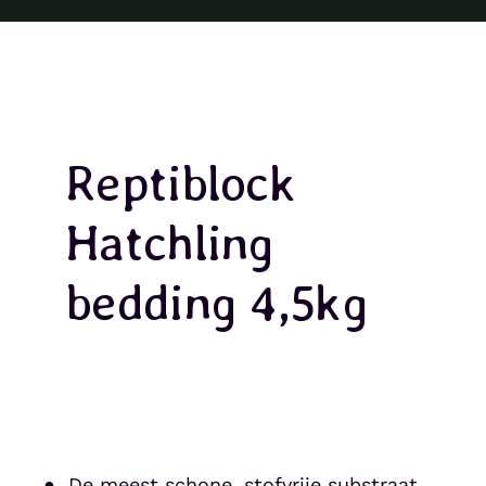
Reptiblock
Hatchling
bedding 4,5kg
● De meest schone, stofvrije substraat