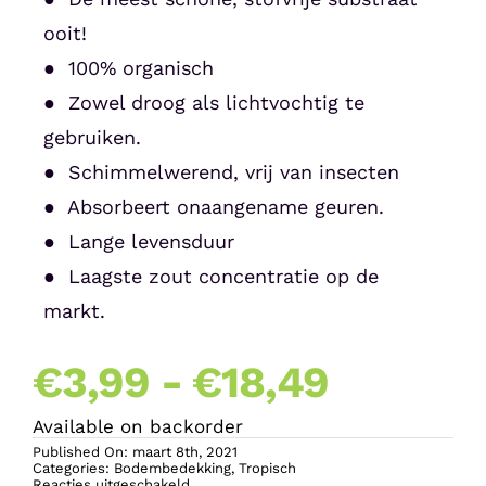
ooit!
● 100% organisch
● Zowel droog als lichtvochtig te
gebruiken.
● Schimmelwerend, vrij van insecten
● Absorbeert onaangename geuren.
● Lange levensduur
● Laagste zout concentratie op de
markt.
Prijskla
€
3,99
-
€
18,49
Available on backorder
€3,99
Published On: maart 8th, 2021
Categories:
Bodembedekking
,
Tropisch
voor
Reacties uitgeschakeld