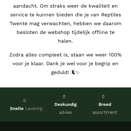
aandacht.
Om straks weer de kwaliteit en
Service
service te kunnen bieden die je van Reptiles
Twente mag verwachten, hebben we daarom
Contact
besloten de webshop tijdelijk offline te
halen.
over Re
Zodra alles compleet is, staan we weer 100%
voor je klaar. Dank je wel voor je begrip en
Winkel
geduld! 🦎✨
Onze kw
Deskundig
Breed
Snelle
Levering
advies
assortiment