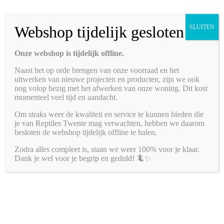
uitgeschakeld
voor Zoo Med Bolivian Croton
Tags:
decoratie
,
plant
,
planten
,
zoo med
,
zoomed
Webshop tijdelijk gesloten
Maat
SLUITEN

Zoo Med
Onze webshop is tijdelijk offline.
Bolivian Croton aantal
Naast het op orde brengen van onze voorraad en het
uitwerken van nieuwe projecten en producten, zijn we ook
nog volop bezig met het afwerken van onze woning. Dit kost
momenteel veel tijd en aandacht.
Om straks weer de kwaliteit en service te kunnen bieden die
Toevoegen aan winkelwagen
je van Reptiles Twente mag verwachten, hebben we daarom
besloten de webshop tijdelijk offline te halen.
Share
Tweet
Zodra alles compleet is, staan we weer 100% voor je klaar.
Email
Dank je wel voor je begrip en geduld! 🦎✨
Beschrijving
Aanvullende informatie
Beschrijving