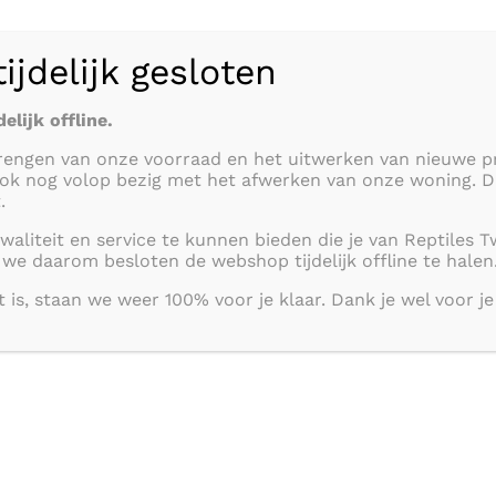
DIT
/
WINKELWAGEN
/
SEL
PRODUCT
PAGINA
DETAILS
HEEFT
jdelijk gesloten
melia
Zoo Med Button Fern
Zoo M
MEERDERE
VARIATIES.
€
17,50
€
5,
elijk offline.
DEZE
OPTIE
rengen van onze voorraad en het uitwerken van nieuwe p
KAN
ook nog volop bezig met het afwerken van onze woning. 
GEKOZEN
.
WORDEN
OP
aliteit en service te kunnen bieden die je van Reptiles 
DE
e daarom besloten de webshop tijdelijk offline te halen
AN
PRODUCTPAGINA
/
 is, staan we weer 100% voor je klaar. Dank je wel voor je
sia Air